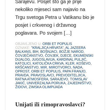
Sarajevu. Posjet što ga je prije
nekoliko mjeseci sam najavio na
Trgu svetoga Petra u Vatikanu bio je
posjet i crkvenog i državnog
poglavara. Po svojem […]
OBJAVLJENO U:
ORBI ET POPULIS
OZNAKE:
"KRALJICA HRVATA"
,
AL JAZEERA
BALKANS
,
BIH
,
BOŠNJACI
,
BOŽJE NAROD
,
ČOVJEČANSTVO
,
ČOVJEK
,
DJECE
,
EKUMENSKI
DIJALOG
,
JUGOSLAVIJA
,
KARDINAL PULJIĆ
,
KATOLICI
,
KATOLIČKA CRKVA
,
KLER
,
KOŠEVO
,
KRŠĆANSTVO
,
MIR
,
MIROTVORCI
,
NADA
,
OPROST
,
ORBI ET POPULIS
,
PAPA FRANJO
,
PRAVDA
,
PRAVOSLAVCI
,
PREVODITELJICA
,
RATNA ATMOSFERA
,
SARAJEVO
,
TOMISLAV
JAKIĆ
,
UNIVERZALNA PORUKA
,
ZAJEDNIŠTVO
,
ŽIDOVI
,
ZIMSKA OLIMPIJADA
Unijati ili rimopravoslavci?