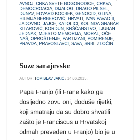
AVNOJ
,
CRKA SVETE BOGORODICE
,
CRKVA
,
DEMOCROACIA
,
DIJALOG
,
DRAGO PILSEL
,
DUNAV
,
EDVARD KOCBEK
,
GENOCID
,
GLINA
,
HILMIJA BERBEROVIĆ
,
HRVATI
,
IVAN PAVAO II
,
JADOVNO
,
JAJCE
,
KATOLICI
,
KOLINDA GRABAR
KITAROVIĆ
,
KORDUN
,
KRŠĆANSTVO
,
LJUBAN
JEDNAK
,
MJESTO MEMORIJA
,
MORAL
,
OČE
NAŠ
,
OPROŠTENJE
,
PARTIZANI
,
POMIRENJE
,
PRAVDA
,
PRAVOSLAVCI
,
SAVA
,
SRBI
,
ZLOČIN
Suze sarajevske
AUTOR:
TOMISLAV JAKIĆ
/ 14.06.2015.
Papa Franjo (ili Frane kako ga
dosljedno zovu oni, doduše rijetki,
koji smatraju da su dobro shvatili
zašto je Franciscus u Hrvatskoj
odmah preveden u Franjo) bio je u