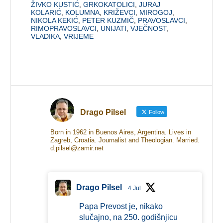
ŽIVKO KUSTIĆ
,
GRKOKATOLICI
,
JURAJ
KOLARIĆ
,
KOLUMNA
,
KRIŽEVCI
,
MIROGOJ
,
NIKOLA KEKIĆ
,
PETER KUZMIČ
,
PRAVOSLAVCI
,
RIMOPRAVOSLAVCI
,
UNIJATI
,
VJEČNOST
,
VLADIKA
,
VRIJEME
Drago Pilsel
Follow
Born in 1962 in Buenos Aires, Argentina. Lives in
Zagreb, Croatia. Journalist and Theologian. Married.
d.pilsel@zamir.net
Drago Pilsel
4 Jul
Papa Prevost je, nikako
slučajno, na 250. godišnjicu