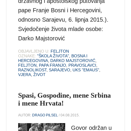
državnog i apostolskog putovanja
pape Franje Bosni i Hercegovini,
odnosno Sarajevu, 6. lipnja 2015.).
Svjedočenje života mlade osobe:
Darko Majstorović
OBJAVLJENO U:
FELJTON
OZNAKE:
"ŠKOLA ŽIVOTA"
,
BOSNA I
HERCEGOVINA
,
DARKO MAJSTOROVIĆ
,
FELJTON
,
PAPA FRANJO
,
PRAVOSLAVCI
,
RAZNOLIKOST
,
SARAJEVO
,
UKS "EMAUS"
,
VJERA
,
ŽIVOT
Spasi, Gospodine, mene Srbina
i mene Hrvata!
AUTOR:
DRAGO PILSEL
/ 04.08.2015.
Govor održan u