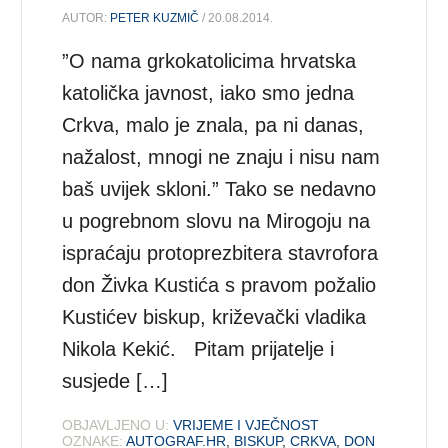
AUTOR:
PETER KUZMIČ
/ 20.08.2014.
”O nama grkokatolicima hrvatska
katolička javnost, iako smo jedna
Crkva, malo je znala, pa ni danas,
nažalost, mnogi ne znaju i nisu nam
baš uvijek skloni.” Tako se nedavno
u pogrebnom slovu na Mirogoju na
ispraćaju protoprezbitera stavrofora
don Živka Kustića s pravom požalio
Kustićev biskup, križevački vladika
Nikola Kekić. Pitam prijatelje i
susjede […]
OBJAVLJENO U:
VRIJEME I VJEČNOST
OZNAKE:
AUTOGRAF.HR
,
BISKUP
,
CRKVA
,
DON