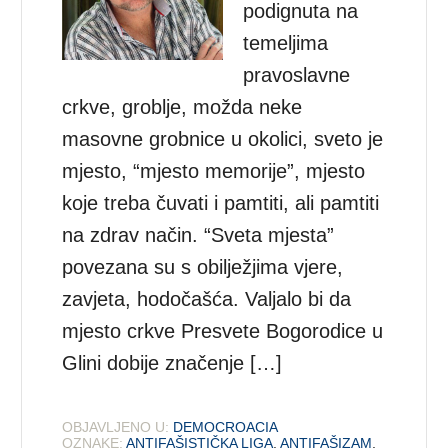
podignuta na
temeljima
pravoslavne
crkve, groblje, možda neke
masovne grobnice u okolici, sveto je
mjesto, “mjesto memorije”, mjesto
koje treba čuvati i pamtiti, ali pamtiti
na zdrav način. “Sveta mjesta”
povezana su s obilježjima vjere,
zavjeta, hodočašća. Valjalo bi da
mjesto crkve Presvete Bogorodice u
Glini dobije značenje […]
OBJAVLJENO U:
DEMOCROACIA
OZNAKE:
ANTIFAŠISTIČKA LIGA
,
ANTIFAŠIZAM
,