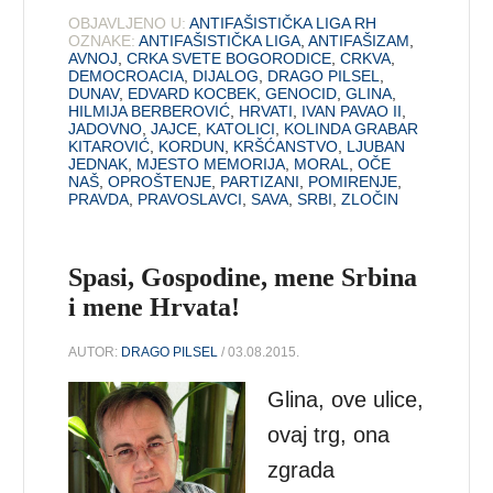
OBJAVLJENO U:
ANTIFAŠISTIČKA LIGA RH
OZNAKE:
ANTIFAŠISTIČKA LIGA
,
ANTIFAŠIZAM
,
AVNOJ
,
CRKA SVETE BOGORODICE
,
CRKVA
,
DEMOCROACIA
,
DIJALOG
,
DRAGO PILSEL
,
DUNAV
,
EDVARD KOCBEK
,
GENOCID
,
GLINA
,
HILMIJA BERBEROVIĆ
,
HRVATI
,
IVAN PAVAO II
,
JADOVNO
,
JAJCE
,
KATOLICI
,
KOLINDA GRABAR
KITAROVIĆ
,
KORDUN
,
KRŠĆANSTVO
,
LJUBAN
JEDNAK
,
MJESTO MEMORIJA
,
MORAL
,
OČE
NAŠ
,
OPROŠTENJE
,
PARTIZANI
,
POMIRENJE
,
PRAVDA
,
PRAVOSLAVCI
,
SAVA
,
SRBI
,
ZLOČIN
Spasi, Gospodine, mene Srbina
i mene Hrvata!
AUTOR:
DRAGO PILSEL
/ 03.08.2015.
Glina, ove ulice,
ovaj trg, ona
zgrada