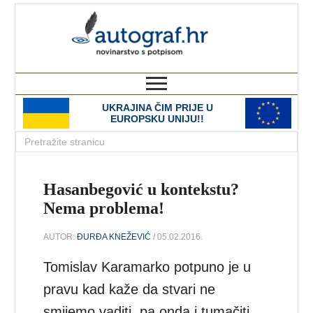
autograf.hr
novinarstvo s potpisom
UKRAJINA ČIM PRIJE U
EUROPSKU UNIJU!!
Hasanbegović u kontekstu?
Nema problema!
AUTOR:
ĐURĐA KNEŽEVIĆ
/ 05.02.2016.
Tomislav Karamarko potpuno je u
pravu kad kaže da stvari ne
smijemo vaditi, pa onda i tumačiti