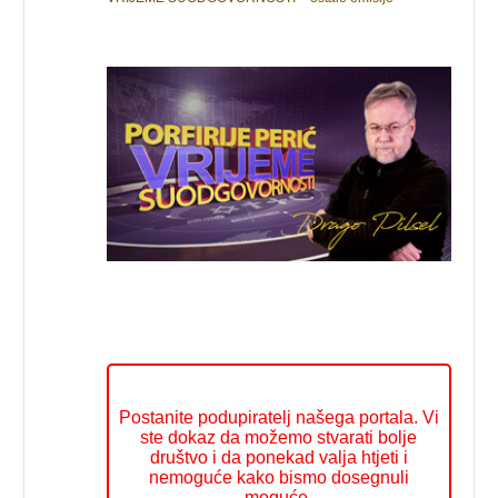
Postanite podupiratelj našega portala. Vi
ste dokaz da možemo stvarati bolje
društvo i da ponekad valja htjeti i
nemoguće kako bismo dosegnuli
moguće.