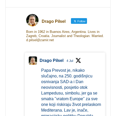
Drago Pilsel
Follow
Born in 1962 in Buenos Aires, Argentina. Lives in
Zagreb, Croatia. Journalist and Theologian. Married.
d.pilsel@zamir.net
Drago Pilsel
4 Jul
Papa Prevost je, nikako
slučajno, na 250. godišnjicu
osnivanja SAD-a i Dan
neovisnosti, posjetio otok
Lampedusu, simbolu, jer ga se
smatra "vratom Europe" za sve
one koji riskiraju život prelaskom
Mediterana. Lav je, inače,
migracijsku politiku Donalda