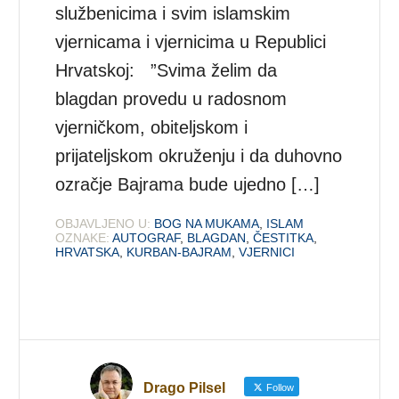
službenicima i svim islamskim
vjernicama i vjernicima u Republici
Hrvatskoj: ”Svima želim da
blagdan provedu u radosnom
vjerničkom, obiteljskom i
prijateljskom okruženju i da duhovno
ozračje Bajrama bude ujedno […]
OBJAVLJENO U:
BOG NA MUKAMA
,
ISLAM
OZNAKE:
AUTOGRAF
,
BLAGDAN
,
ČESTITKA
,
HRVATSKA
,
KURBAN-BAJRAM
,
VJERNICI
Drago Pilsel
Follow