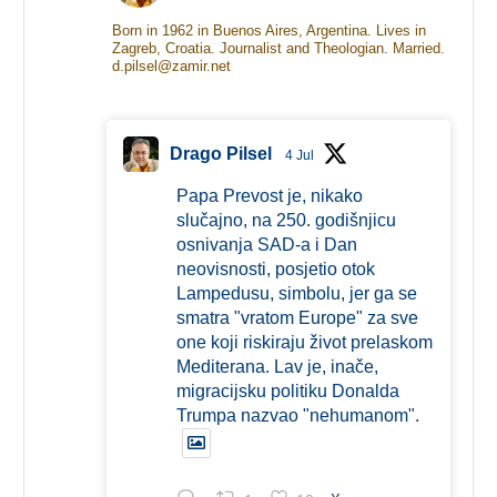
Born in 1962 in Buenos Aires, Argentina. Lives in
Zagreb, Croatia. Journalist and Theologian. Married.
d.pilsel@zamir.net
Drago Pilsel
4 Jul
Papa Prevost je, nikako
slučajno, na 250. godišnjicu
osnivanja SAD-a i Dan
neovisnosti, posjetio otok
Lampedusu, simbolu, jer ga se
smatra "vratom Europe" za sve
one koji riskiraju život prelaskom
Mediterana. Lav je, inače,
migracijsku politiku Donalda
Trumpa nazvao "nehumanom".