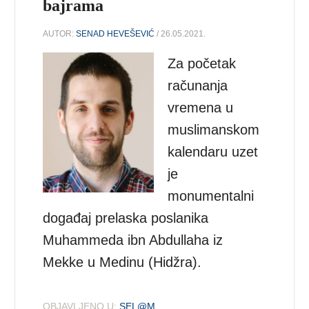
bajrama
AUTOR:
SENAD HEVEŠEVIĆ
/ 26.05.2021.
Za početak
računanja
vremena u
muslimanskom
kalendaru uzet
je
monumentalni
događaj prelaska poslanika
Muhammeda ibn Abdullaha iz
Mekke u Medinu (Hidžra).
OBJAVLJENO U:
SEL@M