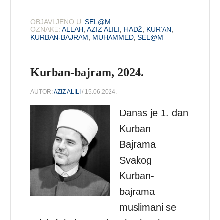
OBJAVLJENO U:
SEL@M
OZNAKE:
ALLAH
,
AZIZ ALILI
,
HADŽ
,
KUR’AN
,
KURBAN-BAJRAM
,
MUHAMMED
,
SEL@M
Kurban-bajram, 2024.
AUTOR:
AZIZ ALILI
/ 15.06.2024.
Danas je 1. dan
Kurban
Bajrama
Svakog
Kurban-
bajrama
muslimani se