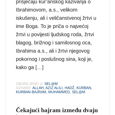
prisjećaju kur’anskog kazivanja o
Ibrahimovom, a.s., velikom
iskušenju, ali i veličanstvenoj žrtvi u
ime Boga. To je priča o najvećoj
žrtvi u povijesti ljudskog roda, žrtvi
blagog, brižnog i samilosnog oca,
Ibrahima a.s., ali i žrtvi njegovog
pokornog i poslušnog sina, koji je,
kako ga […]
OBJAVLJENO U:
SEL@M
OZNAKE:
ALLAH
,
AZIZ ALILI
,
HADŽ
,
KURBAN
,
KURBAN-BAJRAM
,
MUHAMMED
,
SEL@M
Čekajući bajram između dvaju