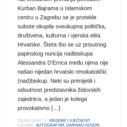
Kurban Bajrama u Islamskom
centru u Zagrebu se je protekle
subote okupila sveukupna politička,
društvena, kulturna i vjerska elita
Hrvatske. Šteta što se uz prisutnog
papinskog nuncija nadbiskupa
Alessandra D’Errica među njima nije
našao nijedan hrvatski rimokatolički
(nad)biskup. Neki su primijetili i
odsutnost predstavnika židovskih
zajednica, a jedan je kolega
provokativno […]
OBJAVLJENO U:
VRIJEME I VJEČNOST
OZNAKE:
AUTOGRAF.HR
,
DARINKO KOSOR
,