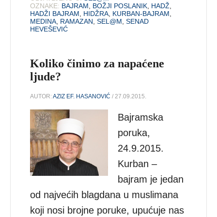
OZNAKE:
BAJRAM
,
BOŽJI POSLANIK
,
HADŽ
,
HADŽI BAJRAM
,
HIDŽRA
,
KURBAN-BAJRAM
,
MEDINA
,
RAMAZAN
,
SEL@M
,
SENAD
HEVEŠEVIĆ
Koliko činimo za napaćene
ljude?
AUTOR:
AZIZ EF. HASANOVIĆ
/ 27.09.2015.
Bajramska
poruka,
24.9.2015.
Kurban –
bajram je jedan
od najvećih blagdana u muslimana
koji nosi brojne poruke, upućuje nas