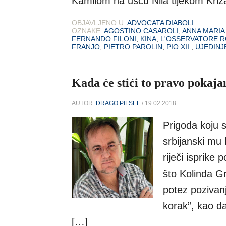
Kamilom na ušću Nila tijekom Križa
OBJAVLJENO U:
ADVOCATA DIABOLI
OZNAKE:
AGOSTINO CASAROLI
,
ANNA MARI
FERNANDO FILONI
,
KINA
,
L'OSSERVATORE 
FRANJO
,
PIETRO PAROLIN
,
PIO XII.
,
UJEDINJ
Kada će stići to pravo pokaja
AUTOR:
DRAGO PILSEL
/ 19.02.2018.
Prigoda koju s
srbijanski mu
riječi isprik
što Kolinda Gr
potez pozivanj
korak”, kao da
[…]