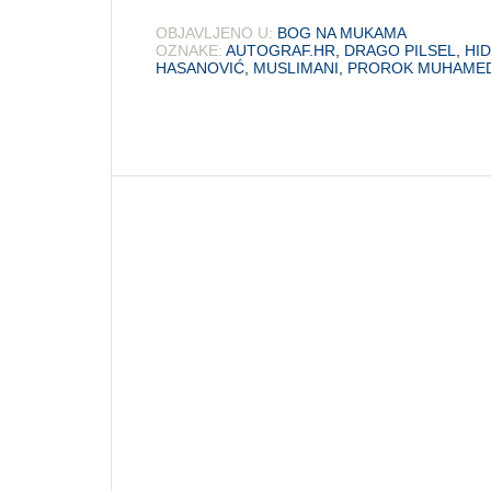
OBJAVLJENO U:
BOG NA MUKAMA
OZNAKE:
AUTOGRAF.HR
,
DRAGO PILSEL
,
HI
HASANOVIĆ
,
MUSLIMANI
,
PROROK MUHAME