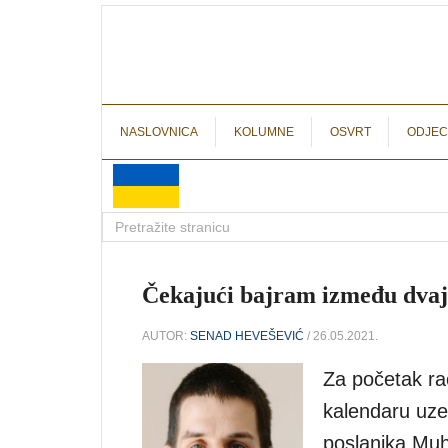
NASLOVNICA
KOLUMNE
OSVRT
ODJEC
Čekajući bajram između dva
AUTOR:
SENAD HEVEŠEVIĆ
/ 26.05.2021.
Za početak r
kalendaru uze
poslanika Mu