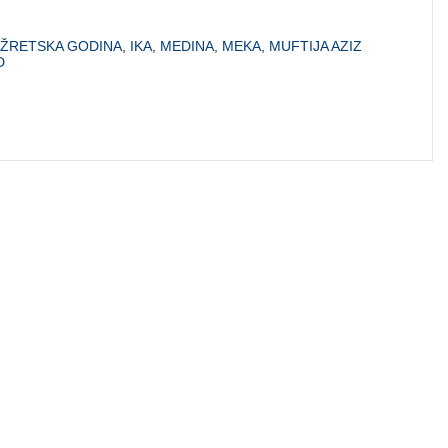
DŽRETSKA GODINA
,
IKA
,
MEDINA
,
MEKA
,
MUFTIJA AZIZ
D