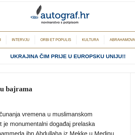
I
INTERVJU
ORBI ET POPULIS
KULTURA
ABRAHAMOVA
UKRAJINA ČIM PRIJE U EUROPSKU UNIJU!!
ju bajrama
ačunanja vremena u muslimanskom
t je monumentalni događaj prelaska
hammeda ibn Abdullaha iz Mekke u Medinu