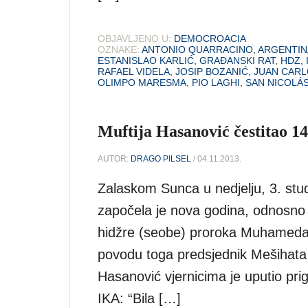
OBJAVLJENO U:
DEMOCROACIA
OZNAKE:
ANTONIO QUARRACINO
,
ARGENTIN
ESTANISLAO KARLIĆ
,
GRAĐANSKI RAT
,
HDZ
,
RAFAEL VIDELA
,
JOSIP BOZANIĆ
,
JUAN CAR
OLIMPO MARESMA
,
PIO LAGHI
,
SAN NICOLÁ
Muftija Hasanović čestitao 14
AUTOR:
DRAGO PILSEL
/ 04.11.2013.
Zalaskom Sunca u nedjelju, 3. st
započela je nova godina, odnosno 
hidžre (seobe) proroka Muhameda
povodu toga predsjednik Mešihata 
Hasanović vjernicima je uputio pri
IKA: “Bila […]