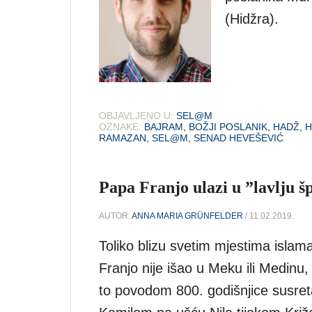
(Hidžra).
OBJAVLJENO U:
SEL@M
OZNAKE:
BAJRAM
,
BOŽJI POSLANIK
,
HADŽ
,
H
RAMAZAN
,
SEL@M
,
SENAD HEVEŠEVIĆ
Papa Franjo ulazi u ”lavlju š
AUTOR:
ANNA MARIA GRÜNFELDER
/ 11.02.2019.
Toliko blizu svetim mjestima islam
Franjo nije išao u Meku ili Medinu,
to povodom 800. godišnjice susret