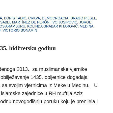
A
,
BORIS TADIĆ
,
CRKVA
,
DEMOCROACIA
,
DRAGO PILSEL
,
ISABEL MARTÍNEZ DE PERÓN
,
IVO JOSIPOVIĆ
,
JORGE
LOS ARAMBURU
,
KOLINDA GRABAR KITAROVIĆ
,
MEDINA
,
S
,
VICTORIO BONAMIN
35. hidžretsku godinu
udenoga 2013., za muslimanske vjernike
obilježavanje 1435. obljetnice događaja
 sa svojim vjernicima iz Meke u Medinu. U
islamske zajednice u RH muftija Aziz
godnu novogodišnju poruku koju je prenijela i