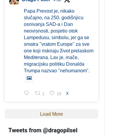
4 Jul
Papa Prevost je, nikako
slučajno, na 250. godišnjicu
osnivanja SAD-a i Dan
neovisnosti, posjetio otok
Lampedusu, simbolu, jer ga se
smatra "vratom Europe" za sve
one koji riskiraju život prelaskom
Mediterana. Lav je, inače,
migracijsku politiku Donalda
Trumpa nazvao "nehumanom".
1
10
X
Load More