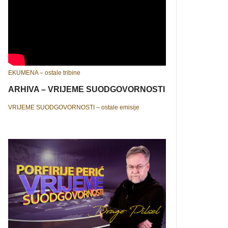
EKUMENA – ostale tribine
ARHIVA – VRIJEME SUODGOVORNOSTI
VRIJEME SUODGOVORNOSTI – ostale emisije