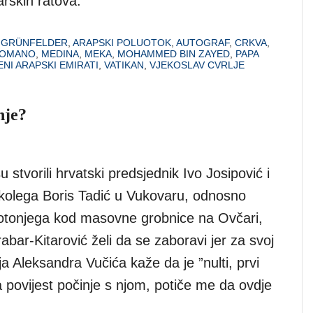
rskih ratova.
A GRÜNFELDER
,
ARAPSKI POLUOTOK
,
AUTOGRAF
,
CRKVA
,
ROMANO
,
MEDINA
,
MEKA
,
MOHAMMED BIN ZAYED
,
PAPA
ENI ARAPSKI EMIRATI
,
VATIKAN
,
VJEKOSLAV CVRLJE
nje?
u stvorili hrvatski predsjednik Ivo Josipović i
 kolega Boris Tadić u Vukovaru, odnosno
e potonjega kod masovne grobnice na Ovčari,
abar-Kitarović želi da se zaboravi jer za svoj
a Aleksandra Vučića kaže da je ”nulti, prvi
 povijest počinje s njom, potiče me da ovdje