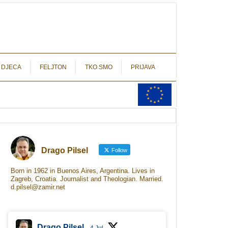
autograf.hr
novinarstvo s potpisom
 DJECA
FELJTON
TKO SMO
PRIJAVA
Drago Pilsel
Follow
Born in 1962 in Buenos Aires, Argentina. Lives in
Zagreb, Croatia. Journalist and Theologian. Married.
d.pilsel@zamir.net
Drago Pilsel