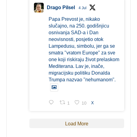
Drago Pilsel
4 Jul
Papa Prevost je, nikako
slučajno, na 250. godišnjicu
osnivanja SAD-a i Dan
neovisnosti, posjetio otok
Lampedusu, simbolu, jer ga se
smatra "vratom Europe" za sve
one koji riskiraju život prelaskom
Mediterana. Lav je, inače,
migracijsku politiku Donalda
Trumpa nazvao "nehumanom".
1
10
X
Load More