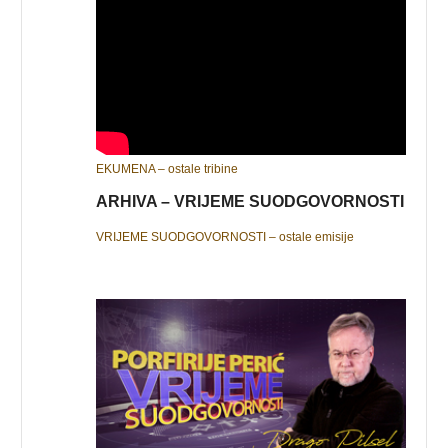
EKUMENA – ostale tribine
ARHIVA – VRIJEME SUODGOVORNOSTI
VRIJEME SUODGOVORNOSTI – ostale emisije