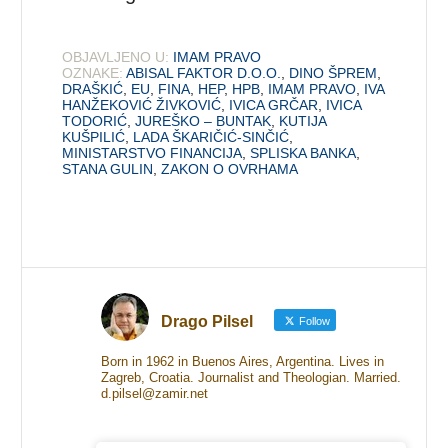
OBJAVLJENO U:
IMAM PRAVO
OZNAKE:
ABISAL FAKTOR D.O.O.
,
DINO ŠPREM
,
DRAŠKIĆ
,
EU
,
FINA
,
HEP
,
HPB
,
IMAM PRAVO
,
IVA
HANŽEKOVIĆ ŽIVKOVIĆ
,
IVICA GRČAR
,
IVICA
TODORIĆ
,
JUREŠKO – BUNTAK
,
KUTIJA
KUŠPILIĆ
,
LADA ŠKARIČIĆ-SINČIĆ
,
MINISTARSTVO FINANCIJA
,
SPLISKA BANKA
,
STANA GULIN
,
ZAKON O OVRHAMA
Drago Pilsel
Follow
Born in 1962 in Buenos Aires, Argentina. Lives in
Zagreb, Croatia. Journalist and Theologian. Married.
d.pilsel@zamir.net