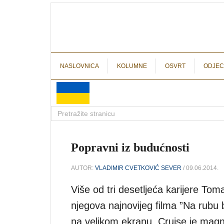
NASLOVNICA
KOLUMNE
OSVRT
ODJEC
Popravni iz budućnosti
AUTOR:
VLADIMIR CVETKOVIĆ SEVER
/ 09.06.2014.
Više od tri desetljeća karijere To
njegova najnovijeg filma ”Na rubu b
na velikom ekranu, Cruise je magnet