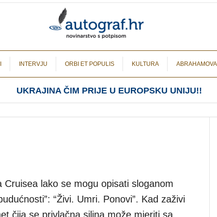
I
INTERVJU
ORBI ET POPULIS
KULTURA
ABRAHAMOVA
UKRAJINA ČIM PRIJE U EUROPSKU UNIJU!!
ma Cruisea lako se mogu opisati sloganom
udućnosti”: “Živi. Umri. Ponovi”. Kad zaživi
 čija se privlačna silina može mjeriti sa