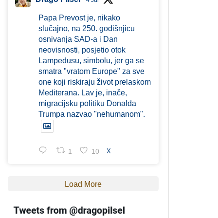
4 Jul
Papa Prevost je, nikako
slučajno, na 250. godišnjicu
osnivanja SAD-a i Dan
neovisnosti, posjetio otok
Lampedusu, simbolu, jer ga se
smatra "vratom Europe" za sve
one koji riskiraju život prelaskom
Mediterana. Lav je, inače,
migracijsku politiku Donalda
Trumpa nazvao "nehumanom".
1
10
X
Load More