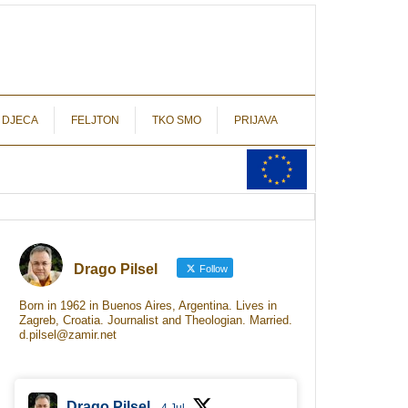
autograf.hr
novinarstvo s potpisom
 DJECA
FELJTON
TKO SMO
PRIJAVA
Drago Pilsel
Follow
Born in 1962 in Buenos Aires, Argentina. Lives in
Zagreb, Croatia. Journalist and Theologian. Married.
d.pilsel@zamir.net
Drago Pilsel