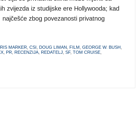
h zvijezda iz studijske ere Hollywooda; kad
 najčešće zbog povezanosti privatnog
RIS MARKER
,
CSI
,
DOUG LIMAN
,
FILM
,
GEORGE W. BUSH
,
EX
,
PR
,
RECENZIJA
,
REDATELJ
,
SF
,
TOM CRUISE
,