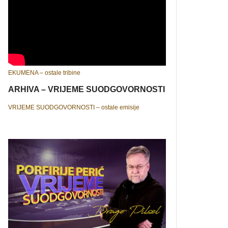
EKUMENA – ostale tribine
ARHIVA – VRIJEME SUODGOVORNOSTI
VRIJEME SUODGOVORNOSTI – ostale emisije