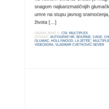
snagom najkarizmatičnijih glumački
umre na stupu javnog sramoćenja,
života […]
OBJAVLJENO U:
CSI: MULTIPLEX
OZNAKE:
AUTOGRAF.HR
,
BOURNE
,
CAGE
,
CH
GLUMAC
,
HOLLYWOOD
,
LA JETÉE'
,
MULTIPL
VIDEOIGRA
,
VLADIMIR CVETKOVIĆ-SEVER