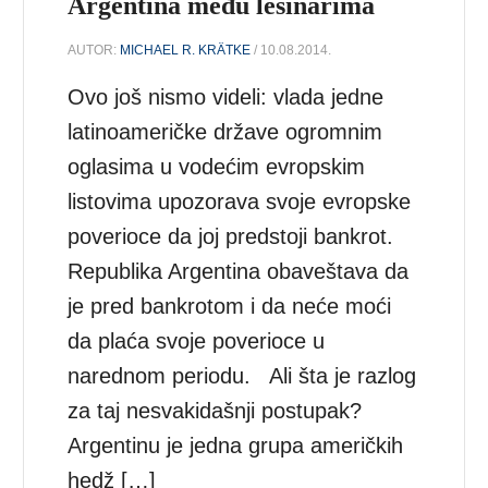
Argentina među lešinarima
AUTOR:
MICHAEL R. KRÄTKE
/ 10.08.2014.
Ovo još nismo videli: vlada jedne
latinoameričke države ogromnim
oglasima u vodećim evropskim
listovima upozorava svoje evropske
poverioce da joj predstoji bankrot.
Republika Argentina obaveštava da
je pred bankrotom i da neće moći
da plaća svoje poverioce u
narednom periodu. Ali šta je razlog
za taj nesvakidašnji postupak?
Argentinu je jedna grupa američkih
hedž […]