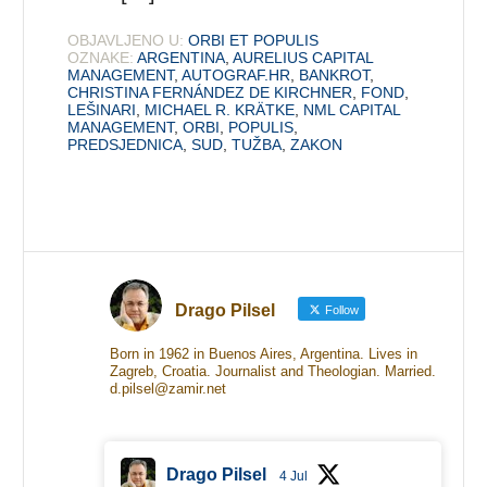
OBJAVLJENO U:
ORBI ET POPULIS
OZNAKE:
ARGENTINA
,
AURELIUS CAPITAL
MANAGEMENT
,
AUTOGRAF.HR
,
BANKROT
,
CHRISTINA FERNÁNDEZ DE KIRCHNER
,
FOND
,
LEŠINARI
,
MICHAEL R. KRÄTKE
,
NML CAPITAL
MANAGEMENT
,
ORBI
,
POPULIS
,
PREDSJEDNICA
,
SUD
,
TUŽBA
,
ZAKON
Drago Pilsel
Follow
Born in 1962 in Buenos Aires, Argentina. Lives in
Zagreb, Croatia. Journalist and Theologian. Married.
d.pilsel@zamir.net
Drago Pilsel
4 Jul