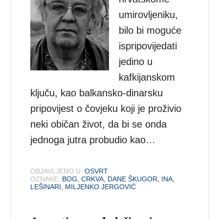
umirovljeniku,
bilo bi moguće
ispripovijedati
jedino u
kafkijanskom
ključu, kao balkansko-dinarsku
pripovijest o čovjeku koji je proživio
neki običan život, da bi se onda
jednoga jutra probudio kao…
OBJAVLJENO U:
OSVRT
OZNAKE:
BOG
,
CRKVA
,
DANE ŠKUGOR
,
INA
,
LEŠINARI
,
MILJENKO JERGOVIĆ