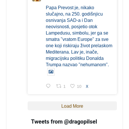
Papa Prevost je, nikako
slučajno, na 250. godišnjicu
osnivanja SAD-a i Dan
neovisnosti, posjetio otok
Lampedusu, simbolu, jer ga se
smatra "vratom Europe" za sve
one koji riskiraju život prelaskom
Mediterana. Lav je, inače,
migracijsku politiku Donalda
Trumpa nazvao "nehumanom".
1
10
X
Load More