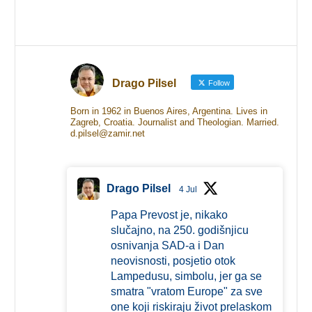
Drago Pilsel
Follow
Born in 1962 in Buenos Aires, Argentina. Lives in
Zagreb, Croatia. Journalist and Theologian. Married.
d.pilsel@zamir.net
Drago Pilsel
4 Jul
Papa Prevost je, nikako
slučajno, na 250. godišnjicu
osnivanja SAD-a i Dan
neovisnosti, posjetio otok
Lampedusu, simbolu, jer ga se
smatra "vratom Europe" za sve
one koji riskiraju život prelaskom