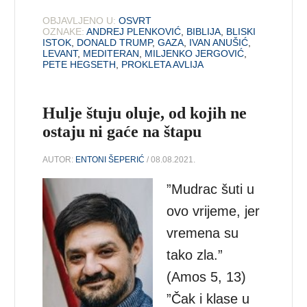
OBJAVLJENO U:
OSVRT
OZNAKE:
ANDREJ PLENKOVIĆ
,
BIBLIJA
,
BLISKI
ISTOK
,
DONALD TRUMP
,
GAZA
,
IVAN ANUŠIĆ
,
LEVANT
,
MEDITERAN
,
MILJENKO JERGOVIĆ
,
PETE HEGSETH
,
PROKLETA AVLIJA
Hulje štuju oluje, od kojih ne
ostaju ni gaće na štapu
AUTOR:
ENTONI ŠEPERIĆ
/ 08.08.2021.
”Mudrac šuti u
ovo vrijeme, jer
vremena su
tako zla.”
(Amos 5, 13)
”Čak i klase u