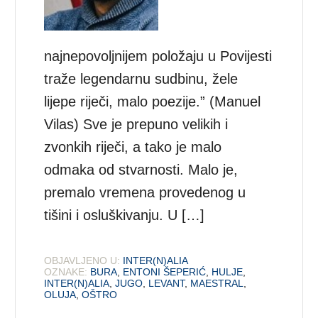
najnepovoljnijem položaju u Povijesti
traže legendarnu sudbinu, žele
lijepe riječi, malo poezije.” (Manuel
Vilas) Sve je prepuno velikih i
zvonkih riječi, a tako je malo
odmaka od stvarnosti. Malo je,
premalo vremena provedenog u
tišini i osluškivanju. U […]
OBJAVLJENO U:
INTER(N)ALIA
OZNAKE:
BURA
,
ENTONI ŠEPERIĆ
,
HULJE
,
INTER(N)ALIA
,
JUGO
,
LEVANT
,
MAESTRAL
,
OLUJA
,
OŠTRO