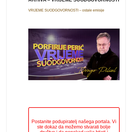
VRIJEME SUODGOVORNOSTI – ostale emisije
Postanite podupiratelj našega portala. Vi
ste dokaz da možemo stvarati bolje