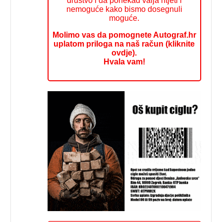
društvo i da ponekad valja htjeti i
nemoguće kako bismo dosegnuli
moguće.
Molimo vas da pomognete Autograf.hr
uplatom priloga na naš račun (kliknite
ovdje).
Hvala vam!