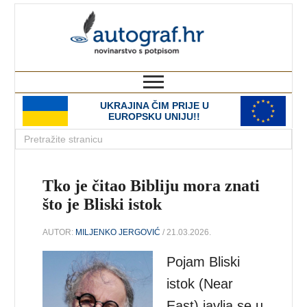
autograf.hr
novinarstvo s potpisom
UKRAJINA ČIM PRIJE U
EUROPSKU UNIJU!!
Tko je čitao Bibliju mora znati
što je Bliski istok
AUTOR:
MILJENKO JERGOVIĆ
/ 21.03.2026.
Pojam Bliski
istok (Near
East) javlja se u