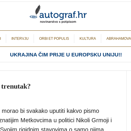
I
INTERVJU
ORBI ET POPULIS
KULTURA
ABRAHAMOVA
UKRAJINA ČIM PRIJE U EUROPSKU UNIJU!!
 trenutak?
 morao bi svakako uputiti kakvo pismo
natijim Metkovcima u politici Nikoli Grmoji i
 Svojim rigidnim stavovima o samo njima