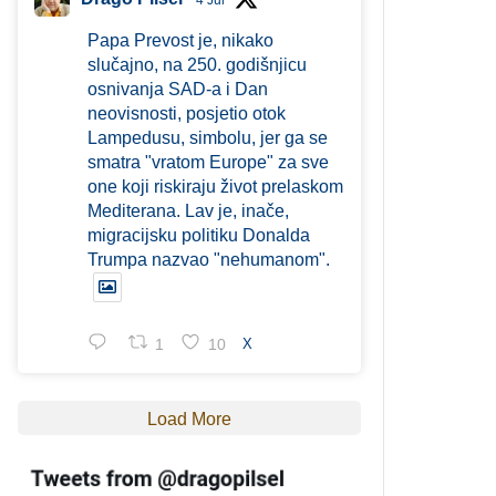
4 Jul
Papa Prevost je, nikako
slučajno, na 250. godišnjicu
osnivanja SAD-a i Dan
neovisnosti, posjetio otok
Lampedusu, simbolu, jer ga se
smatra "vratom Europe" za sve
one koji riskiraju život prelaskom
Mediterana. Lav je, inače,
migracijsku politiku Donalda
Trumpa nazvao "nehumanom".
1
10
X
Load More