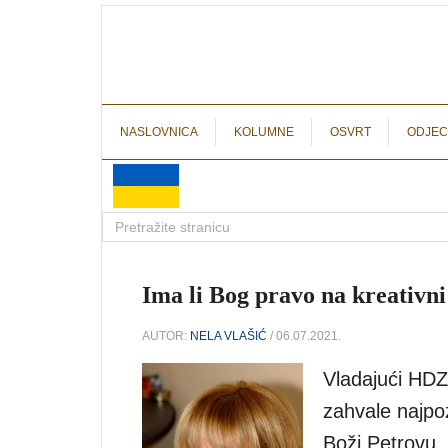
NASLOVNICA
KOLUMNE
OSVRT
ODJEC
Ima li Bog pravo na kreativni
AUTOR:
NELA VLAŠIĆ
/ 06.07.2021.
Vladajući HDZ
zahvale najpoz
Boži Petrovu.