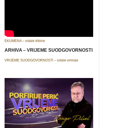
EKUMENA – ostale tribine
ARHIVA – VRIJEME SUODGOVORNOSTI
VRIJEME SUODGOVORNOSTI – ostale emisije