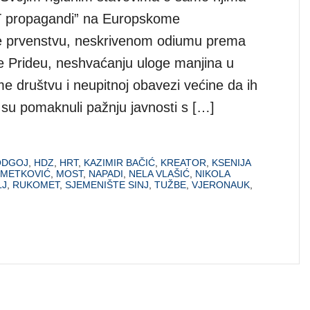
BT propagandi” na Europskome
prvenstvu, neskrivenom odiumu prema
 Prideu, neshvaćanju uloge manjina u
 društvu i neupitnoj obavezi većine da ih
o su pomaknuli pažnju javnosti s […]
ODGOJ
,
HDZ
,
HRT
,
KAZIMIR BAČIĆ
,
KREATOR
,
KSENIJA
METKOVIĆ
,
MOST
,
NAPADI
,
NELA VLAŠIĆ
,
NIKOLA
LJ
,
RUKOMET
,
SJEMENIŠTE SINJ
,
TUŽBE
,
VJERONAUK
,