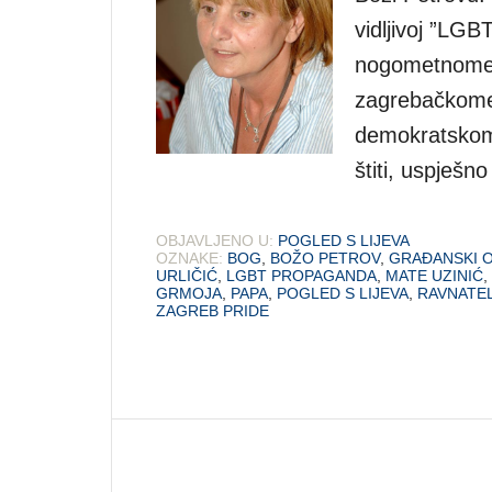
vidljivoj ”LG
nogometnome 
zagrebačkome
demokratskome
štiti, uspješn
OBJAVLJENO U:
POGLED S LIJEVA
OZNAKE:
BOG
,
BOŽO PETROV
,
GRAĐANSKI 
URLIČIĆ
,
LGBT PROPAGANDA
,
MATE UZINIĆ
,
GRMOJA
,
PAPA
,
POGLED S LIJEVA
,
RAVNATE
ZAGREB PRIDE