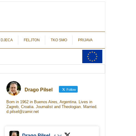
autograf.hr
novinarstvo s potpisom
 DJECA
FELJTON
TKO SMO
PRIJAVA
Drago Pilsel
Follow
Born in 1962 in Buenos Aires, Argentina. Lives in
Zagreb, Croatia. Journalist and Theologian. Married.
d.pilsel@zamir.net
Drago Pilsel