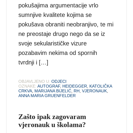
pokušajima argumentacije vrlo
sumnjive kvalitete kojima se
pokušava obraniti neobranjivo, te mi
ne preostaje drugo nego da se iz
svoje sekularističke vizure
pozabavim nekima od spornih
tvrdnji i […]
OBJAVLJENO U:
ODJECI
OZNAKE:
AUTOGRAF
,
HEIDEGGER
,
KATOLIČKA
CRKVA
,
MARIJANA BIJELIĆ
,
RH
,
VJERONAUK
,
АNNA MARIA GRUENFELDER
Zašto ipak zagovaram
vjeronauk u školama?