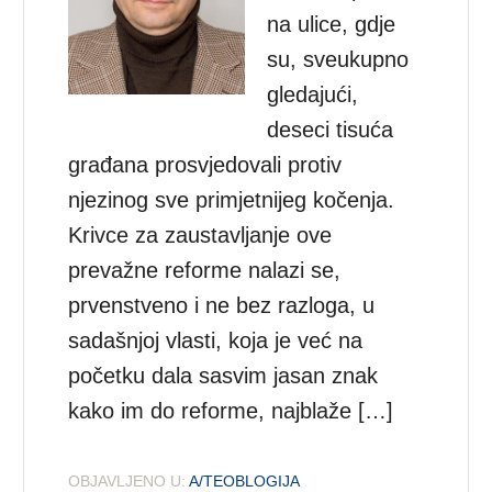
na ulice, gdje
su, sveukupno
gledajući,
deseci tisuća
građana prosvjedovali protiv
njezinog sve primjetnijeg kočenja.
Krivce za zaustavljanje ove
prevažne reforme nalazi se,
prvenstveno i ne bez razloga, u
sadašnjoj vlasti, koja je već na
početku dala sasvim jasan znak
kako im do reforme, najblaže […]
OBJAVLJENO U:
A/TEOBLOGIJA