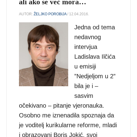
ali ako se već mora…
AUTOR:
ŽELJKO POROBIJA
/ 12.04.2016.
Jedna od tema
nedavnog
intervjua
Ladislava Ilčića
u emisiji
”Nedjeljom u 2”
bila je i –
sasvim
očekivano – pitanje vjeronauka.
Osobno me iznenadila spoznaja da
je voditelj kurikularne reforme, mladi
i obrazovani Boris Jokić, svoj