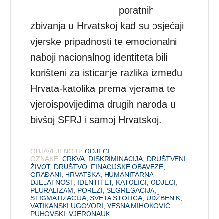
poratnih
zbivanja u Hrvatskoj kad su osjećaji
vjerske pripadnosti te emocionalni
naboji nacionalnog identiteta bili
korišteni za isticanje razlika između
Hrvata-katolika prema vjerama te
vjeroispovijedima drugih naroda u
bivšoj SFRJ i samoj Hrvatskoj.
OBJAVLJENO U:
ODJECI
OZNAKE:
CRKVA
,
DISKRIMINACIJA
,
DRUŠTVENI
ŽIVOT
,
DRUŠTVO
,
FINACIJSKE OBAVEZE
,
GRAĐANI
,
HRVATSKA
,
HUMANITARNA
DJELATNOST
,
IDENTITET
,
KATOLICI
,
ODJECI
,
PLURALIZAM
,
POREZI
,
SEGREGACIJA
,
STIGMATIZACIJA
,
SVETA STOLICA
,
UDŽBENIK
,
VATIKANSKI UGOVORI
,
VESNA MIHOKOVIĆ
PUHOVSKI
,
VJERONAUK