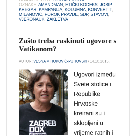
OZNAKE:
AMANDMAN
,
ETIČKI KODEKS
,
JOSIP
KREGAR
,
KAMPANIJA
,
KOLUMNA
,
KONVERTIT
,
MILANOVIĆ
,
POROK PRAVDE
,
SDP
,
STAVOVI
,
VJERONAUK
,
ZAKLETVA
Zašto treba raskinuti ugovore s
Vatikanom?
AUTOR:
VESNA MIHOKOVIĆ-PUHOVSKI
/ 14.10.2015.
Ugovori između
Svete stolice i
Republike
Hrvatske
kreirani su i
sklopljeni u
vrijeme ratnih i