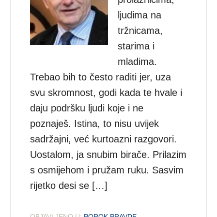
ljudima na
tržnicama,
starima i
mladima.
Trebao bih to često raditi jer, uza
svu skromnost, godi kada te hvale i
daju podršku ljudi koje i ne
poznaješ. Istina, to nisu uvijek
sadržajni, već kurtoazni razgovori.
Uostalom, ja snubim birače. Prilazim
s osmijehom i pružam ruku. Sasvim
rijetko desi se […]
OBJAVLJENO U:
POROK PRAVDE