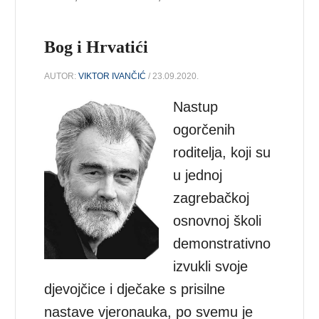
Bog i Hrvatići
AUTOR:
VIKTOR IVANČIĆ
/ 23.09.2020.
Nastup
ogorčenih
roditelja, koji su
u jednoj
zagrebačkoj
osnovnoj školi
demonstrativno
izvukli svoje
djevojčice i dječake s prisilne
nastave vjeronauka, po svemu je