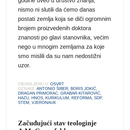
godine uveo u društvo znanja,
nismo ni slutili da ćemo danas
postati zemlja koja se diči ogromnim
brojem proizvedenih doktora
znanosti po glavi stanovnika, većim
nego u mnogim zemljama za koje
smo mislili da su nam nedostižni
uzor.
OBJAVLJENO U:
OSVRT
OZNAKE:
ANTONIO ŠIBER
,
BORIS JOKIĆ
,
DRAGAN PRIMORAC
,
GRABAR-KITAROVIĆ
,
HAZU
,
HNOS
,
KURIKULUM
,
REFORMA
,
SDP
,
STEM
,
VJERONAUK
Začuđujući stav teologinje