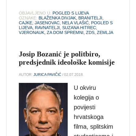
OBJAVLJENO U:
POGLED S LIJEVA
OZNAKE:
BLAŽENKA DIVJAK
,
BRANITELJI
,
CAJKE
,
JASENOVAC
,
NELA VLAŠIĆ
,
POGLED S
LIJEVA
,
RAVNATELJI
,
SUZANA HITREC
,
VJERONAUK
,
ZA DOM SPREMNI
,
ZDS
,
ZEMLJA
Josip Bozanić je politbiro,
predsjednik ideološke komisije
AUTOR:
JURICA PAVIČIĆ
/ 02.07.2018.
U okviru
kolegija o
povijesti
hrvatskoga
filma, splitskim