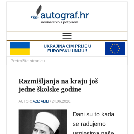
autograf.hr
novinarstvo s potpisom
UKRAJINA ČIM PRIJE U
EUROPSKU UNIJU!!
Razmišljanja na kraju još
jedne školske godine
AUTOR:
AZIZ ALILI
/ 24.06.2026.
Dani su to kada
se radujemo
uspjesima naše