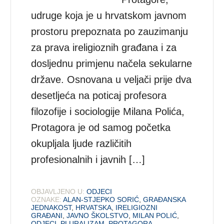
udruge koja je u hrvatskom javnom
prostoru prepoznata po zauzimanju
za prava ireligioznih građana i za
dosljednu primjenu načela sekularne
države. Osnovana u veljači prije dva
desetljeća na poticaj profesora
filozofije i sociologije Milana Polića,
Protagora je od samog početka
okupljala ljude različitih
profesionalnih i javnih […]
OBJAVLJENO U:
ODJECI
OZNAKE:
ALAN-STJEPKO SORIĆ
,
GRAĐANSKA
JEDNAKOST
,
HRVATSKA
,
IRELIGIOZNI
GRAĐANI
,
JAVNO ŠKOLSTVO
,
MILAN POLIĆ
,
ODJECI
,
PLURALIZAM
,
PROTAGORA
,