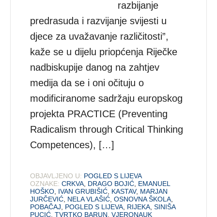
razbijanje
predrasuda i razvijanje svijesti u
djece za uvažavanje različitosti”,
kaže se u dijelu priopćenja Riječke
nadbiskupije danog na zahtjev
medija da se i oni očituju o
modificiranome sadržaju europskog
projekta PRACTICE (Preventing
Radicalism through Critical Thinking
Competences), […]
OBJAVLJENO U:
POGLED S LIJEVA
OZNAKE:
CRKVA
,
DRAGO BOJIĆ
,
EMANUEL
HOŠKO
,
IVAN GRUBIŠIĆ
,
KASTAV
,
MARJAN
JURČEVIĆ
,
NELA VLAŠIĆ
,
OSNOVNA ŠKOLA
,
POBAČAJ
,
POGLED S LIJEVA
,
RIJEKA
,
SINIŠA
PUCIĆ
,
TVRTKO BARUN
,
VJERONAUK