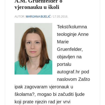
A.M. Gruenfelder o
vjeronauku u školi
AUTOR:
MARIJANA BIJELIĆ
/ 17.05.2016.
Tekst/kolumna
teologinje Anne
Marie
Gruenfelder,
objavljen na
portalu
autograf.hr pod
naslovom Zašto
ipak zagovaram vjeronauk u
školama?, mogao bi začuditi ljude
koji prate njezin rad jer vrvi