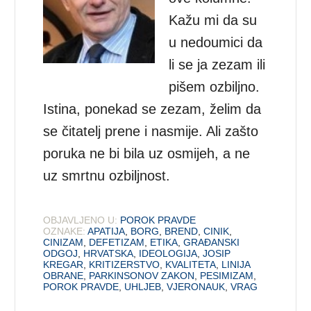
Kažu mi da su
u nedoumici da
li se ja zezam ili
pišem ozbiljno.
Istina, ponekad se zezam, želim da
se čitatelj prene i nasmije. Ali zašto
poruka ne bi bila uz osmijeh, a ne
uz smrtnu ozbiljnost.
OBJAVLJENO U:
POROK PRAVDE
OZNAKE:
APATIJA
,
BORG
,
BREND
,
CINIK
,
CINIZAM
,
DEFETIZAM
,
ETIKA
,
GRAĐANSKI
ODGOJ
,
HRVATSKA
,
IDEOLOGIJA
,
JOSIP
KREGAR
,
KRITIZERSTVO
,
KVALITETA
,
LINIJA
OBRANE
,
PARKINSONOV ZAKON
,
PESIMIZAM
,
POROK PRAVDE
,
UHLJEB
,
VJERONAUK
,
VRAG