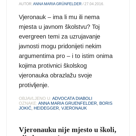
AUTOR:
ANNA MARIA GRÜNFELDER
/ 27.04.2016.
Vjeronauk – ima li mu ili nema
mjesta u javnom školstvu? Toj
evergreen temi za uzrujavanje
javnosti mogu pridonijeti nekim
argumentima pro – i to istim onima
kojima protivnici školskog
vjeronauka obrazlažu svoje
protivljenje.
OBJAVLJENO U:
ADVOCATA DIABOLI
OZNAKE:
ANNA MARIA GRUENFELDER
,
BORIS
JOKIĆ
,
HEIDEGGER
,
VJERONAUK
Vjeronauku nije mjesto u školi,