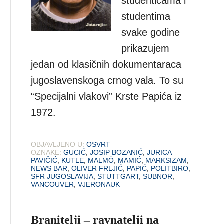
studenticama i
studentima
svake godine
prikazujem
jedan od klasičnih dokumentaraca
jugoslavenskoga crnog vala. To su
“Specijalni vlakovi” Krste Papića iz
1972.
OBJAVLJENO U:
OSVRT
OZNAKE:
GUCIĆ
,
JOSIP BOZANIĆ
,
JURICA
PAVIČIĆ
,
KUTLE
,
MALMӦ
,
MAMIĆ
,
MARKSIZAM
,
NEWS BAR
,
OLIVER FRLJIĆ
,
PAPIĆ
,
POLITBIRO
,
SFR JUGOSLAVIJA
,
STUTTGART
,
SUBNOR
,
VANCOUVER
,
VJERONAUK
Branitelji – ravnatelji na