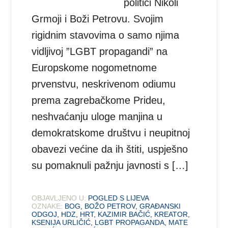
politici Nikoli
Grmoji i Boži Petrovu. Svojim
rigidnim stavovima o samo njima
vidljivoj ”LGBT propagandi” na
Europskome nogometnome
prvenstvu, neskrivenom odiumu
prema zagrebačkome Prideu,
neshvaćanju uloge manjina u
demokratskome društvu i neupitnoj
obavezi većine da ih štiti, uspješno
su pomaknuli pažnju javnosti s […]
OBJAVLJENO U:
POGLED S LIJEVA
OZNAKE:
BOG
,
BOŽO PETROV
,
GRAĐANSKI
ODGOJ
,
HDZ
,
HRT
,
KAZIMIR BAČIĆ
,
KREATOR
,
KSENIJA URLIČIĆ
,
LGBT PROPAGANDA
,
MATE