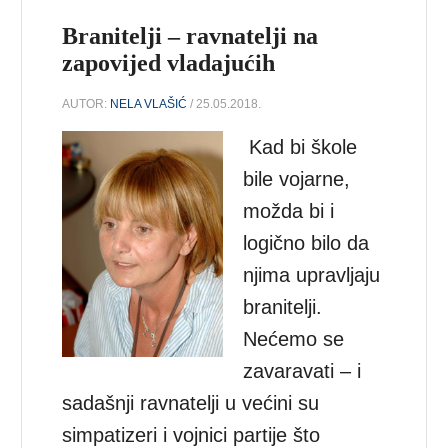
Branitelji – ravnatelji na
zapovijed vladajućih
AUTOR:
NELA VLAŠIĆ
/ 25.05.2018.
Kad bi škole
bile vojarne,
možda bi i
logično bilo da
njima upravljaju
branitelji.
Nećemo se
zavaravati – i
sadašnji ravnatelji u većini su
simpatizeri i vojnici partije što