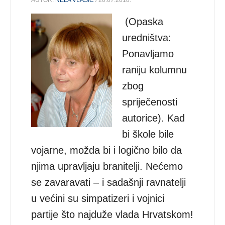
AUTOR:
NELA VLAŠIĆ
/ 20.07.2018.
(Opaska
uredništva:
Ponavljamo
raniju kolumnu
zbog
spriječenosti
autorice). Kad
bi škole bile
vojarne, možda bi i logično bilo da
njima upravljaju branitelji. Nećemo
se zavaravati – i sadašnji ravnatelji
u većini su simpatizeri i vojnici
partije što najduže vlada Hrvatskom!