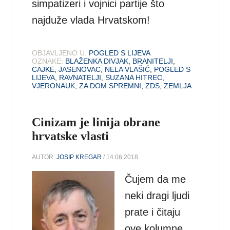
simpatizeri i vojnici partije što
najduže vlada Hrvatskom!
OBJAVLJENO U:
POGLED S LIJEVA
OZNAKE:
BLAŽENKA DIVJAK
,
BRANITELJI
,
CAJKE
,
JASENOVAC
,
NELA VLAŠIĆ
,
POGLED S
LIJEVA
,
RAVNATELJI
,
SUZANA HITREC
,
VJERONAUK
,
ZA DOM SPREMNI
,
ZDS
,
ZEMLJA
Cinizam je linija obrane
hrvatske vlasti
AUTOR:
JOSIP KREGAR
/ 14.06.2018.
Čujem da me
neki dragi ljudi
prate i čitaju
ove kolumne.