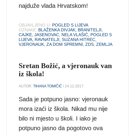
najduže vlada Hrvatskom!
OBJAVLJENO U:
POGLED S LIJEVA
OZNAKE:
BLAŽENKA DIVJAK
,
BRANITELJI
,
CAJKE
,
JASENOVAC
,
NELA VLAŠIĆ
,
POGLED S
LIJEVA
,
RAVNATELJI
,
SUZANA HITREC
,
VJERONAUK
,
ZA DOM SPREMNI
,
ZDS
,
ZEMLJA
Sretan Božić, a vjeronauk van
iz škola!
AUTOR:
TIHANA TOMIČIĆ
/ 24.12.2017.
Sada je potpuno jasno: vjeronauk
mora izaći iz škola. Nikad mu nije
bilo ni mjesto u školi. I iako je
potpuno jasno da pogotovo ova