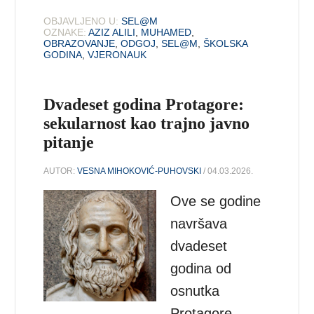
OBJAVLJENO U:
SEL@M
OZNAKE:
AZIZ ALILI
,
MUHAMED
,
OBRAZOVANJE
,
ODGOJ
,
SEL@M
,
ŠKOLSKA
GODINA
,
VJERONAUK
Dvadeset godina Protagore:
sekularnost kao trajno javno
pitanje
AUTOR:
VESNA MIHOKOVIĆ-PUHOVSKI
/ 04.03.2026.
Ove se godine
navršava
dvadeset
godina od
osnutka
Protagore,