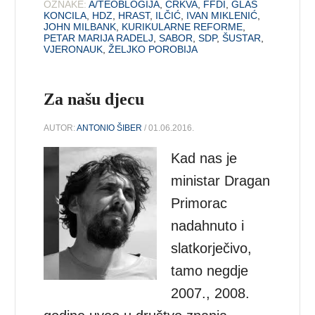
OZNAKE:
A/TEOBLOGIJA
,
CRKVA
,
FFDI
,
GLAS
KONCILA
,
HDZ
,
HRAST
,
ILČIĆ
,
IVAN MIKLENIĆ
,
JOHN MILBANK
,
KURIKULARNE REFORME
,
PETAR MARIJA RADELJ
,
SABOR
,
SDP
,
ŠUSTAR
,
VJERONAUK
,
ŽELJKO POROBIJA
Za našu djecu
AUTOR:
ANTONIO ŠIBER
/ 01.06.2016.
Kad nas je
ministar Dragan
Primorac
nadahnuto i
slatkorječivo,
tamo negdje
2007., 2008.