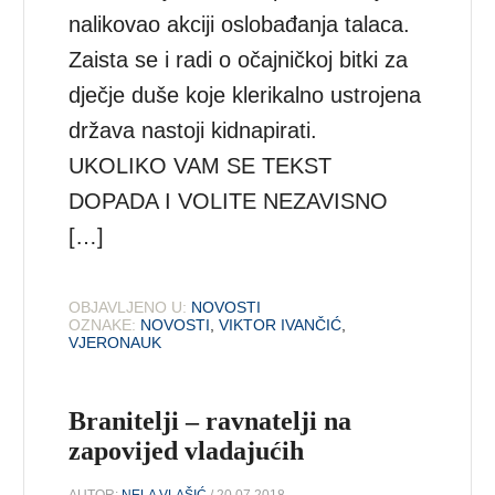
nalikovao akciji oslobađanja talaca.
Zaista se i radi o očajničkoj bitki za
dječje duše koje klerikalno ustrojena
država nastoji kidnapirati.
UKOLIKO VAM SE TEKST
DOPADA I VOLITE NEZAVISNO
[…]
OBJAVLJENO U:
NOVOSTI
OZNAKE:
NOVOSTI
,
VIKTOR IVANČIĆ
,
VJERONAUK
Branitelji – ravnatelji na
zapovijed vladajućih