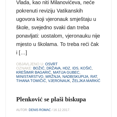
Vlada, kao niti Milanovićeva, neće
pokrenuti reviziju Vatikanskih
ugovora koji vjeronauk smještaju u
škole, svejedno svaki dan treba
ponavljati: uostalom, vjeronauku nije
mjesto u školama. To treba reći čak
i […]
OBJAVLJENO U:
OSVRT
OZNAKE:
BOŽIĆ
,
DRŽAVA
,
HDZ
,
IDS
,
KOŠIĆ
,
KREŠIMIR BAGARIĆ
,
MATIJA GUBEC
,
MINISTARSTVO
,
MRŽNJA
,
NADBISKUPIJA
,
RAT
,
TIHANA TOMIČIĆ
,
VJERONAUK
,
ŽELJKA MARKIĆ
Plenković se plaši biskupa
AUTOR:
DENIS ROMAC
/ 16.12.2017.