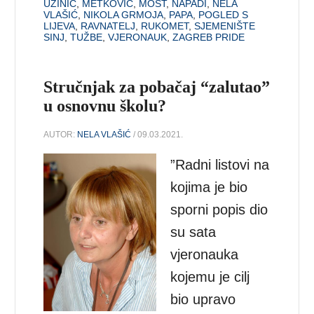
UZINIĆ
,
METKOVIĆ
,
MOST
,
NAPADI
,
NELA
VLAŠIĆ
,
NIKOLA GRMOJA
,
PAPA
,
POGLED S
LIJEVA
,
RAVNATELJ
,
RUKOMET
,
SJEMENIŠTE
SINJ
,
TUŽBE
,
VJERONAUK
,
ZAGREB PRIDE
Stručnjak za pobačaj “zalutao”
u osnovnu školu?
AUTOR:
NELA VLAŠIĆ
/ 09.03.2021.
”Radni listovi na
kojima je bio
sporni popis dio
su sata
vjeronauka
kojemu je cilj
bio upravo