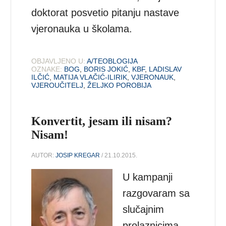
doktorat posvetio pitanju nastave
vjeronauka u školama.
OBJAVLJENO U:
A/TEOBLOGIJA
OZNAKE:
BOG
,
BORIS JOKIĆ
,
KBF
,
LADISLAV
ILČIĆ
,
MATIJA VLAČIĆ-ILIRIK
,
VJERONAUK
,
VJEROUČITELJ
,
ŽELJKO POROBIJA
Konvertit, jesam ili nisam?
Nisam!
AUTOR:
JOSIP KREGAR
/ 21.10.2015.
U kampanji
razgovaram sa
slučajnim
prolaznicima,