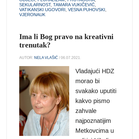
SEKULARNOST
,
TAMARA VUKIČEVIĆ
,
VATIKANSKI UGOVORI
,
VESNA PUHOVSKI
,
VJERONAUK
Ima li Bog pravo na kreativni
trenutak?
AUTOR:
NELA VLAŠIĆ
/ 06.07.2021.
Vladajući HDZ
morao bi
svakako uputiti
kakvo pismo
zahvale
najpoznatijim
Metkovcima u