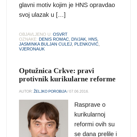
glavni motiv kojim je HNS opravdao
svoj ulazak u […]
OBJAVLJENO U:
OSVRT
OZNAKE:
DENIS ROMAC
,
DIVJAK
,
HNS
,
JASMINKA BULJAN CULEJ
,
PLENKOVIĆ
,
VJERONAUK
Optužnica Crkve: pravi
protivnik kurikularne reforme
AUTOR:
ŽELJKO POROBIJA
/ 07.06.2016.
Rasprave o
kurikularnoj
reformi ovih su
se dana prelile i