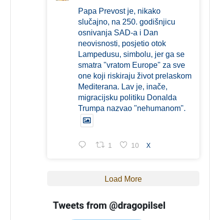
Papa Prevost je, nikako
slučajno, na 250. godišnjicu
osnivanja SAD-a i Dan
neovisnosti, posjetio otok
Lampedusu, simbolu, jer ga se
smatra "vratom Europe" za sve
one koji riskiraju život prelaskom
Mediterana. Lav je, inače,
migracijsku politiku Donalda
Trumpa nazvao "nehumanom".
1
10
X
Load More