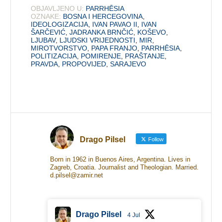
OBJAVLJENO U:
PARRHĒSIA
OZNAKE:
BOSNA I HERCEGOVINA
,
IDEOLOGIZACIJA
,
IVAN PAVAO II
,
IVAN
ŠARČEVIĆ
,
JADRANKA BRNČIĆ
,
KOŠEVO
,
LJUBAV
,
LJUDSKI VRIJEDNOSTI
,
MIR
,
MIROTVORSTVO
,
PAPA FRANJO
,
PARRHĒSIA
,
POLITIZACIJA
,
POMIRENJE
,
PRAŠTANJE
,
PRAVDA
,
PROPOVIJED
,
SARAJEVO
Drago Pilsel
Follow
Born in 1962 in Buenos Aires, Argentina. Lives in
Zagreb, Croatia. Journalist and Theologian. Married.
d.pilsel@zamir.net
Drago Pilsel
4 Jul