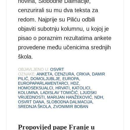
novina, Slobodne Dalmacije,
cenzurirali su mu dva teksta za
redom. Najprije su Piliću odbili
objaviti subotnju kolumnu, u kojoj je
pisao o poraznim rezultatima ankete
provedene među učenicima srednjih
škola.
OBJAVLJENO U:
OSVRT
OZNAKE:
ANKETA
,
CENZURA
,
CRKVA
,
DAMIR
PILIĆ
,
DOMOLJUBLJE
,
EUROPA
,
EUROPAPARLAMENTARCI
,
HDZ
,
HOMOSEKSUALCI
,
HRVATI
,
KATOLICI
,
KOLUMNA
,
LADISLAV TOMIČIĆ
,
LJUDSKI
VRIJEDNOSTI
,
MARIJAN HANŽEKOVIĆ
,
NDH
,
OSVRT DANA
,
SLOBODNA DALMACIJA
,
SREDNJA ŠKOLA
,
ZVONIMIR BOBAN
Propovijed pape Franje u