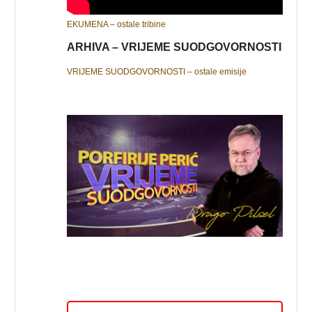
EKUMENA – ostale tribine
ARHIVA – VRIJEME SUODGOVORNOSTI
VRIJEME SUODGOVORNOSTI – ostale emisije