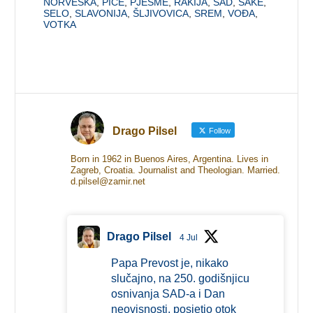
NORVEŠKA
,
PIĆE
,
PJESME
,
RAKIJA
,
SAD
,
SAKE
,
SELO
,
SLAVONIJA
,
ŠLJIVOVICA
,
SREM
,
VOĐA
,
VOTKA
Drago Pilsel
Follow
Born in 1962 in Buenos Aires, Argentina. Lives in
Zagreb, Croatia. Journalist and Theologian. Married.
d.pilsel@zamir.net
Drago Pilsel
4 Jul
Papa Prevost je, nikako
slučajno, na 250. godišnjicu
osnivanja SAD-a i Dan
neovisnosti, posjetio otok