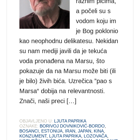
raznim pićima,
a počeli su s
vodom koju im
je Bog poklonio
kao neophodnu delikatesu. Nekidan
su nam mediji javili da je tekuća
voda pronađena na Marsu, što
pokazuje da na Marsu može biti (ili
je bilo) živih bića. Uzrečica ”pao s
Marsa“ dobija na relevantnosti.
Znači, naši preci […]
OBJAVLJENO U:
LJUTA PAPRIKA
OZNAKE:
BORIVOJ DOVNIKOVIĆ-BORDO
,
BOSANCI
,
ESTONIJA
,
IRAN
,
JAPAN
,
KINA
,
KONZUMENT
,
LJUTA PAPRIKA
,
LOZOVAČA
,