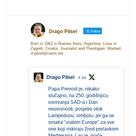
Drago Pilsel
Follow
Born in 1962 in Buenos Aires, Argentina. Lives in
Zagreb, Croatia. Journalist and Theologian. Married.
d.pilsel@zamir.net
Drago Pilsel
4 Jul
Papa Prevost je, nikako
slučajno, na 250. godišnjicu
osnivanja SAD-a i Dan
neovisnosti, posjetio otok
Lampedusu, simbolu, jer ga se
smatra "vratom Europe" za sve
one koji riskiraju život prelaskom
Mediterana. Lav je, inače,