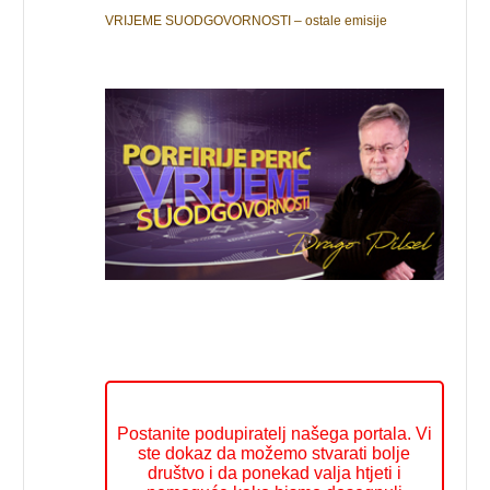
VRIJEME SUODGOVORNOSTI – ostale emisije
Postanite podupiratelj našega portala. Vi
ste dokaz da možemo stvarati bolje
društvo i da ponekad valja htjeti i