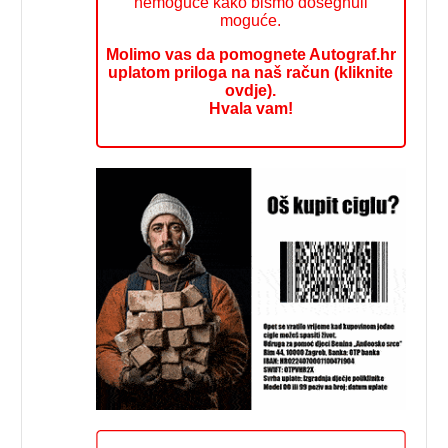
nemoguće kako bismo dosegnuli
moguće.
Molimo vas da pomognete Autograf.hr
uplatom priloga na naš račun (kliknite
ovdje).
Hvala vam!