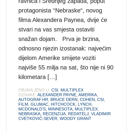
ravnica i Srednjeg zapada, poput
protagonista ‘‘Nebraske“, novog
filma Alexandera Paynea, dvije će
stvari na vas smjesta ostaviti
snažan dojam. Prva je brzina,
odnosno njezin izostanak: najvećim
dijelom Amerike smijete voziti
najviše 55 milja na sat, što nije ni 90
kilometara […]
OBJAVLJENO U:
CSI: MULTIPLEX
OZNAKE:
ALEXANDER PAYNE
,
AMERIKA
,
AUTOGRAF.HR
,
BRUCE DERN
,
COHEN
,
CSI
,
FILM
,
GLUMAC
,
HITCHCOCK
,
LYNCH
,
MCDONALD'S
,
MINNESOTA
,
MULTIPLEX
,
NEBRASKA
,
RECENZIJA
,
REDATELJ
,
VLADIMIR
CVETKOVIĆ-SEVER
,
WOODY GRANT