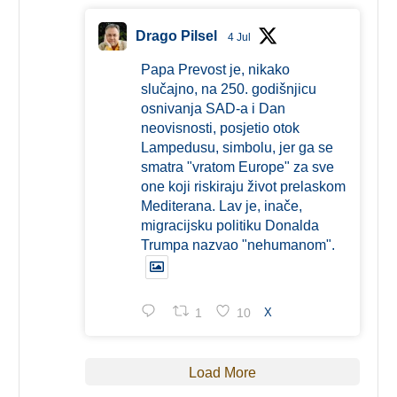
Drago Pilsel
4 Jul
Papa Prevost je, nikako
slučajno, na 250. godišnjicu
osnivanja SAD-a i Dan
neovisnosti, posjetio otok
Lampedusu, simbolu, jer ga se
smatra "vratom Europe" za sve
one koji riskiraju život prelaskom
Mediterana. Lav je, inače,
migracijsku politiku Donalda
Trumpa nazvao "nehumanom".
1
10
X
Load More