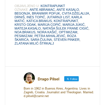
OBJAVLJENO U:
KONTRAPUNKT
OZNAKE:
ANTE ABRAMAC
,
ANTE KASALO
,
BEGONJA
,
BRANIMIR POFUK
,
CVITA DŽELALIJA
,
DRNIŠ
,
INES TOPIĆ
,
JUTARNJI LIST
,
KARLA
MATIĆ
,
KATICA BRAKUS
,
KONTRAPUNKT
,
KRSTO ODAK
,
MARIJA COPIĆ
,
MARIJA JUKIĆ
,
MATEJA KASALO
,
NATAŠA ŠULEK FRANE CIGIĆ
,
NOA BRAKUS
,
NORA KAŠIĆ
,
OPTIMIZAM
,
PESIMIZAM
,
PETRA MIHALJEVIĆ
,
ROZA
ŠKARICA
,
SARA ČULINA
,
STEVEN PINKER
,
ZLATANA MILIĆ-ŠTRKALJ
Drago Pilsel
Follow
Born in 1962 in Buenos Aires, Argentina. Lives in
Zagreb, Croatia. Journalist and Theologian. Married.
d.pilsel@zamir.net