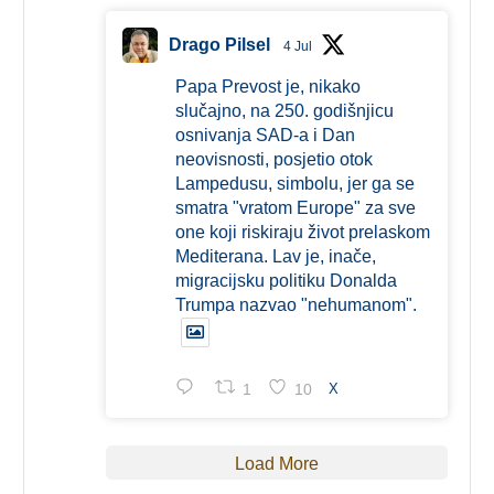
Drago Pilsel
4 Jul
Papa Prevost je, nikako
slučajno, na 250. godišnjicu
osnivanja SAD-a i Dan
neovisnosti, posjetio otok
Lampedusu, simbolu, jer ga se
smatra "vratom Europe" za sve
one koji riskiraju život prelaskom
Mediterana. Lav je, inače,
migracijsku politiku Donalda
Trumpa nazvao "nehumanom".
1
10
X
Load More