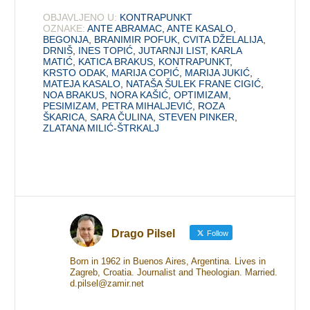
OBJAVLJENO U:
KONTRAPUNKT
OZNAKE:
ANTE ABRAMAC
,
ANTE KASALO
,
BEGONJA
,
BRANIMIR POFUK
,
CVITA DŽELALIJA
,
DRNIŠ
,
INES TOPIĆ
,
JUTARNJI LIST
,
KARLA
MATIĆ
,
KATICA BRAKUS
,
KONTRAPUNKT
,
KRSTO ODAK
,
MARIJA COPIĆ
,
MARIJA JUKIĆ
,
MATEJA KASALO
,
NATAŠA ŠULEK FRANE CIGIĆ
,
NOA BRAKUS
,
NORA KAŠIĆ
,
OPTIMIZAM
,
PESIMIZAM
,
PETRA MIHALJEVIĆ
,
ROZA
ŠKARICA
,
SARA ČULINA
,
STEVEN PINKER
,
ZLATANA MILIĆ-ŠTRKALJ
Drago Pilsel
Follow
Born in 1962 in Buenos Aires, Argentina. Lives in
Zagreb, Croatia. Journalist and Theologian. Married.
d.pilsel@zamir.net