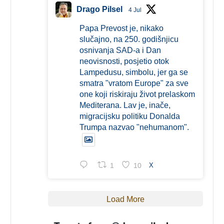
Drago Pilsel
4 Jul
Papa Prevost je, nikako
slučajno, na 250. godišnjicu
osnivanja SAD-a i Dan
neovisnosti, posjetio otok
Lampedusu, simbolu, jer ga se
smatra "vratom Europe" za sve
one koji riskiraju život prelaskom
Mediterana. Lav je, inače,
migracijsku politiku Donalda
Trumpa nazvao "nehumanom".
1
10
X
Load More