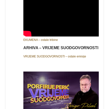
EKUMENA – ostale tribine
ARHIVA – VRIJEME SUODGOVORNOSTI
VRIJEME SUODGOVORNOSTI – ostale emisije