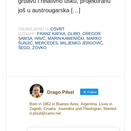
grbavu i relativno usku, projektiranu
još u austrougarska […]
OBJAVLJENO U:
OSVRT
OZNAKE:
FRANZ KAFKA
,
GLIBO
,
GREGOR
SAMSA
,
HAVC
,
MARIN KAMENIČKI
,
MARKO
ŠUNJIĆ
,
MERCEDES
,
MILJENKO JERGOVIĆ
,
ŠEGO
,
ZOVKO
Drago Pilsel
Follow
Born in 1962 in Buenos Aires, Argentina. Lives in
Zagreb, Croatia. Journalist and Theologian. Married.
d.pilsel@zamir.net