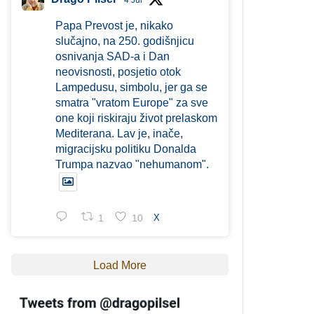
4 Jul
Papa Prevost je, nikako
slučajno, na 250. godišnjicu
osnivanja SAD-a i Dan
neovisnosti, posjetio otok
Lampedusu, simbolu, jer ga se
smatra "vratom Europe" za sve
one koji riskiraju život prelaskom
Mediterana. Lav je, inače,
migracijsku politiku Donalda
Trumpa nazvao "nehumanom".
1
10
X
Load More