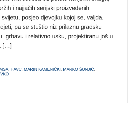
ržih i najjačih serijski proizvedenih
svijetu, posjeo djevojku kojoj se, valjda,
jeti, pa se stuštio niz prilaznu gradsku
, grbavu i relativno usku, projektiranu još u
a […]
MSA
,
HAVC
,
MARIN KAMENIČKI
,
MARKO ŠUNJIĆ
,
OVKO