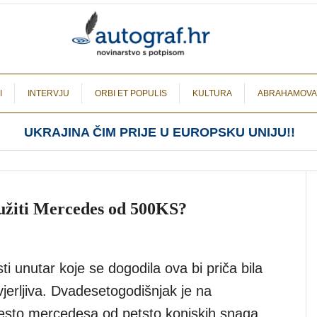
I
INTERVJU
ORBI ET POPULIS
KULTURA
ABRAHAMOVA
UKRAJINA ČIM PRIJE U EUROPSKU UNIJU!!
užiti Mercedes od 500KS?
ti unutar koje se dogodila ova bi priča bila
jerljiva. Dvadesetogodišnjak je na
sto mercedesa od petsto konjskih snaga,