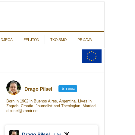
autograf.hr
novinarstvo s potpisom
 DJECA
FELJTON
TKO SMO
PRIJAVA
Drago Pilsel
Follow
Born in 1962 in Buenos Aires, Argentina. Lives in
Zagreb, Croatia. Journalist and Theologian. Married.
d.pilsel@zamir.net
Drago Pilsel