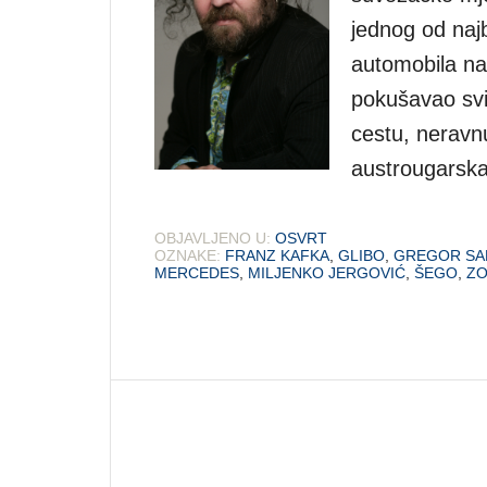
jednog od najb
automobila na 
pokušavao svid
cestu, neravnu
austrougarsk
OBJAVLJENO U:
OSVRT
OZNAKE:
FRANZ KAFKA
,
GLIBO
,
GREGOR SA
MERCEDES
,
MILJENKO JERGOVIĆ
,
ŠEGO
,
Z