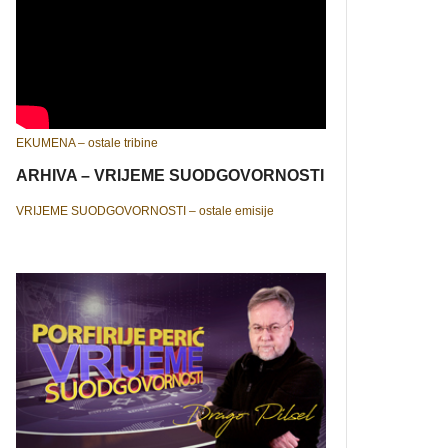
EKUMENA – ostale tribine
ARHIVA – VRIJEME SUODGOVORNOSTI
VRIJEME SUODGOVORNOSTI – ostale emisije