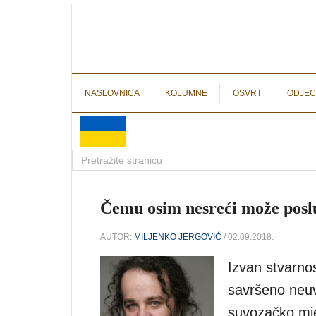
NASLOVNICA
KOLUMNE
OSVRT
ODJEC
Čemu osim nesreći može posl
AUTOR:
MILJENKO JERGOVIĆ
/ 02.09.2018.
Izvan stvarnos
savršeno neuv
suvozačko mje