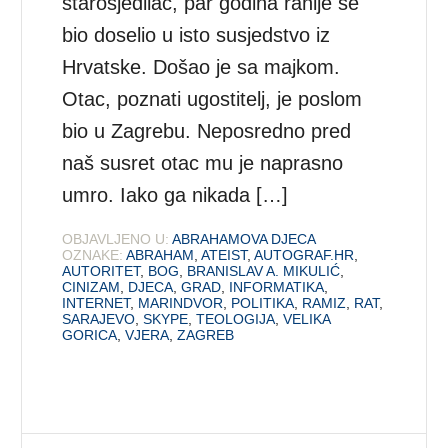
starosjedilac, par godina ranije se
bio doselio u isto susjedstvo iz
Hrvatske. Došao je sa majkom.
Otac, poznati ugostitelj, je poslom
bio u Zagrebu. Neposredno pred
naš susret otac mu je naprasno
umro. Iako ga nikada […]
OBJAVLJENO U:
ABRAHAMOVA DJECA
OZNAKE:
ABRAHAM
,
ATEIST
,
AUTOGRAF.HR
,
AUTORITET
,
BOG
,
BRANISLAV A. MIKULIĆ
,
CINIZAM
,
DJECA
,
GRAD
,
INFORMATIKA
,
INTERNET
,
MARINDVOR
,
POLITIKA
,
RAMIZ
,
RAT
,
SARAJEVO
,
SKYPE
,
TEOLOGIJA
,
VELIKA
GORICA
,
VJERA
,
ZAGREB