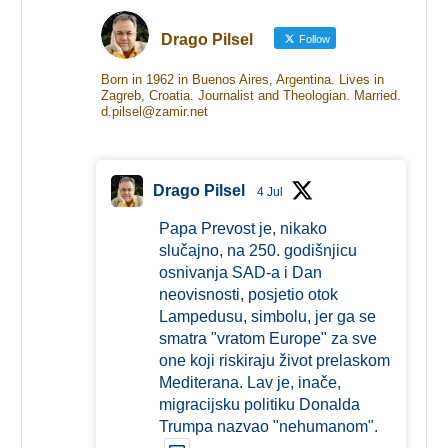
Drago Pilsel
Follow
Born in 1962 in Buenos Aires, Argentina. Lives in
Zagreb, Croatia. Journalist and Theologian. Married.
d.pilsel@zamir.net
Drago Pilsel
4 Jul
Papa Prevost je, nikako
slučajno, na 250. godišnjicu
osnivanja SAD-a i Dan
neovisnosti, posjetio otok
Lampedusu, simbolu, jer ga se
smatra "vratom Europe" za sve
one koji riskiraju život prelaskom
Mediterana. Lav je, inače,
migracijsku politiku Donalda
Trumpa nazvao "nehumanom".