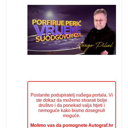
Postanite podupiratelj našega portala. Vi
ste dokaz da možemo stvarati bolje
društvo i da ponekad valja htjeti i
nemoguće kako bismo dosegnuli
moguće.
Molimo vas da pomognete Autograf.hr