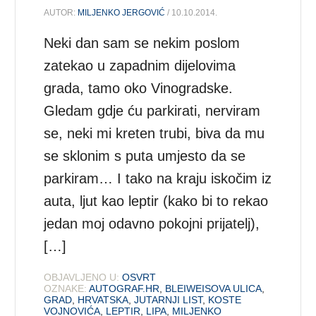
AUTOR:
MILJENKO JERGOVIĆ
/ 10.10.2014.
Neki dan sam se nekim poslom
zatekao u zapadnim dijelovima
grada, tamo oko Vinogradske.
Gledam gdje ću parkirati, nerviram
se, neki mi kreten trubi, biva da mu
se sklonim s puta umjesto da se
parkiram… I tako na kraju iskočim iz
auta, ljut kao leptir (kako bi to rekao
jedan moj odavno pokojni prijatelj),
[…]
OBJAVLJENO U:
OSVRT
OZNAKE:
AUTOGRAF.HR
,
BLEIWEISOVA ULICA
,
GRAD
,
HRVATSKA
,
JUTARNJI LIST
,
KOSTE
VOJNOVIĆA
,
LEPTIR
,
LIPA
,
MILJENKO