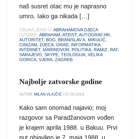
naš susret otac mu je naprasno
umro. Iako ga nikada […]
OBJAVLJENO U:
ABRAHAMOVA DJECA
OZNAKE:
ABRAHAM
,
ATEIST
,
AUTOGRAF.HR
,
AUTORITET
,
BOG
,
BRANISLAV A. MIKULIĆ
,
CINIZAM
,
DJECA
,
GRAD
,
INFORMATIKA
,
INTERNET
,
MARINDVOR
,
POLITIKA
,
RAMIZ
,
RAT
,
SARAJEVO
,
SKYPE
,
TEOLOGIJA
,
VELIKA
GORICA
,
VJERA
,
ZAGREB
Najbolje zatvorske godine
AUTOR:
MILAN VLAJČIĆ
/ 07.08.2014.
Kako sam onomad najavio; moj
razgovor sa Paradžanovom vođen
je krajem aprila 1988. u Bakuu. Prvi
put objavljen je 7. maja 1988. u