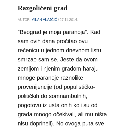
Razgolićeni grad
AUTOR:
MILAN VLAJČIĆ
/ 27.11.2014.
”Beograd je moja paranoja”. Kad
sam ovih dana pročitao ovu
rečenicu u jednom dnevnom listu,
smrzao sam se. Jeste da ovom
zemljom i njenim gradom haraju
mnoge paranoje raznolike
provenijencije (od populističko-
političkih do somnambulnih,
pogotovu iz usta onih koji su od
grada mnogo očekivali, ali mu ništa
nisu doprineli). No ovoga puta sve