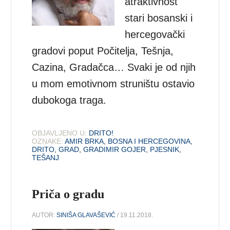
atraktivnost
stari bosanski i
hercegovački
gradovi poput Počitelja, Tešnja,
Cazina, Gradačca… Svaki je od njih
u mom emotivnom struništu ostavio
dubokoga traga.
OBJAVLJENO U:
DRITO!
OZNAKE:
AMIR BRKA
,
BOSNA I HERCEGOVINA
,
DRITO
,
GRAD
,
GRADIMIR GOJER
,
PJESNIK
,
TEŠANJ
Priča o gradu
AUTOR:
SINIŠA GLAVAŠEVIĆ
/ 19.11.2018.