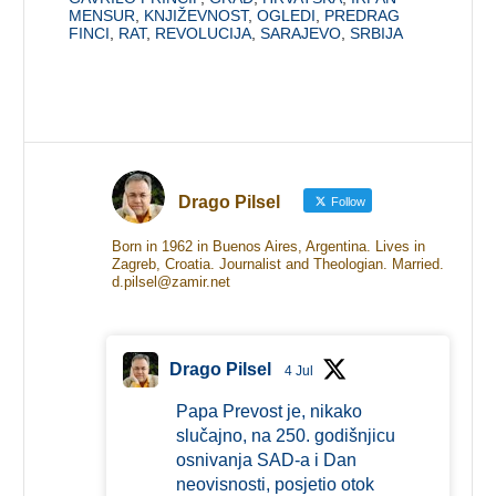
MENSUR
,
KNJIŽEVNOST
,
OGLEDI
,
PREDRAG
FINCI
,
RAT
,
REVOLUCIJA
,
SARAJEVO
,
SRBIJA
Drago Pilsel
Follow
Born in 1962 in Buenos Aires, Argentina. Lives in
Zagreb, Croatia. Journalist and Theologian. Married.
d.pilsel@zamir.net
Drago Pilsel
4 Jul
Papa Prevost je, nikako
slučajno, na 250. godišnjicu
osnivanja SAD-a i Dan
neovisnosti, posjetio otok