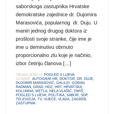
saborskoga zastupnika Hrvatske
demokratske zajednice dr. Dujomira
Marasovića, popularnog dr. Duju. U
maniri jednog drugog doktora iz
prošlosti svoje stranke, čije ime je
ime u deminutivu obrnuto
proporcionalno zlu koje je načinio,
izbor četiriju članova […]
OBJAVLJENO U:
POGLED S LIJEVA
OZNAKE:
AUTOGRAF.HR
,
DOKTOR
,
DR. DUJE
,
DUJOMIR MARASOVIĆ
,
GALILEI
,
GORAN
RADMAN
,
GRAD
,
HDZ
,
HRT
,
HRVATSKA
,
KOLUMNA
,
METLA
,
NELA VLAŠIĆ
,
OMIŠ
,
POGLED S LIJEVA
,
POLITIKA
,
SABOR
,
SDP
,
TELEVIZIJA
,
TV
,
VIJEĆE
,
VLADA
,
ZAGREB
,
ZASTUPNIK