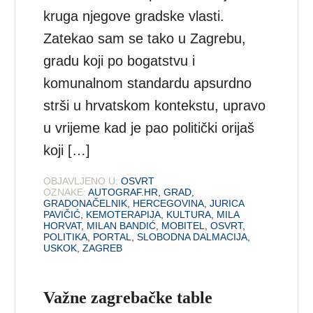
kruga njegove gradske vlasti.
Zatekao sam se tako u Zagrebu,
gradu koji po bogatstvu i
komunalnom standardu apsurdno
strši u hrvatskom kontekstu, upravo
u vrijeme kad je pao politički orijaš
koji […]
OBJAVLJENO U:
OSVRT
OZNAKE:
AUTOGRAF.HR
,
GRAD
,
GRADONAČELNIK
,
HERCEGOVINA
,
JURICA
PAVIČIĆ
,
KEMOTERAPIJA
,
KULTURA
,
MILA
HORVAT
,
MILAN BANDIĆ
,
MOBITEL
,
OSVRT
,
POLITIKA
,
PORTAL
,
SLOBODNA DALMACIJA
,
USKOK
,
ZAGREB
Važne zagrebačke table