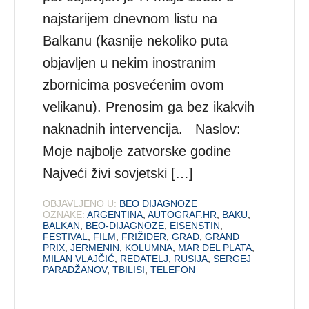
najstarijem dnevnom listu na
Balkanu (kasnije nekoliko puta
objavljen u nekim inostranim
zbornicima posvećenim ovom
velikanu). Prenosim ga bez ikakvih
naknadnih intervencija. Naslov:
Moje najbolje zatvorske godine
Najveći živi sovjetski […]
OBJAVLJENO U:
BEO DIJAGNOZE
OZNAKE:
ARGENTINA
,
AUTOGRAF.HR
,
BAKU
,
BALKAN
,
BEO-DIJAGNOZE
,
EISENSTIN
,
FESTIVAL
,
FILM
,
FRIŽIDER
,
GRAD
,
GRAND
PRIX
,
JERMENIN
,
KOLUMNA
,
MAR DEL PLATA
,
MILAN VLAJČIĆ
,
REDATELJ
,
RUSIJA
,
SERGEJ
PARADŽANOV
,
TBILISI
,
TELEFON