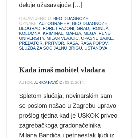
deluje užasavajuće […]
OBJAVLJENO U:
BEO DIJAGNOZE
OZNAKE:
AUTOGRAF.HR
,
BEO-DIJAGNOZE
,
BEOGRAD
,
FORE I FAZONI
,
GRAD
,
IRONIJA
,
KOLUMNA
,
KRIMINAL
,
MAFIJA
,
MEGATREND
UNIVERSITY
,
MILAN VLAJČIĆ
,
OPASNE BAJKE
,
PREDATOR
,
PRITVOR
,
RASA
,
RAŠA POPOV
,
SLUŽBA ZA SOCIJALNU BRIGU
,
USTANOVA
Kada imaš mobitel vladara
AUTOR:
JURICA PAVIČIĆ
/ 03.11.2014.
Spletom slučaja, novinarskim sam
se poslom našao u Zagrebu upravo
prošlog tjedna kad je USKOK priveo
zagrebačkoga gradonačelnika
Milana Bandića i petnaestak ljudi iz