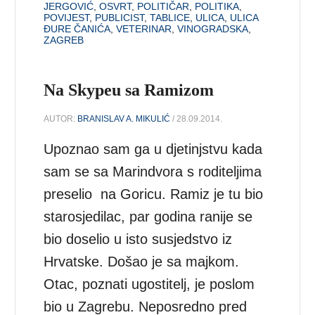
JERGOVIĆ
,
OSVRT
,
POLITIČAR
,
POLITIKA
,
POVIJEST
,
PUBLICIST
,
TABLICE
,
ULICA
,
ULICA
ĐURE ČANIĆA
,
VETERINAR
,
VINOGRADSKA
,
ZAGREB
Na Skypeu sa Ramizom
AUTOR:
BRANISLAV A. MIKULIĆ
/ 28.09.2014.
Upoznao sam ga u djetinjstvu kada
sam se sa Marindvora s roditeljima
preselio na Goricu. Ramiz je tu bio
starosjedilac, par godina ranije se
bio doselio u isto susjedstvo iz
Hrvatske. Došao je sa majkom.
Otac, poznati ugostitelj, je poslom
bio u Zagrebu. Neposredno pred