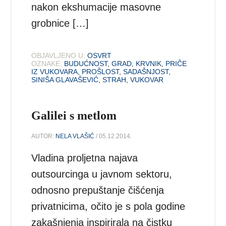
nakon ekshumacije masovne
grobnice […]
OBJAVLJENO U:
OSVRT
OZNAKE:
BUDUĆNOST
,
GRAD
,
KRVNIK
,
PRIČE
IZ VUKOVARA
,
PROŠLOST
,
SADAŠNJOST
,
SINIŠA GLAVAŠEVIĆ
,
STRAH
,
VUKOVAR
Galilei s metlom
AUTOR:
NELA VLAŠIĆ
/ 05.12.2014.
Vladina proljetna najava
outsourcinga u javnom sektoru,
odnosno prepuštanje čišćenja
privatnicima, očito je s pola godine
zakašnjenja inspirirala na čistku