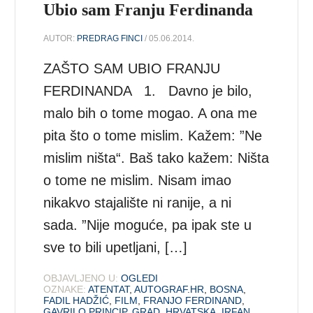
Ubio sam Franju Ferdinanda
AUTOR:
PREDRAG FINCI
/ 05.06.2014.
ZAŠTO SAM UBIO FRANJU
FERDINANDA 1. Davno je bilo,
malo bih o tome mogao. A ona me
pita što o tome mislim. Kažem: ”Ne
mislim ništa“. Baš tako kažem: Ništa
o tome ne mislim. Nisam imao
nikakvo stajalište ni ranije, a ni
sada. ”Nije moguće, pa ipak ste u
sve to bili upetljani, […]
OBJAVLJENO U:
OGLEDI
OZNAKE:
ATENTAT
,
AUTOGRAF.HR
,
BOSNA
,
FADIL HADŽIĆ
,
FILM
,
FRANJO FERDINAND
,
GAVRILO PRINCIP
,
GRAD
,
HRVATSKA
,
IRFAN