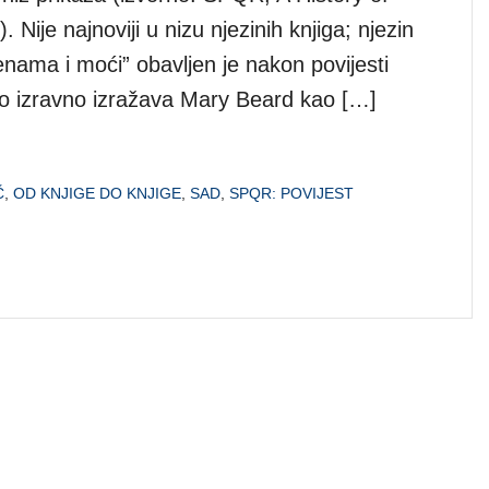
 Nije najnoviji u nizu njezinih knjiga; njezin
nama i moći” obavljen je nakon povijesti
o izravno izražava Mary Beard kao […]
Č
,
OD KNJIGE DO KNJIGE
,
SAD
,
SPQR: POVIJEST