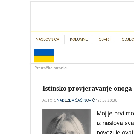
NASLOVNICA
KOLUMNE
OSVRT
ODJEC
Istinsko provjeravanje onoga 
AUTOR:
NADEŽDA ČAČINOVIČ
/ 23.07.2018.
Moj je prvi mot
iz naslova sva
povezuje ovaj 