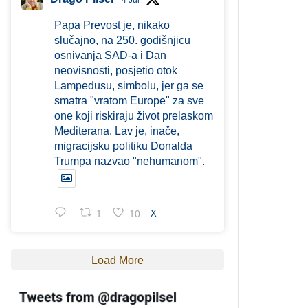
4 Jul
Papa Prevost je, nikako
slučajno, na 250. godišnjicu
osnivanja SAD-a i Dan
neovisnosti, posjetio otok
Lampedusu, simbolu, jer ga se
smatra "vratom Europe" za sve
one koji riskiraju život prelaskom
Mediterana. Lav je, inače,
migracijsku politiku Donalda
Trumpa nazvao "nehumanom".
1
10
X
Load More