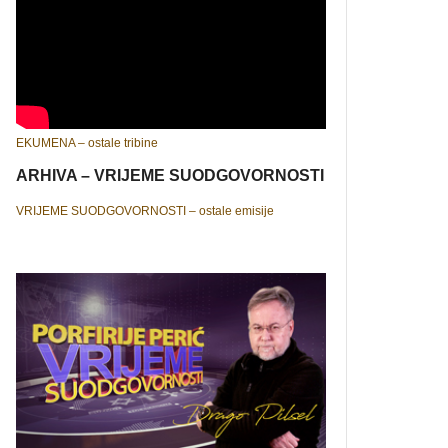
EKUMENA – ostale tribine
ARHIVA – VRIJEME SUODGOVORNOSTI
VRIJEME SUODGOVORNOSTI – ostale emisije