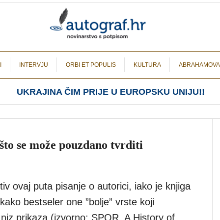
I
INTERVJU
ORBI ET POPULIS
KULTURA
ABRAHAMOVA
UKRAJINA ČIM PRIJE U EUROPSKU UNIJU!!
što se može pouzdano tvrditi
iv ovaj puta pisanje o autorici, iako je knjiga
kako bestseler one ”bolje” vrste koji
niz prikaza (izvorno: SPQR, A History of