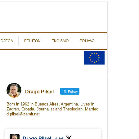
autograf.hr
novinarstvo s potpisom
 DJECA
FELJTON
TKO SMO
PRIJAVA
Drago Pilsel
Follow
Born in 1962 in Buenos Aires, Argentina. Lives in
Zagreb, Croatia. Journalist and Theologian. Married.
d.pilsel@zamir.net
Drago Pilsel