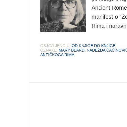
Ancient Rome).
manifest o ”Že
Rima i naravn
OBJAVLJENO U:
OD KNJIGE DO KNJIGE
OZNAKE:
MARY BEARD
,
NADEŽDA ČAČINOVI
ANTIČKOGA RIMA