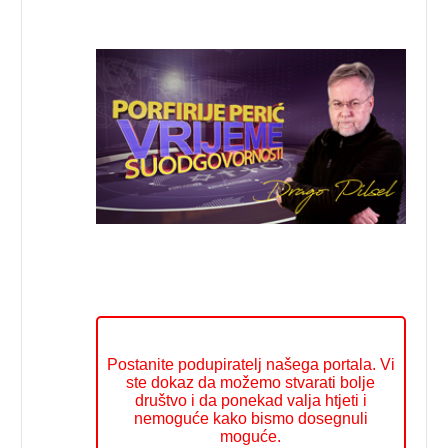
Postanite podupiratelj našega portala. Vi
ste dokaz da možemo stvarati bolje
društvo i da ponekad valja htjeti i
nemoguće kako bismo dosegnuli
moguće.