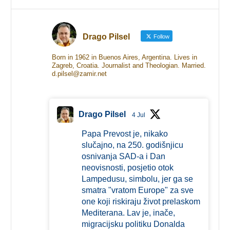
Drago Pilsel
Follow
Born in 1962 in Buenos Aires, Argentina. Lives in
Zagreb, Croatia. Journalist and Theologian. Married.
d.pilsel@zamir.net
Drago Pilsel
4 Jul
Papa Prevost je, nikako
slučajno, na 250. godišnjicu
osnivanja SAD-a i Dan
neovisnosti, posjetio otok
Lampedusu, simbolu, jer ga se
smatra "vratom Europe" za sve
one koji riskiraju život prelaskom
Mediterana. Lav je, inače,
migracijsku politiku Donalda