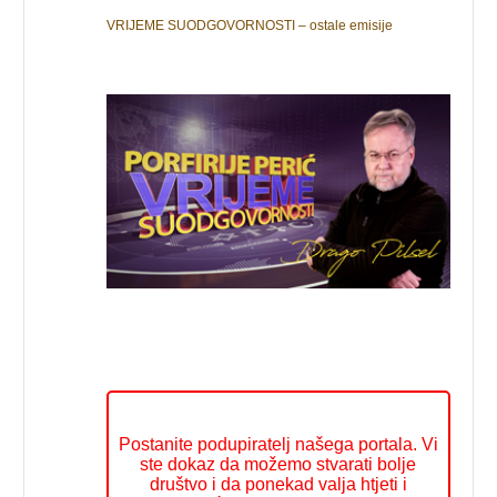
VRIJEME SUODGOVORNOSTI – ostale emisije
Postanite podupiratelj našega portala. Vi
ste dokaz da možemo stvarati bolje
društvo i da ponekad valja htjeti i