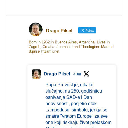
Drago Pilsel
Follow
Born in 1962 in Buenos Aires, Argentina. Lives in
Zagreb, Croatia. Journalist and Theologian. Married.
d.pilsel@zamir.net
Drago Pilsel
4 Jul
Papa Prevost je, nikako
slučajno, na 250. godišnjicu
osnivanja SAD-a i Dan
neovisnosti, posjetio otok
Lampedusu, simbolu, jer ga se
smatra "vratom Europe" za sve
one koji riskiraju život prelaskom