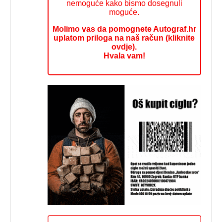
nemoguće kako bismo dosegnuli
moguće.
Molimo vas da pomognete Autograf.hr
uplatom priloga na naš račun (kliknite
ovdje).
Hvala vam!