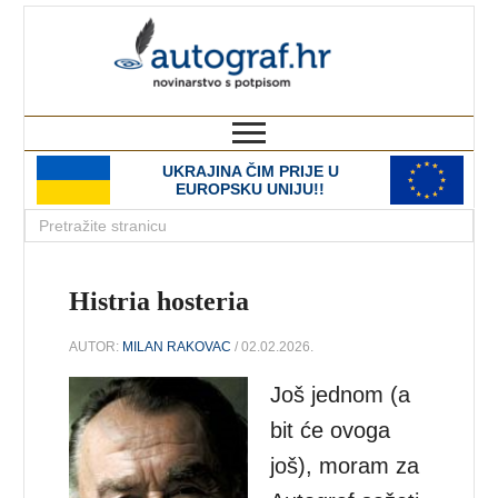
autograf.hr
novinarstvo s potpisom
UKRAJINA ČIM PRIJE U
EUROPSKU UNIJU!!
Histria hosteria
AUTOR:
MILAN RAKOVAC
/ 02.02.2026.
Još jednom (a
bit će ovoga
još), moram za