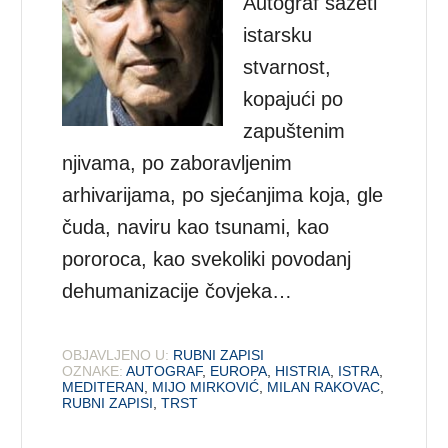
Autograf sažeti
istarsku
stvarnost,
kopajući po
zapuštenim
njivama, po zaboravljenim
arhivarijama, po sjećanjima koja, gle
čuda, naviru kao tsunami, kao
pororoca, kao svekoliki povodanj
dehumanizacije čovjeka…
OBJAVLJENO U:
RUBNI ZAPISI
OZNAKE:
AUTOGRAF
,
EUROPA
,
HISTRIA
,
ISTRA
,
MEDITERAN
,
MIJO MIRKOVIĆ
,
MILAN RAKOVAC
,
RUBNI ZAPISI
,
TRST