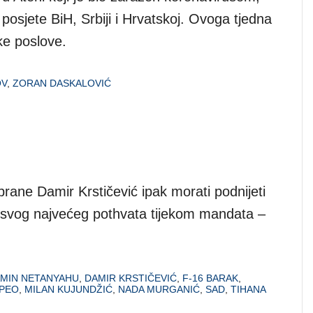
posjete BiH, Srbiji i Hrvatskoj. Ovoga tjedna
ke poslove.
OV
,
ZORAN DASKALOVIĆ
brane Damir Krstičević ipak morati podnijeti
 svog najvećeg pothvata tijekom mandata –
.
MIN NETANYAHU
,
DAMIR KRSTIČEVIĆ
,
F-16 BARAK
,
PEO
,
MILAN KUJUNDŽIĆ
,
NADA MURGANIĆ
,
SAD
,
TIHANA