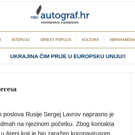
I
INTERVJU
ORBI ET POPULIS
KULTURA
ABRAHAMOVA
UKRAJINA ČIM PRIJE U EUROPSKU UNIJU!!
teresa
h poslova Rusije Sergej Lavrov naprasno je
 odmah na njezinom početku. Zbog kontakta
 Ateni koji je bio zaražen koronavirusom,