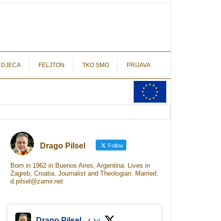
autograf.hr
novinarstvo s potpisom
 DJECA
FELJTON
TKO SMO
PRIJAVA
Drago Pilsel
Follow
Born in 1962 in Buenos Aires, Argentina. Lives in
Zagreb, Croatia. Journalist and Theologian. Married.
d.pilsel@zamir.net
Drago Pilsel