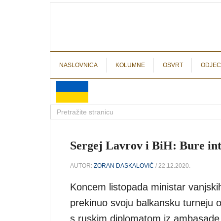
NASLOVNICA
KOLUMNE
OSVRT
ODJEC
Sergej Lavrov i BiH: Bure in
AUTOR:
ZORAN DASKALOVIĆ
/ 22.12.2020.
Koncem listopada ministar vanjski
prekinuo svoju balkansku turneju
s ruskim diplomatom iz ambasade u