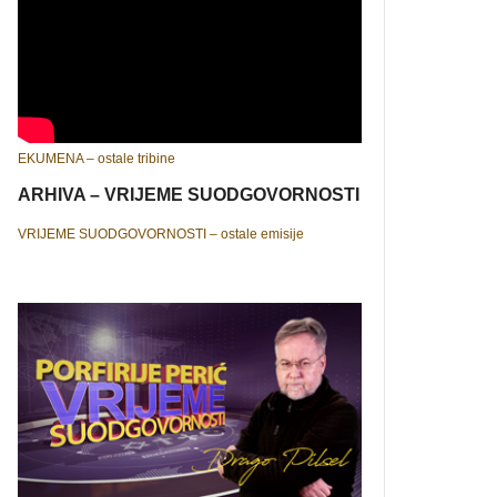
EKUMENA – ostale tribine
ARHIVA – VRIJEME SUODGOVORNOSTI
VRIJEME SUODGOVORNOSTI – ostale emisije