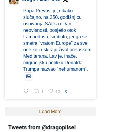
4 Jul
Papa Prevost je, nikako
slučajno, na 250. godišnjicu
osnivanja SAD-a i Dan
neovisnosti, posjetio otok
Lampedusu, simbolu, jer ga se
smatra "vratom Europe" za sve
one koji riskiraju život prelaskom
Mediterana. Lav je, inače,
migracijsku politiku Donalda
Trumpa nazvao "nehumanom".
1
10
X
Load More