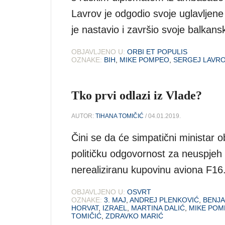
Lavrov je odgodio svoje uglavljene 
je nastavio i završio svoje balkans
OBJAVLJENO U:
ORBI ET POPULIS
OZNAKE:
BIH
,
MIKE POMPEO
,
SERGEJ LAVR
Tko prvi odlazi iz Vlade?
AUTOR:
TIHANA TOMIČIĆ
/ 04.01.2019.
Čini se da će simpatični ministar o
političku odgovornost za neuspjeh
nerealiziranu kupovinu aviona F16
OBJAVLJENO U:
OSVRT
OZNAKE:
3. MAJ
,
ANDREJ PLENKOVIĆ
,
BENJA
HORVAT
,
IZRAEL
,
MARTINA DALIĆ
,
MIKE POM
TOMIČIĆ
,
ZDRAVKO MARIĆ