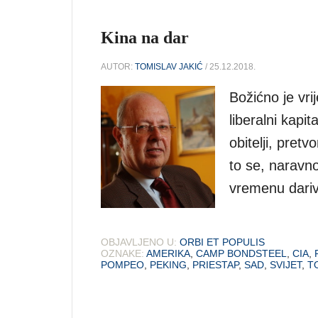
Kina na dar
AUTOR:
TOMISLAV JAKIĆ
/ 25.12.2018.
Božićno je vri
liberalni kapit
obitelji, pret
to se, naravno
vremenu dariv
OBJAVLJENO U:
ORBI ET POPULIS
OZNAKE:
AMERIKA
,
CAMP BONDSTEEL
,
CIA
,
POMPEO
,
PEKING
,
PRIESTAP
,
SAD
,
SVIJET
,
T