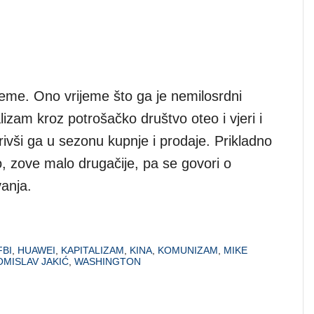
jeme. Ono vrijeme što ga je nemilosrdni
alizam kroz potrošačko društvo oteo i vjeri i
vorivši ga u sezonu kupnje i prodaje. Prikladno
, zove malo drugačije, pa se govori o
anja.
FBI
,
HUAWEI
,
KAPITALIZAM
,
KINA
,
KOMUNIZAM
,
MIKE
OMISLAV JAKIĆ
,
WASHINGTON