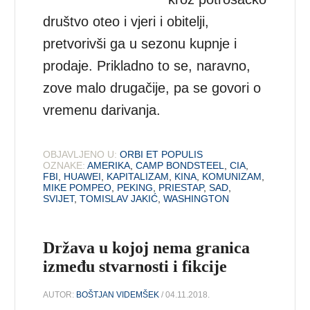
društvo oteo i vjeri i obitelji,
pretvorivši ga u sezonu kupnje i
prodaje. Prikladno to se, naravno,
zove malo drugačije, pa se govori o
vremenu darivanja.
OBJAVLJENO U:
ORBI ET POPULIS
OZNAKE:
AMERIKA
,
CAMP BONDSTEEL
,
CIA
,
FBI
,
HUAWEI
,
KAPITALIZAM
,
KINA
,
KOMUNIZAM
,
MIKE POMPEO
,
PEKING
,
PRIESTAP
,
SAD
,
SVIJET
,
TOMISLAV JAKIĆ
,
WASHINGTON
Država u kojoj nema granica
između stvarnosti i fikcije
AUTOR:
BOŠTJAN VIDEMŠEK
/ 04.11.2018.