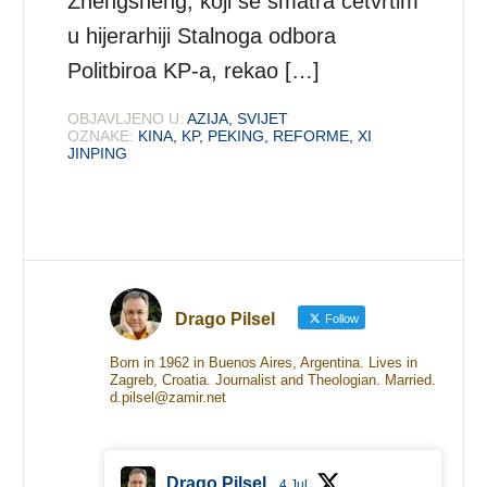
Zhengsheng, koji se smatra četvrtim
u hijerarhiji Stalnoga odbora
Politbiroa KP-a, rekao […]
OBJAVLJENO U:
AZIJA
,
SVIJET
OZNAKE:
KINA
,
KP
,
PEKING
,
REFORME
,
XI
JINPING
Drago Pilsel
Follow
Born in 1962 in Buenos Aires, Argentina. Lives in
Zagreb, Croatia. Journalist and Theologian. Married.
d.pilsel@zamir.net
Drago Pilsel
4 Jul