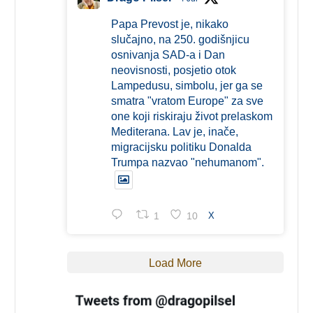
Papa Prevost je, nikako
slučajno, na 250. godišnjicu
osnivanja SAD-a i Dan
neovisnosti, posjetio otok
Lampedusu, simbolu, jer ga se
smatra "vratom Europe" za sve
one koji riskiraju život prelaskom
Mediterana. Lav je, inače,
migracijsku politiku Donalda
Trumpa nazvao "nehumanom".
1
10
X
Load More