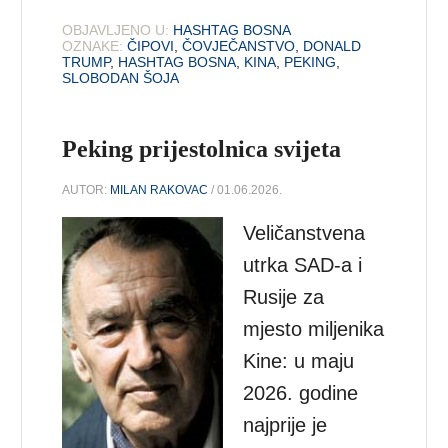
OBJAVLJENO U:
HASHTAG BOSNA
OZNAKE:
ČIPOVI
,
ČOVJEČANSTVO
,
DONALD
TRUMP
,
HASHTAG BOSNA
,
KINA
,
PEKING
,
SLOBODAN ŠOJA
Peking prijestolnica svijeta
AUTOR:
MILAN RAKOVAC
/ 01.06.2026.
Veličanstvena
utrka SAD-a i
Rusije za
mjesto miljenika
Kine: u maju
2026. godine
najprije je