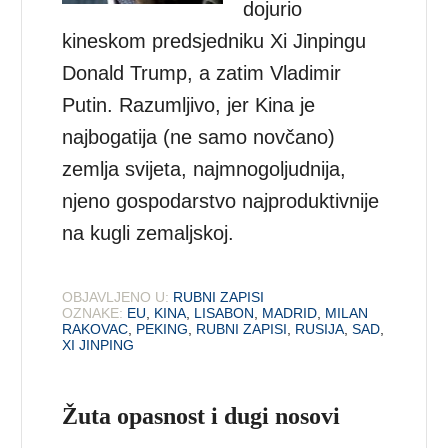
dojurio
kineskom predsjedniku Xi Jinpingu
Donald Trump, a zatim Vladimir
Putin. Razumljivo, jer Kina je
najbogatija (ne samo novčano)
zemlja svijeta, najmnogoljudnija,
njeno gospodarstvo najproduktivnije
na kugli zemaljskoj.
OBJAVLJENO U:
RUBNI ZAPISI
OZNAKE:
EU
,
KINA
,
LISABON
,
MADRID
,
MILAN
RAKOVAC
,
PEKING
,
RUBNI ZAPISI
,
RUSIJA
,
SAD
,
XI JINPING
Žuta opasnost i dugi nosovi