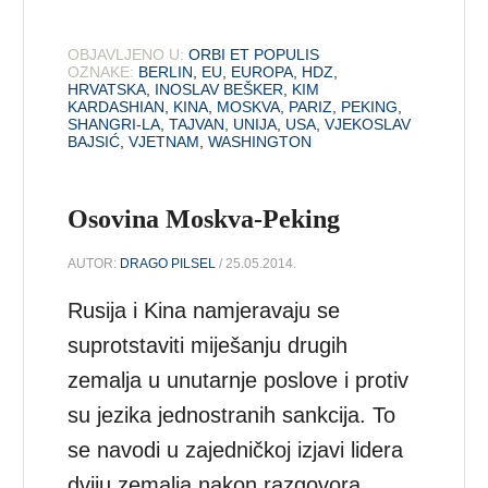
OBJAVLJENO U:
ORBI ET POPULIS
OZNAKE:
BERLIN
,
EU
,
EUROPA
,
HDZ
,
HRVATSKA
,
INOSLAV BEŠKER
,
KIM
KARDASHIAN
,
KINA
,
MOSKVA
,
PARIZ
,
PEKING
,
SHANGRI-LA
,
TAJVAN
,
UNIJA
,
USA
,
VJEKOSLAV
BAJSIĆ
,
VJETNAM
,
WASHINGTON
Osovina Moskva-Peking
AUTOR:
DRAGO PILSEL
/ 25.05.2014.
Rusija i Kina namjeravaju se
suprotstaviti miješanju drugih
zemalja u unutarnje poslove i protiv
su jezika jednostranih sankcija. To
se navodi u zajedničkoj izjavi lidera
dviju zemalja nakon razgovora