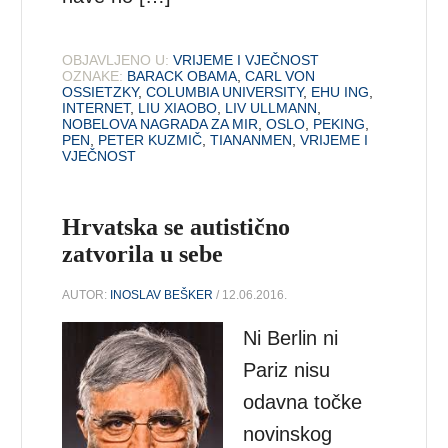
OBJAVLJENO U:
VRIJEME I VJEČNOST
OZNAKE:
BARACK OBAMA
,
CARL VON
OSSIETZKY
,
COLUMBIA UNIVERSITY
,
EHU ING
,
INTERNET
,
LIU XIAOBO
,
LIV ULLMANN
,
NOBELOVA NAGRADA ZA MIR
,
OSLO
,
PEKING
,
PEN
,
PETER KUZMIČ
,
TIANANMEN
,
VRIJEME I
VJEČNOST
Hrvatska se autistično
zatvorila u sebe
AUTOR:
INOSLAV BEŠKER
/ 12.06.2016.
Ni Berlin ni
Pariz nisu
odavna točke
novinskog