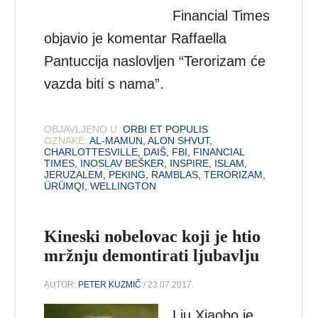
Financial Times
objavio je komentar Raffaella
Pantuccija naslovljen “Terorizam će
vazda biti s nama”.
OBJAVLJENO U:
ORBI ET POPULIS
OZNAKE:
AL-MAMUN
,
ALON SHVUT
,
CHARLOTTESVILLE
,
DAIŠ
,
FBI
,
FINANCIAL
TIMES
,
INOSLAV BEŠKER
,
INSPIRE
,
ISLAM
,
JERUZALEM
,
PEKING
,
RAMBLAS
,
TERORIZAM
,
ÜRÜMQI
,
WELLINGTON
Kineski nobelovac koji je htio
mržnju demontirati ljubavlju
AUTOR:
PETER KUZMIČ
/ 23.07.2017.
Liu Xiaobo je