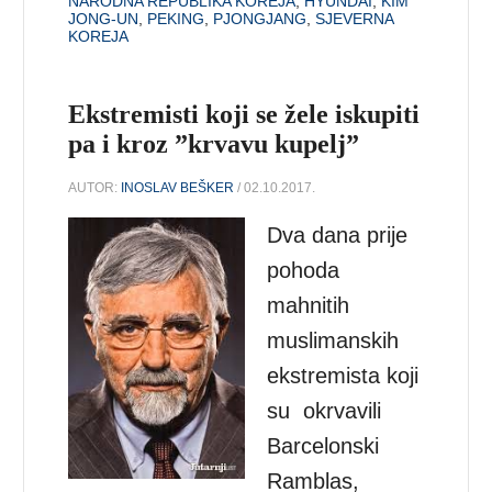
NARODNA REPUBLIKA KOREJA
,
HYUNDAI
,
KIM
JONG-UN
,
PEKING
,
PJONGJANG
,
SJEVERNA
KOREJA
Ekstremisti koji se žele iskupiti
pa i kroz ”krvavu kupelj”
AUTOR:
INOSLAV BEŠKER
/ 02.10.2017.
Dva dana prije
pohoda
mahnitih
muslimanskih
ekstremista koji
su okrvavili
Barcelonski
Ramblas,