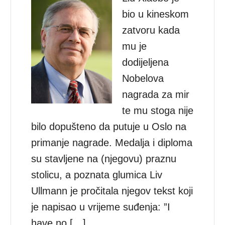
bio u kineskom
zatvoru kada
mu je
dodijeljena
Nobelova
nagrada za mir
te mu stoga nije
bilo dopušteno da putuje u Oslo na
primanje nagrade. Medalja i diploma
su stavljene na (njegovu) praznu
stolicu, a poznata glumica Liv
Ullmann je pročitala njegov tekst koji
je napisao u vrijeme suđenja: ”I
have no […]