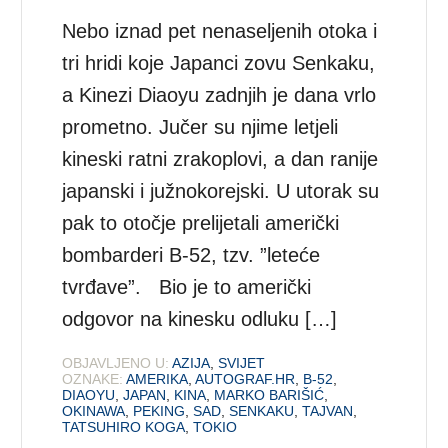
Nebo iznad pet nenaseljenih otoka i
tri hridi koje Japanci zovu Senkaku,
a Kinezi Diaoyu zadnjih je dana vrlo
prometno. Jučer su njime letjeli
kineski ratni zrakoplovi, a dan ranije
japanski i južnokorejski. U utorak su
pak to otočje prelijetali američki
bombarderi B-52, tzv. ”leteće
tvrđave”. Bio je to američki
odgovor na kinesku odluku […]
OBJAVLJENO U:
AZIJA
,
SVIJET
OZNAKE:
AMERIKA
,
AUTOGRAF.HR
,
B-52
,
DIAOYU
,
JAPAN
,
KINA
,
MARKO BARIŠIĆ
,
OKINAWA
,
PEKING
,
SAD
,
SENKAKU
,
TAJVAN
,
TATSUHIRO KOGA
,
TOKIO