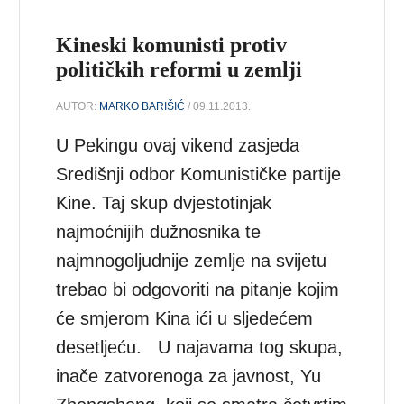
Kineski komunisti protiv
političkih reformi u zemlji
AUTOR:
MARKO BARIŠIĆ
/ 09.11.2013.
U Pekingu ovaj vikend zasjeda
Središnji odbor Komunističke partije
Kine. Taj skup dvjestotinjak
najmoćnijih dužnosnika te
najmnogoljudnije zemlje na svijetu
trebao bi odgovoriti na pitanje kojim
će smjerom Kina ići u sljedećem
desetljeću. U najavama tog skupa,
inače zatvorenoga za javnost, Yu