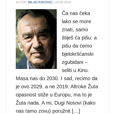
AUTOR:
MILAN RAKOVAC
/ 28.09.2019.
Ča nas čeka
lako se more
znati, samo
štiješ ča pišu: a
pišu da ćemo
bjelokršćanski
zgubidani –
seliti u Kinu.
Masa nas do 2030. I sad, recimo da
je ovo 2029. a ne 2019. Altroke Žuta
opasnost stiže u Europu, ma to je
Žuta nada. A mi, Dugi Nosovi (kako
nas tamo zovu) poružnit […]