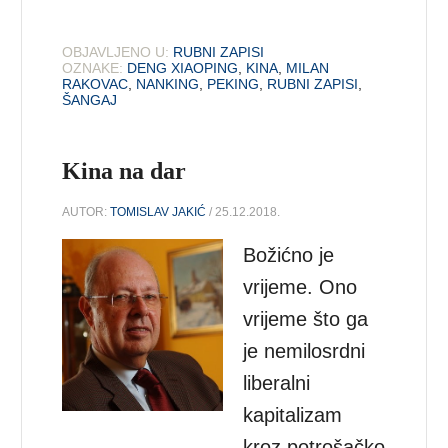
OBJAVLJENO U:
RUBNI ZAPISI
OZNAKE:
DENG XIAOPING
,
KINA
,
MILAN
RAKOVAC
,
NANKING
,
PEKING
,
RUBNI ZAPISI
,
ŠANGAJ
Kina na dar
AUTOR:
TOMISLAV JAKIĆ
/ 25.12.2018.
Božićno je
vrijeme. Ono
vrijeme što ga
je nemilosrdni
liberalni
kapitalizam
kroz potrošačko