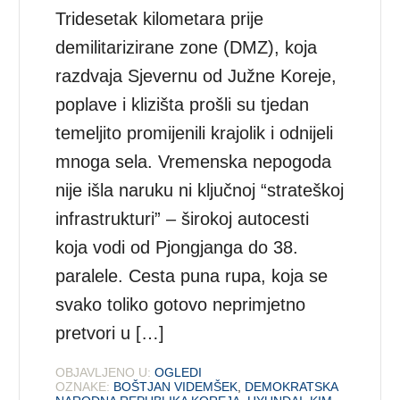
Tridesetak kilometara prije
demilitarizirane zone (DMZ), koja
razdvaja Sjevernu od Južne Koreje,
poplave i klizišta prošli su tjedan
temeljito promijenili krajolik i odnijeli
mnoga sela. Vremenska nepogoda
nije išla naruku ni ključnoj “strateškoj
infrastrukturi” – širokoj autocesti
koja vodi od Pjongjanga do 38.
paralele. Cesta puna rupa, koja se
svako toliko gotovo neprimjetno
pretvori u […]
OBJAVLJENO U:
OGLEDI
OZNAKE:
BOŠTJAN VIDEMŠEK
,
DEMOKRATSKA