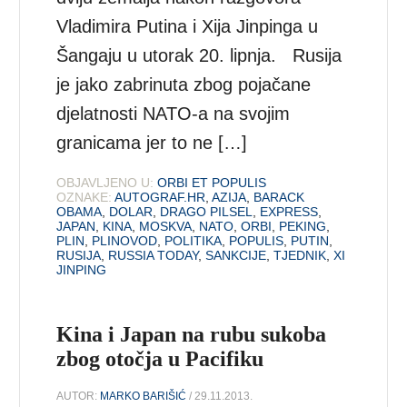
Vladimira Putina i Xija Jinpinga u
Šangaju u utorak 20. lipnja. Rusija
je jako zabrinuta zbog pojačane
djelatnosti NATO-a na svojim
granicama jer to ne […]
OBJAVLJENO U:
ORBI ET POPULIS
OZNAKE:
AUTOGRAF.HR
,
AZIJA
,
BARACK
OBAMA
,
DOLAR
,
DRAGO PILSEL
,
EXPRESS
,
JAPAN
,
KINA
,
MOSKVA
,
NATO
,
ORBI
,
PEKING
,
PLIN
,
PLINOVOD
,
POLITIKA
,
POPULIS
,
PUTIN
,
RUSIJA
,
RUSSIA TODAY
,
SANKCIJE
,
TJEDNIK
,
XI
JINPING
Kina i Japan na rubu sukoba
zbog otočja u Pacifiku
AUTOR:
MARKO BARIŠIĆ
/ 29.11.2013.