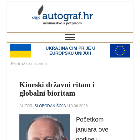
autograf.hr
novinarstvo s potpisom
UKRAJINA ČIM PRIJE U
EUROPSKU UNIJU!!
Kineski državni ritam i
globalni bioritam
AUTOR:
SLOBODAN ŠOJA
/ 19.06.2026.
Početkom
januara ove
godine u