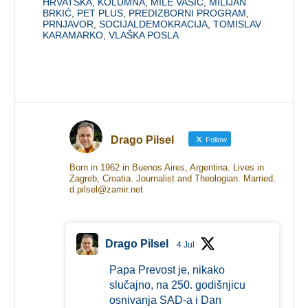
HRVATSKA
,
KOLUMNA
,
MILE VASIĆ
,
MILIJAN
BRKIĆ
,
PET PLUS
,
PREDIZBORNI PROGRAM
,
PRNJAVOR
,
SOCIJALDEMOKRACIJA
,
TOMISLAV
KARAMARKO
,
VLAŠKA POSLA
Drago Pilsel
Follow
Born in 1962 in Buenos Aires, Argentina. Lives in
Zagreb, Croatia. Journalist and Theologian. Married.
d.pilsel@zamir.net
Drago Pilsel
4 Jul
Papa Prevost je, nikako
slučajno, na 250. godišnjicu
osnivanja SAD-a i Dan