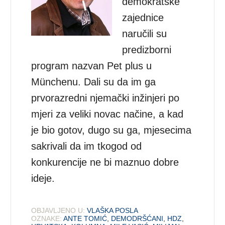
demokratske
zajednice
naručili su
predizborni
program nazvan Pet plus u
Münchenu. Dali su da im ga
prvorazredni njemački inžinjeri po
mjeri za veliki novac načine, a kad
je bio gotov, dugo su ga, mjesecima
sakrivali da im tkogod od
konkurencije ne bi maznuo dobre
ideje.
OBJAVLJENO U:
VLAŠKA POSLA
OZNAKE:
ANTE TOMIĆ
,
DEMODRŠĆANI
,
HDZ
,