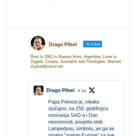
Drago Pilsel
Follow
Born in 1962 in Buenos Aires, Argentina. Lives in
Zagreb, Croatia. Journalist and Theologian. Married.
d.pilsel@zamir.net
Drago Pilsel
4 Jul
Papa Prevost je, nikako
slučajno, na 250. godišnjicu
osnivanja SAD-a i Dan
neovisnosti, posjetio otok
Lampedusu, simbolu, jer ga se
smatra "vratom Europe" za sve