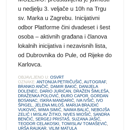
u nedjelju 3. veljače u 10h na Trgu
sv. Marka u Zagrebu. Inicijativni
odbor Platforme čini dvadeset i šest
osoba – aktivnih građana i članova
lokalnih inicijativa i nezavisnih lista,
od Dubrovnika do Pule, od Rijeke do
Karlovca.
OBJAVLJENO U:
OSVRT
OZNAKE:
ANTONIJA PETRIČUŠIĆ
,
AUTOGRAF
,
BRANKO ANČIĆ
,
DAMIR BAKIĆ
,
DANIJELA
DOLENEC
,
DARIO JURIĆAN
,
DRAŽEN ŠIMLEŠA
,
DRAŽENKA POLOVIĆ
,
ĐURO CAPOR
,
GORDAN
BOSANAC
,
ISKRA MANDARIĆ
,
IVA IVŠIĆ
,
IVO
ŠPIGEL
,
JELENA MILOŠ
,
MARIJA BRAJDIĆ
VUKOVIĆ
,
MIMA SIMIĆ
,
NAIMA BALIĆ
,
NEBOJŠA
ZELIĆ I MISLAV ŽITKO
,
NIVES MIOŠIĆ
,
SANDRA
BENČIĆ
,
SERGEJ PRISTAŠ
,
SUZANA JAŠIĆ
,
TEODOR CELAKOSKI
,
TOMISLAV TOMAŠEVIĆ
,
URŠA RAUKAR
,
VILIM MATULA