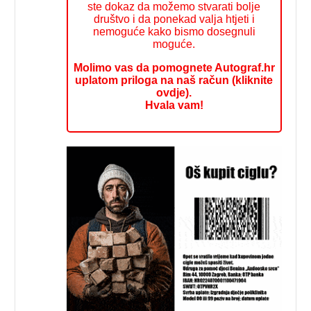
ste dokaz da možemo stvarati bolje
društvo i da ponekad valja htjeti i
nemoguće kako bismo dosegnuli
moguće.
Molimo vas da pomognete Autograf.hr
uplatom priloga na naš račun (kliknite
ovdje).
Hvala vam!