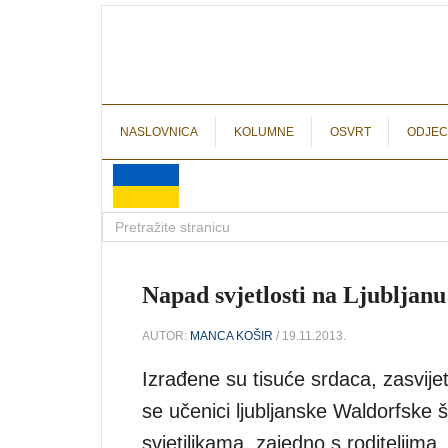
NASLOVNICA
KOLUMNE
OSVRT
ODJEC
Napad svjetlosti na Ljubljanu
AUTOR:
MANCA KOŠIR
/ 19.11.2013.
Izrađene su tisuće srdaca, zasvijet
se učenici ljubljanske Waldorfske 
svjetiljkama, zajedno s roditeljim