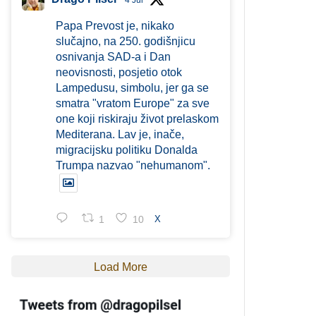
4 Jul
Papa Prevost je, nikako
slučajno, na 250. godišnjicu
osnivanja SAD-a i Dan
neovisnosti, posjetio otok
Lampedusu, simbolu, jer ga se
smatra "vratom Europe" za sve
one koji riskiraju život prelaskom
Mediterana. Lav je, inače,
migracijsku politiku Donalda
Trumpa nazvao "nehumanom".
1
10
X
Load More