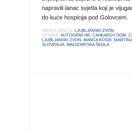
napravili lanac svjetla koji je viju
do kuće hospicija pod Golovcem. 
OBJAVLJENO U:
LJUBLJANSKI ZVON
OZNAKE:
AUTOGRAF.HR
,
CANKAROV DOM
,
C
LJUBLJANSKI ZVON
,
MANCA KOŠIR
,
MARTIN
SLOVENIJA
,
WALDORFSKA ŠKOLA