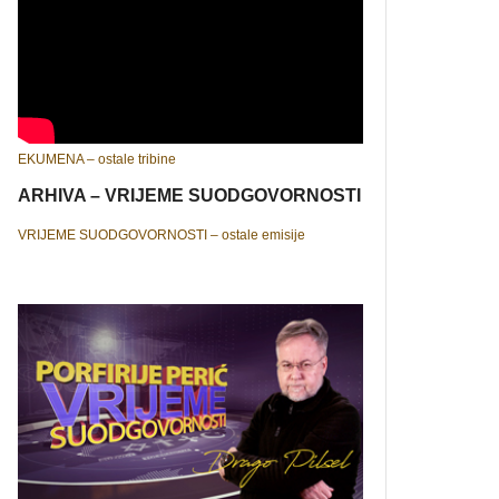
EKUMENA – ostale tribine
ARHIVA – VRIJEME SUODGOVORNOSTI
VRIJEME SUODGOVORNOSTI – ostale emisije