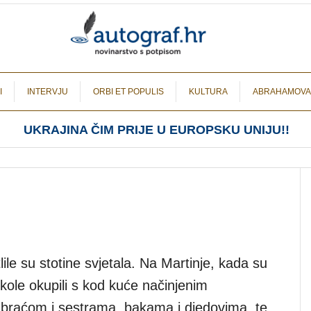
I
INTERVJU
ORBI ET POPULIS
KULTURA
ABRAHAMOVA
UKRAJINA ČIM PRIJE U EUROPSKU UNIJU!!
lile su stotine svjetala. Na Martinje, kada su
škole okupili s kod kuće načinjenim
a, braćom i sestrama, bakama i djedovima, te