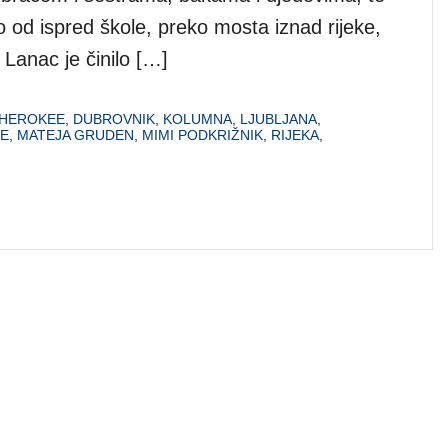
gao od ispred škole, preko mosta iznad rijeke,
Lanac je činilo […]
HEROKEE
,
DUBROVNIK
,
KOLUMNA
,
LJUBLJANA
,
JE
,
MATEJA GRUDEN
,
MIMI PODKRIŽNIK
,
RIJEKA
,