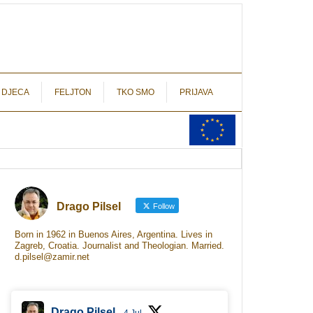
autograf.hr
novinarstvo s potpisom
 DJECA
FELJTON
TKO SMO
PRIJAVA
Drago Pilsel
Follow
Born in 1962 in Buenos Aires, Argentina. Lives in
Zagreb, Croatia. Journalist and Theologian. Married.
d.pilsel@zamir.net
Drago Pilsel