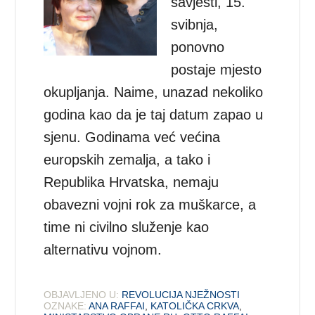
savjesti, 15.
svibnja,
ponovno
postaje mjesto
okupljanja. Naime, unazad nekoliko
godina kao da je taj datum zapao u
sjenu. Godinama već većina
europskih zemalja, a tako i
Republika Hrvatska, nemaju
obavezni vojni rok za muškarce, a
time ni civilno služenje kao
alternativu vojnom.
OBJAVLJENO U:
REVOLUCIJA NJEŽNOSTI
OZNAKE:
ANA RAFFAI
,
KATOLIČKA CRKVA
,