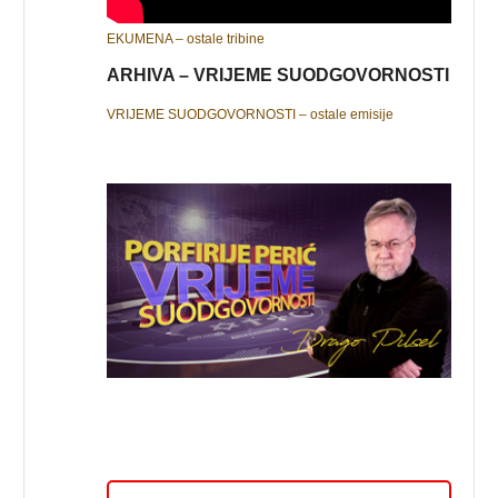
EKUMENA – ostale tribine
ARHIVA – VRIJEME SUODGOVORNOSTI
VRIJEME SUODGOVORNOSTI – ostale emisije