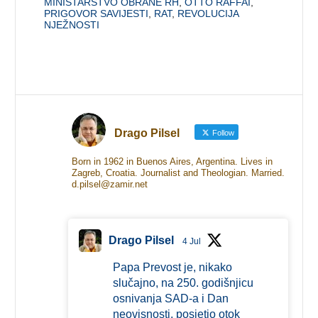
MINISTARSTVO OBRANE RH
,
OTTO RAFFAI
,
PRIGOVOR SAVIJESTI
,
RAT
,
REVOLUCIJA
NJEŽNOSTI
Drago Pilsel
Follow
Born in 1962 in Buenos Aires, Argentina. Lives in
Zagreb, Croatia. Journalist and Theologian. Married.
d.pilsel@zamir.net
Drago Pilsel
4 Jul
Papa Prevost je, nikako
slučajno, na 250. godišnjicu
osnivanja SAD-a i Dan
neovisnosti, posjetio otok