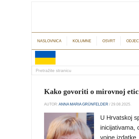
NASLOVNICA
KOLUMNE
OSVRT
ODJEC
Kako govoriti o mirovnoj et
AUTOR:
ANNA MARIA GRÜNFELDER
/ 29.08.2025.
U Hrvatskoj s
inicijativama,
vojne izdatke…