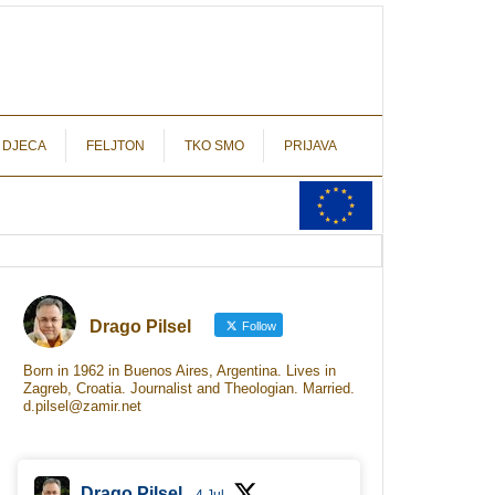
autograf.hr
novinarstvo s potpisom
 DJECA
FELJTON
TKO SMO
PRIJAVA
Drago Pilsel
Follow
Born in 1962 in Buenos Aires, Argentina. Lives in
Zagreb, Croatia. Journalist and Theologian. Married.
d.pilsel@zamir.net
Drago Pilsel