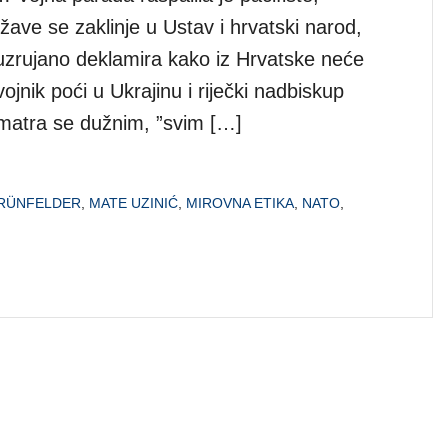
žave se zaklinje u Ustav i hrvatski narod,
zrujano deklamira kako iz Hrvatske neće
vojnik poći u Ukrajinu i riječki nadbiskup
matra se dužnim, ”svim […]
GRÜNFELDER
,
MATE UZINIĆ
,
MIROVNA ETIKA
,
NATO
,