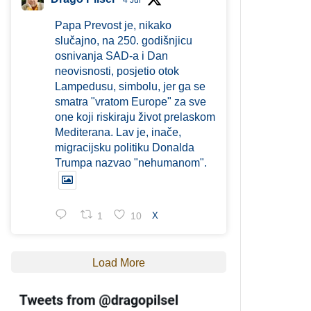
4 Jul
Papa Prevost je, nikako
slučajno, na 250. godišnjicu
osnivanja SAD-a i Dan
neovisnosti, posjetio otok
Lampedusu, simbolu, jer ga se
smatra "vratom Europe" za sve
one koji riskiraju život prelaskom
Mediterana. Lav je, inače,
migracijsku politiku Donalda
Trumpa nazvao "nehumanom".
1
10
X
Load More