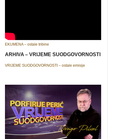
EKUMENA – ostale tribine
ARHIVA – VRIJEME SUODGOVORNOSTI
VRIJEME SUODGOVORNOSTI – ostale emisije