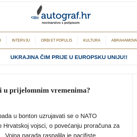
I
INTERVJU
ORBI ET POPULIS
KULTURA
ABRAHAMOVA
UKRAJINA ČIM PRIJE U EUROPSKU UNIJU!!
ici u prijelomnim vremenima?
pada u bonton uzrujavati se o NATO
 o Hrvatskoj vojsci, o povećanju proračuna za
 Vojna parada raspalila je pacifiste,