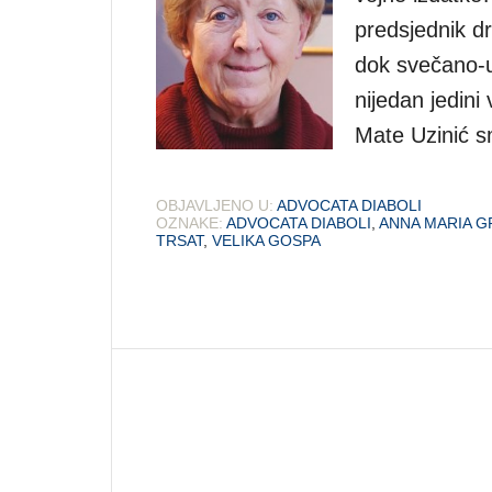
predsjednik dr
dok svečano-u
nijedan jedini 
Mate Uzinić s
OBJAVLJENO U:
ADVOCATA DIABOLI
OZNAKE:
ADVOCATA DIABOLI
,
ANNA MARIA 
TRSAT
,
VELIKA GOSPA