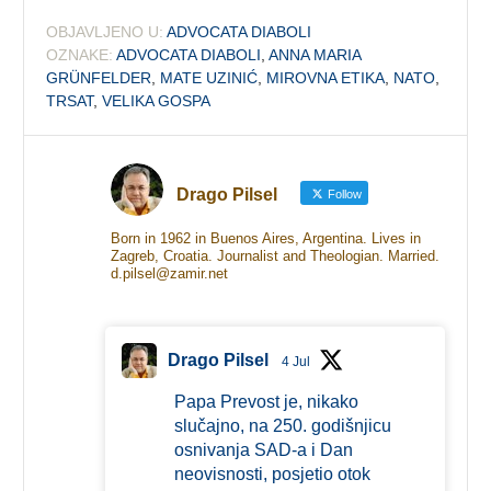
OBJAVLJENO U:
ADVOCATA DIABOLI
OZNAKE:
ADVOCATA DIABOLI
,
ANNA MARIA
GRÜNFELDER
,
MATE UZINIĆ
,
MIROVNA ETIKA
,
NATO
,
TRSAT
,
VELIKA GOSPA
Drago Pilsel
Follow
Born in 1962 in Buenos Aires, Argentina. Lives in
Zagreb, Croatia. Journalist and Theologian. Married.
d.pilsel@zamir.net
Drago Pilsel
4 Jul
Papa Prevost je, nikako
slučajno, na 250. godišnjicu
osnivanja SAD-a i Dan
neovisnosti, posjetio otok