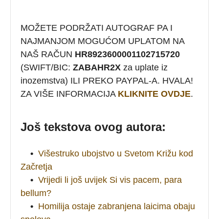
MOŽETE PODRŽATI AUTOGRAF PA I
NAJMANJOM MOGUĆOM UPLATOM NA
NAŠ RAČUN
HR8923600001102715720
(SWIFT/BIC:
ZABAHR2X
za uplate iz
inozemstva) ILI PREKO PAYPAL-A. HVALA!
ZA VIŠE INFORMACIJA
KLIKNITE OVDJE
.
Još tekstova ovog autora:
•
Višestruko ubojstvo u Svetom Križu kod
Začretja
•
Vrijedi li još uvijek Si vis pacem, para
bellum?
•
Homilija ostaje zabranjena laicima obaju