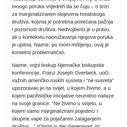
mnogo poruka vrijednih da se čuju – o brizi
za marginaliziranim slojevima hrvatskoga
društva, kojima je potrebna povećana pažnja
i pozornost društva. Nedvojbeno je u pravu,
ali u kontekstu naoružavanja njegova poruka
je upitna. Naime, po mom mišljenju, ovaj je
kontekst problematičan.
Naime, vojni biskup Njemačke biskupske
konferencije, Franz Joseph Overbeck, uoči
važnih američko-ruskih susreta i ”ne-susreta”
upozoravao je na svijet, u kojem živimo, a u
kojem pacifističke inicijative neumitno nailaze
na svoje granice: ”Ne živimo u svijetu, u
kojem samo marginalizirani pojedinci i
skupine vape za pojačanim zalaganjem
društva…” (Christ in der Gegenwart, br.