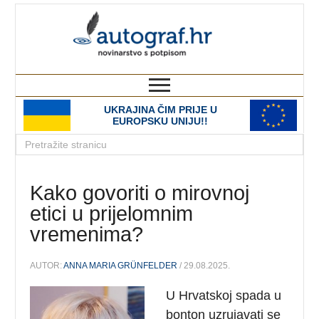
autograf.hr
novinarstvo s potpisom
UKRAJINA ČIM PRIJE U
EUROPSKU UNIJU!!
Kako govoriti o mirovnoj
etici u prijelomnim
vremenima?
AUTOR:
ANNA MARIA GRÜNFELDER
/ 29.08.2025.
U Hrvatskoj spada u
bonton uzrujavati se