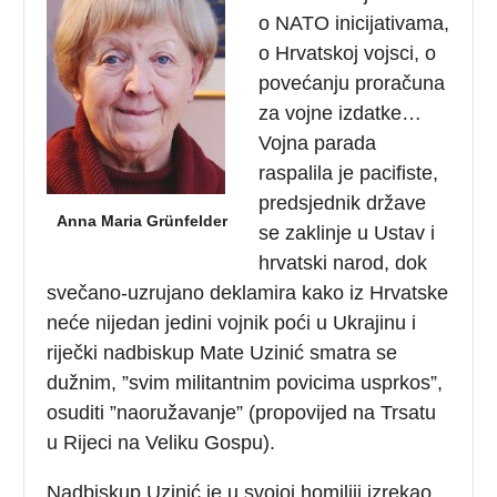
o NATO inicijativama,
o Hrvatskoj vojsci, o
povećanju proračuna
za vojne izdatke…
Vojna parada
raspalila je pacifiste,
predsjednik države
Anna Maria Grünfelder
se zaklinje u Ustav i
hrvatski narod, dok
svečano-uzrujano deklamira kako iz Hrvatske
neće nijedan jedini vojnik poći u Ukrajinu i
riječki nadbiskup Mate Uzinić smatra se
dužnim, ”svim militantnim povicima usprkos”,
osuditi ”naoružavanje” (propovijed na Trsatu
u Rijeci na Veliku Gospu).
Nadbiskup Uzinić je u svojoj homiliji izrekao