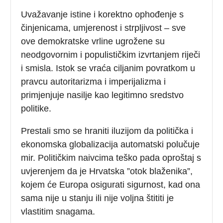
Uvažavanje istine i korektno ophođenje s
činjenicama, umjerenost i strpljivost – sve
ove demokratske vrline ugrožene su
neodgovornim i populističkim izvrtanjem riječi
i smisla. Istok se vraća ciljanim povratkom u
pravcu autoritarizma i imperijalizma i
primjenjuje nasilje kao legitimno sredstvo
politike.
Prestali smo se hraniti iluzijom da politička i
ekonomska globalizacija automatski polučuje
mir. Političkim naivcima teško pada oproštaj s
uvjerenjem da je Hrvatska ”otok blaženika”,
kojem će Europa osigurati sigurnost, kad ona
sama nije u stanju ili nije voljna štititi je
vlastitim snagama.