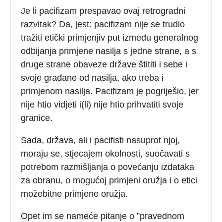
Je li pacifizam prespavao ovaj retrogradni
razvitak? Da, jest: pacifizam nije se trudio
tražiti etički primjenjiv put između generalnog
odbijanja primjene nasilja s jedne strane, a s
druge strane obaveze države štititi i sebe i
svoje građane od nasilja, ako treba i
primjenom nasilja. Pacifizam je pogriješio, jer
nije htio vidjeti i(li) nije htio prihvatiti svoje
granice.
Sada, država, ali i pacifisti nasuprot njoj,
moraju se, stjecajem okolnosti, suočavati s
potrebom razmišljanja o povećanju izdataka
za obranu, o mogućoj primjeni oružja i o etici
možebitne primjene oružja.
Opet im se nameće pitanje o ”pravednom