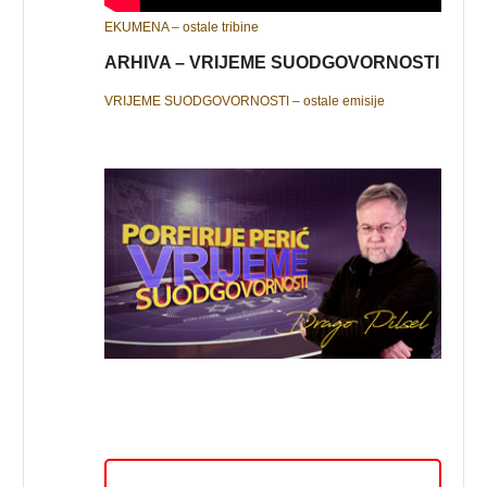
EKUMENA – ostale tribine
ARHIVA – VRIJEME SUODGOVORNOSTI
VRIJEME SUODGOVORNOSTI – ostale emisije