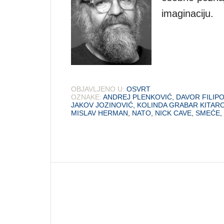
imaginaciju.
OBJAVLJENO U:
OSVRT
OZNAKE:
ANDREJ PLENKOVIĆ
,
DAVOR FILIPO
JAKOV JOZINOVIĆ
,
KOLINDA GRABAR KITAR
MISLAV HERMAN
,
NATO
,
NICK CAVE
,
SMEĆE
,