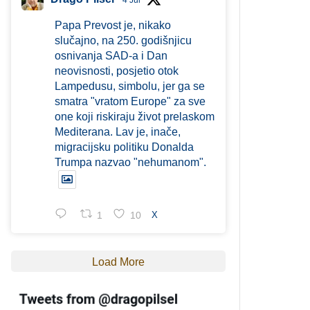
4 Jul
Papa Prevost je, nikako
slučajno, na 250. godišnjicu
osnivanja SAD-a i Dan
neovisnosti, posjetio otok
Lampedusu, simbolu, jer ga se
smatra "vratom Europe" za sve
one koji riskiraju život prelaskom
Mediterana. Lav je, inače,
migracijsku politiku Donalda
Trumpa nazvao "nehumanom".
1
10
X
Load More