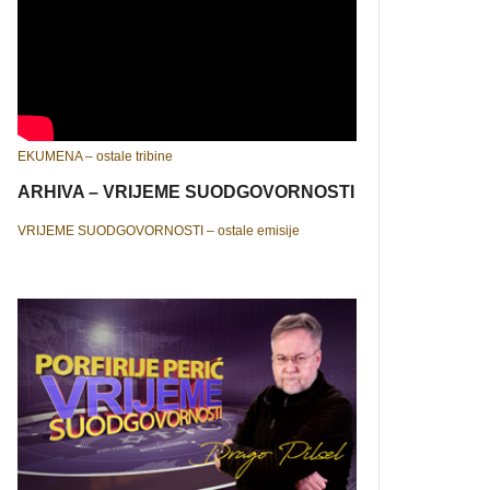
EKUMENA – ostale tribine
ARHIVA – VRIJEME SUODGOVORNOSTI
VRIJEME SUODGOVORNOSTI – ostale emisije