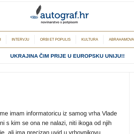
I
INTERVJU
ORBI ET POPULIS
KULTURA
ABRAHAMOVA
UKRAJINA ČIM PRIJE U EUROPSKU UNIJU!!
eme imam informatoricu iz samog vrha Vlade
ni s kim se ona ne nalazi, niti ikoga od njih
e, ali ima precizan uvid u vrhovnikovu