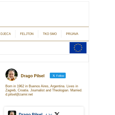
autograf.hr
novinarstvo s potpisom
 DJECA
FELJTON
TKO SMO
PRIJAVA
Drago Pilsel
Follow
Born in 1962 in Buenos Aires, Argentina. Lives in
Zagreb, Croatia. Journalist and Theologian. Married.
d.pilsel@zamir.net
Drago Pilsel