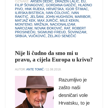
OZNAKE:
ARSEN DEDIĆ
,
DRAŽEN LALIĆ
,
EU
,
FILIP ŠOVAGOVIĆ
,
GORDANA GADŽIĆ
,
HLADNO
PIVO
,
HNK RIJEKA
,
HRVATSKA
,
IGOR ŠTIMAC
,
ILIRSKA BISTRICA
,
IVAN ČOLOVIĆ
,
IVAN
RAKITIĆ
,
JELŠANI
,
JOHN HUGHSON
,
MARIBOR
,
MATJAŽ KEK
,
MAX JURČIĆ
,
MILE KEKIN
,
MONTENO
,
MRŽNJA
,
NACIONALIZAM
,
NARCIZAM
,
NOVAK ĐOKOVIĆ
,
RAT
,
ROBERT
PROSINEČKI
,
SIGMUND FREUD
,
ŠOVINIZAM
,
SRBIJA
,
VUČKOVIĆ
,
ŽELJKO SENEČIĆ
Nije li čudno da smo mi u
pravu, a cijela Europa u krivu?
AUTOR:
ANTE TOMIĆ
/ 11.08.2018.
Razumljivo je
zašto naši
desničari vole
Hrvatsku, to je