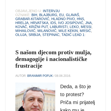
OBJAVLJENO U:
INTERVJU
OZNAKE:
BIH
,
BLAJBURG
,
EU
,
GLAVAŠ
,
GRABAR-KITAROVIĆ
,
HLADNO PIVO
,
HNS
,
HRELJA
,
HRVATSKA
,
IDS
,
IVO JOSIPOVIĆ
,
JNA
,
KOVAČ
,
KRIŽNI PUT
,
LABURISTI
,
LEKO
,
MESSI
,
MIHAILOVIĆ
,
MILANOVIĆ
,
MILE KEKIN
,
MRSIĆ
,
OLUJA
,
SRBIJA
,
STEPINAC
,
TADIĆ LEAD 1:
S našom djecom protiv mulja,
demagogije i nacionalističke
frustracije
AUTOR:
BRANIMIR POFUK
/ 08.06.2016.
Deda, a što je
to protest?
Priča mi prijatelj
kako mu je