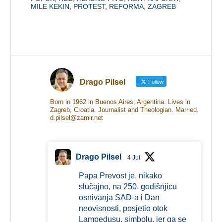
MILE KEKIN
,
PROTEST
,
REFORMA
,
ZAGREB
Drago Pilsel
Follow
Born in 1962 in Buenos Aires, Argentina. Lives in
Zagreb, Croatia. Journalist and Theologian. Married.
d.pilsel@zamir.net
Drago Pilsel
4 Jul
Papa Prevost je, nikako
slučajno, na 250. godišnjicu
osnivanja SAD-a i Dan
neovisnosti, posjetio otok
Lampedusu, simbolu, jer ga se