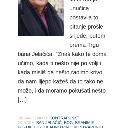
unučica
postavila to
pitanje prošle
srijede, putem
prema Trgu
bana Jelačića. ”Znaš kako te doma
učimo, kada ti nešto nije po volji i
kada misliš da nešto radimo krivo,
da nam lijepo kažeš da to tako ne
može, i da moramo pokušati nešto
[…]
OBJAVLJENO U:
KONTRAPUNKT
OZNAKE:
BAN JELAČIĆ
,
BOG
,
BRANIMIR
POFUK
,
HDZ
,
HLADNO PIVO
,
KONTRAPUNKT
,