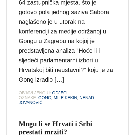
64 zastupnička mjesta, što je
gotovo pola jednog saziva Sabora,
naglašeno je u utorak na
konferenciji za medije održanoj u
Gongu u Zagrebu na kojoj je
predstavljena analiza ”Hoće li i
sljedeći parlamentarni izbori u
Hrvatskoj biti neustavni?” koju je za
Gong izradio […]
OBJAVLJENO U:
ODJECI
OZNAKE:
GONG
,
MILE KEKIN
,
NENAD
JOVANOVIĆ
Mogu li se Hrvati i Srbi
prestati mrziti?