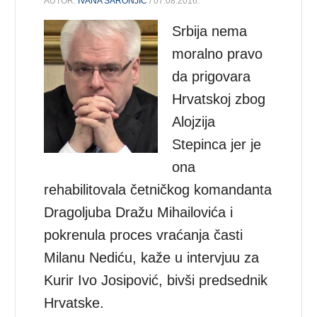
AUTOR:
IVANA ŠARONJIĆ
/ 07.08.2016.
Srbija nema
moralno pravo
da prigovara
Hrvatskoj zbog
Alojzija
Stepinca jer je
ona
rehabilitovala četničkog komandanta
Dragoljuba Dražu Mihailovića i
pokrenula proces vraćanja časti
Milanu Nediću, kaže u intervjuu za
Kurir Ivo Josipović, bivši predsednik
Hrvatske.