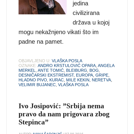
jedina
civilizirana
država u kojoj
mogu nekažnjeno vikati što im
padne na pamet.
OBJAVLJENO U:
VLAŠKA POSLA
OZNAKE:
ANDRO KRSTULOVIĆ OPARA
,
ANGELA
MERKEL
,
ANTE TOMIĆ
,
BLEIBURG
,
BOG
,
DESNIČARSKI EKSTREMIST
,
EUROPA
,
GRIPE
,
HLADNO PIVO
,
KURAC
,
MILE KEKIN
,
NERETVA
,
VELIMIR BUJANEC
,
VLAŠKA POSLA
Ivo Josipović: ”Srbija nema
pravo da nam prigovara zbog
Stepinca”