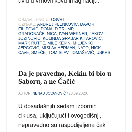
uvid u vrhovnikovu imaginaciju.
OBJAVLJENO U:
OSVRT
OZNAKE:
ANDREJ PLENKOVIĆ
,
DAVOR
FILIPOVIĆ
,
DONALD TRUMP
,
GRADONAČELNICA
,
IVAN WERNER
,
JAKOV
JOZINOVIĆ
,
KOLINDA GRABAR KITAROVIĆ
,
MARK RUTTE
,
MILE KEKIN
,
MILJENKO
JERGOVIĆ
,
MISLAV HERMAN
,
NATO
,
NICK
CAVE
,
SMEĆE
,
TOMISLAV TOMAŠEVIĆ
,
USKRS
Da je pravedno, Kekin bi bio u
Saboru, a ne Čačić
AUTOR:
NENAD JOVANOVIĆ
/ 23.09.2020.
U dosadašnjih sedam izbornih
ciklusa, uključujući i ovogodišnji,
nepravedno su raspodijeljena čak