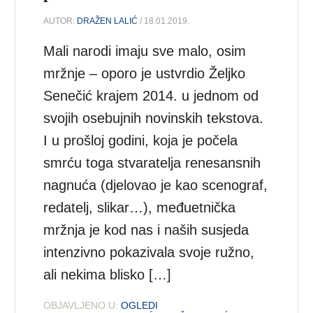
AUTOR:
DRAŽEN LALIĆ
/ 18.01.2019.
Mali narodi imaju sve malo, osim
mržnje – oporo je ustvrdio Željko
Senečić krajem 2014. u jednom od
svojih osebujnih novinskih tekstova.
I u prošloj godini, koja je počela
smrću toga stvaratelja renesansnih
nagnuća (djelovao je kao scenograf,
redatelj, slikar…), međuetnička
mržnja je kod nas i naših susjeda
intenzivno pokazivala svoje ružno,
ali nekima blisko […]
OBJAVLJENO U:
OGLEDI