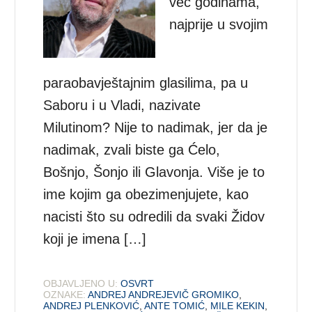
već godinama,
najprije u svojim
paraobavještajnim glasilima, pa u
Saboru i u Vladi, nazivate
Milutinom? Nije to nadimak, jer da je
nadimak, zvali biste ga Ćelo,
Bošnjo, Šonjo ili Glavonja. Više je to
ime kojim ga obezimenjujete, kao
nacisti što su odredili da svaki Židov
koji je imena […]
OBJAVLJENO U:
OSVRT
OZNAKE:
ANDREJ ANDREJEVIČ GROMIKO
,
ANDREJ PLENKOVIĆ
,
ANTE TOMIĆ
,
MILE KEKIN
,