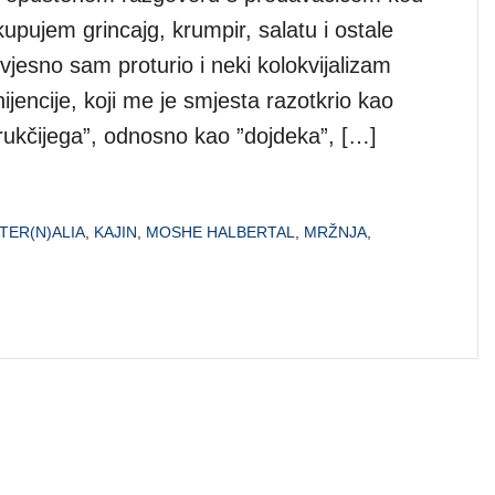
kupujem grincajg, krumpir, salatu i ostale
vjesno sam proturio i neki kolokvijalizam
ijencije, koji me je smjesta razotkrio kao
drukčijega”, odnosno kao ”dojdeka”, […]
NTER(N)ALIA
,
KAJIN
,
MOSHE HALBERTAL
,
MRŽNJA
,