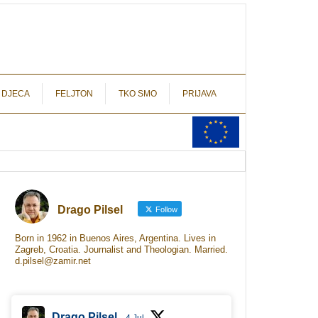
autograf.hr
novinarstvo s potpisom
 DJECA
FELJTON
TKO SMO
PRIJAVA
Drago Pilsel
Follow
Born in 1962 in Buenos Aires, Argentina. Lives in
Zagreb, Croatia. Journalist and Theologian. Married.
d.pilsel@zamir.net
Drago Pilsel