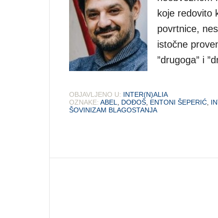
koje redovito 
povrtnice, nes
istočne proven
”drugoga” i ”
OBJAVLJENO U:
INTER(N)ALIA
OZNAKE:
ABEL
,
DOĐOŠ
,
ENTONI ŠEPERIĆ
,
I
ŠOVINIZAM BLAGOSTANJA