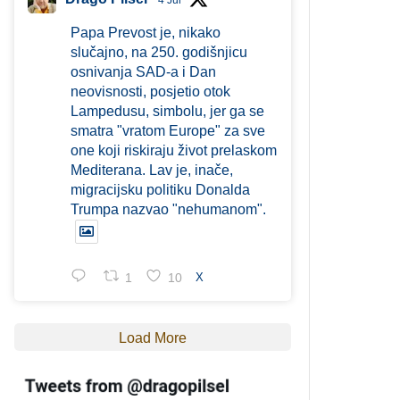
4 Jul
Papa Prevost je, nikako
slučajno, na 250. godišnjicu
osnivanja SAD-a i Dan
neovisnosti, posjetio otok
Lampedusu, simbolu, jer ga se
smatra "vratom Europe" za sve
one koji riskiraju život prelaskom
Mediterana. Lav je, inače,
migracijsku politiku Donalda
Trumpa nazvao "nehumanom".
1
10
X
Load More