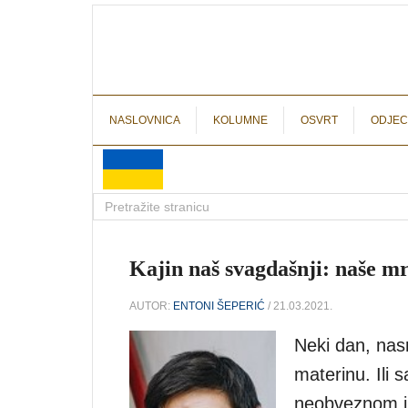
NASLOVNICA
KOLUMNE
OSVRT
ODJEC
Kajin naš svagdašnji: naše mr
AUTOR:
ENTONI ŠEPERIĆ
/ 21.03.2021.
Neki dan, nasr
materinu. Ili 
neobveznom i