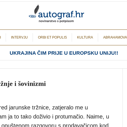
I
INTERVJU
ORBI ET POPULIS
KULTURA
ABRAHAMOVA
UKRAJINA ČIM PRIJE U EUROPSKU UNIJU!!
žnje i šovinizmi
ed jarunske tržnice, zatjeralo me u
sam ja to tako doživio i protumačio. Naime, u
 opuštenom razgovoru s prodavačicom kod