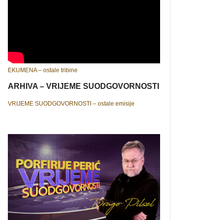
EKUMENA – ostale tribine
ARHIVA – VRIJEME SUODGOVORNOSTI
VRIJEME SUODGOVORNOSTI – ostale emisije