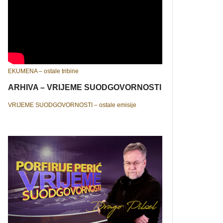
EKUMENA – ostale tribine
ARHIVA – VRIJEME SUODGOVORNOSTI
VRIJEME SUODGOVORNOSTI – ostale emisije