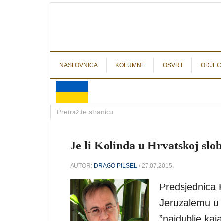
NASLOVNICA
KOLUMNE
OSVRT
ODJEC
Je li Kolinda u Hrvatskoj sl
AUTOR:
DRAGO PILSEL
/ 27.07.2015.
Predsjednica K
Jeruzalemu u 
”najdublje kaj