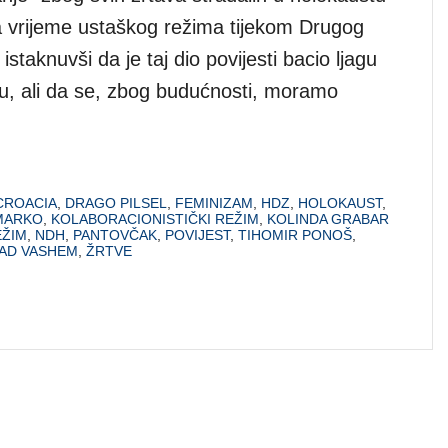
a vrijeme ustaškog režima tijekom Drugog
istaknuvši da je taj dio povijesti bacio ljagu
u, ali da se, zbog budućnosti, moramo
ROACIA
,
DRAGO PILSEL
,
FEMINIZAM
,
HDZ
,
HOLOKAUST
,
MARKO
,
KOLABORACIONISTIČKI REŽIM
,
KOLINDA GRABAR
EŽIM
,
NDH
,
PANTOVČAK
,
POVIJEST
,
TIHOMIR PONOŠ
,
AD VASHEM
,
ŽRTVE