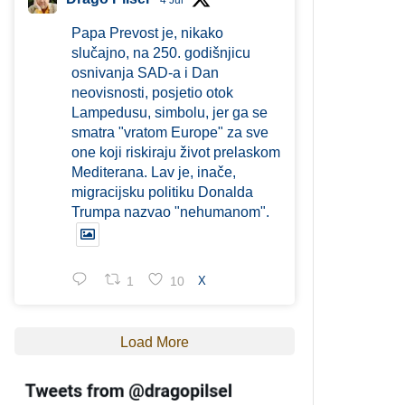
4 Jul
Papa Prevost je, nikako
slučajno, na 250. godišnjicu
osnivanja SAD-a i Dan
neovisnosti, posjetio otok
Lampedusu, simbolu, jer ga se
smatra "vratom Europe" za sve
one koji riskiraju život prelaskom
Mediterana. Lav je, inače,
migracijsku politiku Donalda
Trumpa nazvao "nehumanom".
1
10
X
Load More