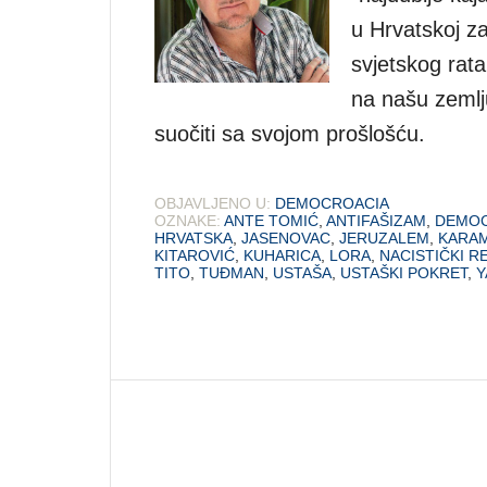
u Hrvatskoj z
svjetskog rata 
na našu zemlj
suočiti sa svojom prošlošću.
OBJAVLJENO U:
DEMOCROACIA
OZNAKE:
ANTE TOMIĆ
,
ANTIFAŠIZAM
,
DEMOC
HRVATSKA
,
JASENOVAC
,
JERUZALEM
,
KARA
KITAROVIĆ
,
KUHARICA
,
LORA
,
NACISTIČKI R
TITO
,
TUĐMAN
,
USTAŠA
,
USTAŠKI POKRET
,
Y