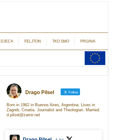
autograf.hr
novinarstvo s potpisom
 DJECA
FELJTON
TKO SMO
PRIJAVA
Drago Pilsel
Follow
Born in 1962 in Buenos Aires, Argentina. Lives in
Zagreb, Croatia. Journalist and Theologian. Married.
d.pilsel@zamir.net
Drago Pilsel