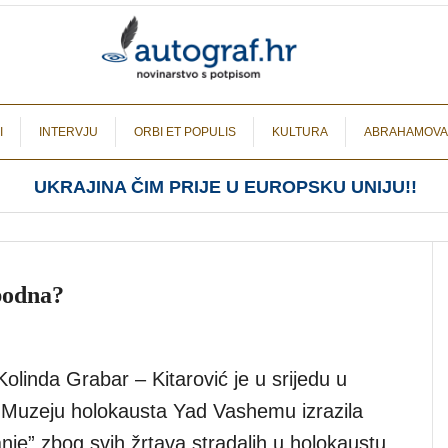
I
INTERVJU
ORBI ET POPULIS
KULTURA
ABRAHAMOVA
UKRAJINA ČIM PRIJE U EUROPSKU UNIJU!!
obodna?
olinda Grabar – Kitarović je u srijedu u
Muzeju holokausta Yad Vashemu izrazila
anje” zbog svih žrtava stradalih u holokaustu