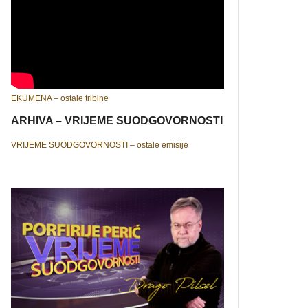
EKUMENA – ostale tribine
ARHIVA – VRIJEME SUODGOVORNOSTI
VRIJEME SUODGOVORNOSTI – ostale emisije