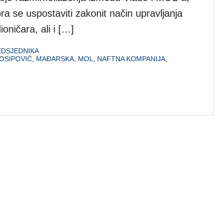
a se uspostaviti zakonit način upravljanja
ioničara, ali i […]
EDSJEDNIKA
JOSIPOVIĆ
,
MAĐARSKA
,
MOL
,
NAFTNA KOMPANIJA
,