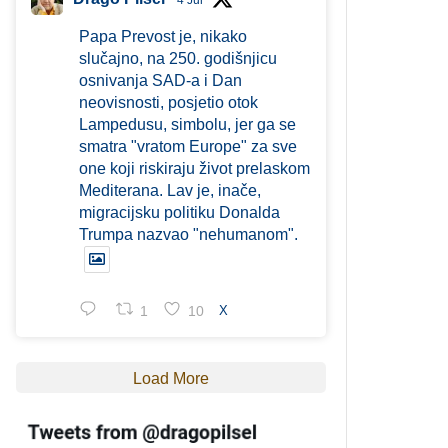
4 Jul
Papa Prevost je, nikako
slučajno, na 250. godišnjicu
osnivanja SAD-a i Dan
neovisnosti, posjetio otok
Lampedusu, simbolu, jer ga se
smatra "vratom Europe" za sve
one koji riskiraju život prelaskom
Mediterana. Lav je, inače,
migracijsku politiku Donalda
Trumpa nazvao "nehumanom".
1
10
X
Load More