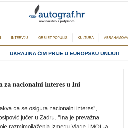
I
INTERVJU
ORBI ET POPULIS
KULTURA
ABRAHAMOVA
UKRAJINA ČIM PRIJE U EUROPSKU UNIJU!!
 za nacionalni interes u Ini
takva da se osigura nacionalni interes”,
osipović jučer u Zadru. ”Ina je prevažna
toje razmimoilaženja između Vlade i MOL-a,