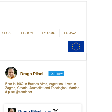
autograf.hr
novinarstvo s potpisom
 DJECA
FELJTON
TKO SMO
PRIJAVA
Drago Pilsel
Follow
Born in 1962 in Buenos Aires, Argentina. Lives in
Zagreb, Croatia. Journalist and Theologian. Married.
d.pilsel@zamir.net
Drago Pilsel