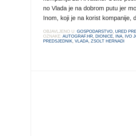
no Vlada je na dobrom putu jer mor
Inom, koji je na korist kompanije, d
OBJAVLJENO U:
GOSPODARSTVO
,
URED PR
OZNAKE:
AUTOGRAF.HR
,
DIONICE
,
INA
,
IVO 
PREDSJEDNIK
,
VLADA
,
ZSOLT HERNADI