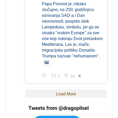
Papa Prevost je, nikako
slučajno, na 250. godišnjicu
osnivanja SAD-a i Dan
neovisnosti, posjetio otok
Lampedusu, simbolu, jer ga se
smatra "vratom Europe" za sve
one koji riskiraju život prelaskom
Mediterana. Lav je, inače,
migracijsku politiku Donalda
Trumpa nazvao "nehumanom".
1
10
X
Load More