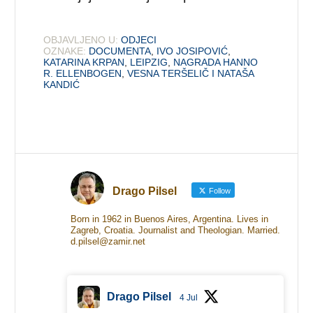
OBJAVLJENO U:
ODJECI
OZNAKE:
DOCUMENTA
,
IVO JOSIPOVIĆ
,
KATARINA KRPAN
,
LEIPZIG
,
NAGRADA HANNO
R. ELLENBOGEN
,
VESNA TERŠELIČ I NATAŠA
KANDIĆ
Drago Pilsel
Follow
Born in 1962 in Buenos Aires, Argentina. Lives in
Zagreb, Croatia. Journalist and Theologian. Married.
d.pilsel@zamir.net
Drago Pilsel
4 Jul