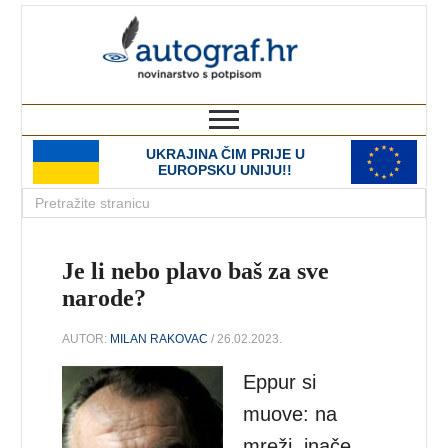
autograf.hr
novinarstvo s potpisom
UKRAJINA ČIM PRIJE U
EUROPSKU UNIJU!!
Je li nebo plavo baš za sve
narode?
AUTOR:
MILAN RAKOVAC
/ 26.02.2023.
Eppur si
muove: na
mreži, inače