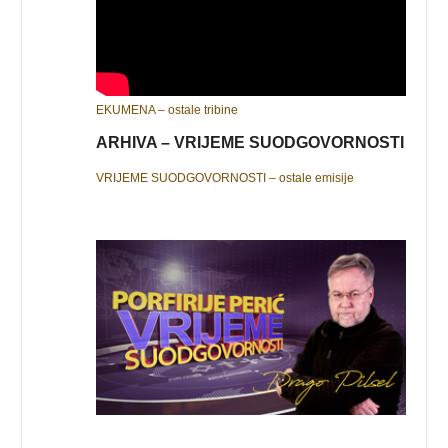
EKUMENA – ostale tribine
ARHIVA – VRIJEME SUODGOVORNOSTI
VRIJEME SUODGOVORNOSTI – ostale emisije