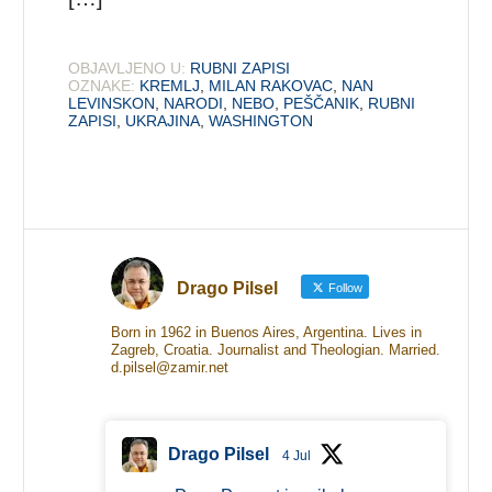
OBJAVLJENO U:
RUBNI ZAPISI
OZNAKE:
KREMLJ
,
MILAN RAKOVAC
,
NAN
LEVINSKON
,
NARODI
,
NEBO
,
PEŠČANIK
,
RUBNI
ZAPISI
,
UKRAJINA
,
WASHINGTON
Drago Pilsel
Follow
Born in 1962 in Buenos Aires, Argentina. Lives in
Zagreb, Croatia. Journalist and Theologian. Married.
d.pilsel@zamir.net
Drago Pilsel
4 Jul