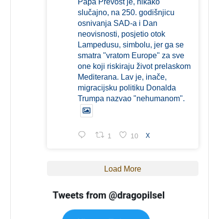
Papa Prevost je, nikako
slučajno, na 250. godišnjicu
osnivanja SAD-a i Dan
neovisnosti, posjetio otok
Lampedusu, simbolu, jer ga se
smatra "vratom Europe" za sve
one koji riskiraju život prelaskom
Mediterana. Lav je, inače,
migracijsku politiku Donalda
Trumpa nazvao "nehumanom".
1
10
X
Load More