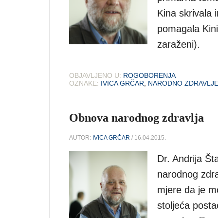
Kina skrivala
pomagala Kini 
zaraženi).
OBJAVLJENO U:
ROGOBORENJA
OZNAKE:
IVICA GRČAR
,
NARODNO ZDRAVLJ
Obnova narodnog zdravlja
AUTOR:
IVICA GRČAR
/ 16.04.2015.
Dr. Andrija Št
narodnog zdrav
mjere da je m
stoljeća post