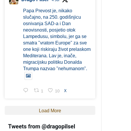
4 Jul
Papa Prevost je, nikako
slučajno, na 250. godišnjicu
osnivanja SAD-a i Dan
neovisnosti, posjetio otok
Lampedusu, simbolu, jer ga se
smatra "vratom Europe" za sve
one koji riskiraju život prelaskom
Mediterana. Lav je, inače,
migracijsku politiku Donalda
Trumpa nazvao "nehumanom".
1
10
X
Load More