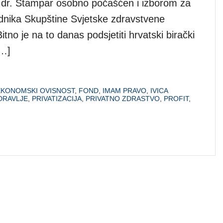
 a dr. Štampar osobno počašćen i izborom za
dnika Skupštine Svjetske zdravstvene
itno je na to danas podsjetiti hrvatski birački
[…]
EKONOMSKI OVISNOST
,
FOND
,
IMAM PRAVO
,
IVICA
DRAVLJE
,
PRIVATIZACIJA
,
PRIVATNO ZDRASTVO
,
PROFIT
,