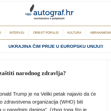
I
INTERVJU
ORBI ET POPULIS
KULTURA
ABRAHAMOVA
UKRAJINA ČIM PRIJE U EUROPSKU UNIJU!!
zaštiti narodnog zdravlja?
onald Trump je na Veliki petak najavio da će
no zdravstvena organizacija (WHO) biti
 u narednim danima”, (zbog toga što je