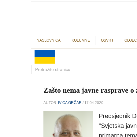
NASLOVNICA
KOLUMNE
OSVRT
ODJEC
Zašto nema javne rasprave o 
AUTOR:
IVICA GRČAR
/ 17.04.2020.
Predsjednik D
”Svjetska jav
primarna tema