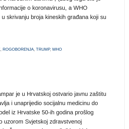
 informacije o koronavirusu, a WHO
u skrivanju broja kineskih građana koji su
E
,
ROGOBORENJA
,
TRUMP
,
WHO
ampar je u Hrvatskoj ostvario javnu zaštitu
lja i unaprijedio socijalnu medicinu do
odel iz Hrvatske 50-ih godina prošlog
ao uzorom Svjetskoj zdravstvenoj