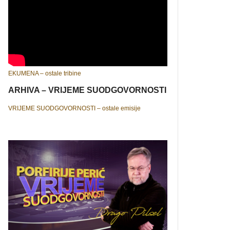
EKUMENA – ostale tribine
ARHIVA – VRIJEME SUODGOVORNOSTI
VRIJEME SUODGOVORNOSTI – ostale emisije