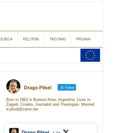
autograf.hr
novinarstvo s potpisom
 DJECA
FELJTON
TKO SMO
PRIJAVA
Drago Pilsel
Follow
Born in 1962 in Buenos Aires, Argentina. Lives in
Zagreb, Croatia. Journalist and Theologian. Married.
d.pilsel@zamir.net
Drago Pilsel