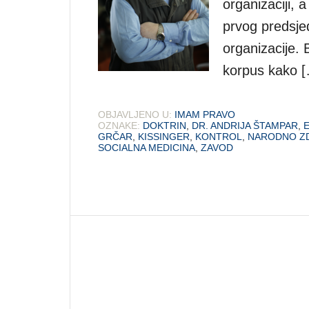
organizaciji,
prvog predsje
organizacije. B
korpus kako 
OBJAVLJENO U:
IMAM PRAVO
OZNAKE:
DOKTRIN
,
DR. ANDRIJA ŠTAMPAR
,
GRČAR
,
KISSINGER
,
KONTROL
,
NARODNO Z
SOCIALNA MEDICINA
,
ZAVOD