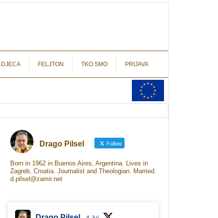
autograf.hr
novinarstvo s potpisom
 DJECA
FELJTON
TKO SMO
PRIJAVA
Drago Pilsel
Follow
Born in 1962 in Buenos Aires, Argentina. Lives in
Zagreb, Croatia. Journalist and Theologian. Married.
d.pilsel@zamir.net
Drago Pilsel