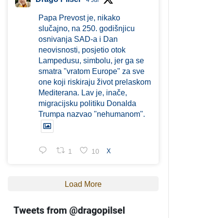
4 Jul
Papa Prevost je, nikako
slučajno, na 250. godišnjicu
osnivanja SAD-a i Dan
neovisnosti, posjetio otok
Lampedusu, simbolu, jer ga se
smatra "vratom Europe" za sve
one koji riskiraju život prelaskom
Mediterana. Lav je, inače,
migracijsku politiku Donalda
Trumpa nazvao "nehumanom".
1
10
X
Load More