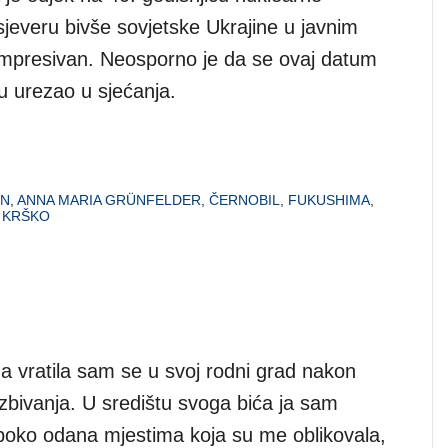
sjeveru bivše sovjetske Ukrajine u javnim
impresivan. Neosporno je da se ovaj datum
u urezao u sjećanja.
NN
,
ANNA MARIA GRÜNFELDER
,
ČERNOBIL
,
FUKUSHIMA
,
 KRŠKO
na vratila sam se u svoj rodni grad nakon
zbivanja. U središtu svoga bića ja sam
uboko odana mjestima koja su me oblikovala,