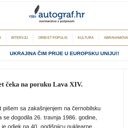
I
INTERVJU
ORBI ET POPULIS
KULTURA
ABRAHAMOVA
UKRAJINA ČIM PRIJE U EUROPSKU UNIJU!!
jet čeka na poruku Lava XIV.
rt pišem sa zakašnjenjem na černobilsku
a se dogodila 26. travnja 1986. godine,
a je odjek na 40. godišnjicu nuklearne