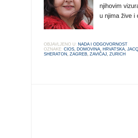
njihovim vizur
u njima žive i
OBJAVLJENO U:
NADA I ODGOVORNOST
OZNAKE:
CIOS
,
DOMOVINA
,
HRVATSKA
,
JACQ
SHERATON
,
ZAGREB
,
ZAVIČAJ
,
ZURICH