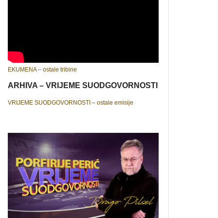
EKUMENA – ostale tribine
ARHIVA – VRIJEME SUODGOVORNOSTI
VRIJEME SUODGOVORNOSTI – ostale emisije