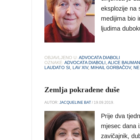
eksplozije na 
medijima bio 
ljudima dubok
OBJAVLJENO U:
ADVOCATA DIABOLI
OZNAKE:
ADVOCATA DIABOLI
,
ALICE BAUMA
LAUDATO SI
,
LAV XIV
,
MIHAIL GORBAČOV
,
NE
Zemlja pokradene duše
AUTOR:
JACQUELINE BAT
/ 19.09.2019.
Prije dva tjed
mjesec dana i
zavičajnik, d