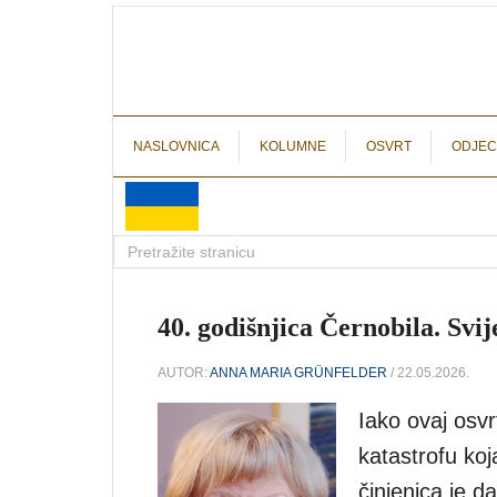
NASLOVNICA
KOLUMNE
OSVRT
ODJEC
40. godišnjica Černobila. Svi
AUTOR:
ANNA MARIA GRÜNFELDER
/ 22.05.2026.
Iako ovaj osv
katastrofu koj
činjenica je d