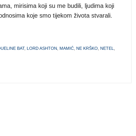
ama, mirisima koji su me budili, ljudima koji
 odnosima koje smo tijekom života stvarali.
UELINE BAT
,
LORD ASHTON
,
MAMIĆ
,
NE KRŠKO
,
NETEL
,