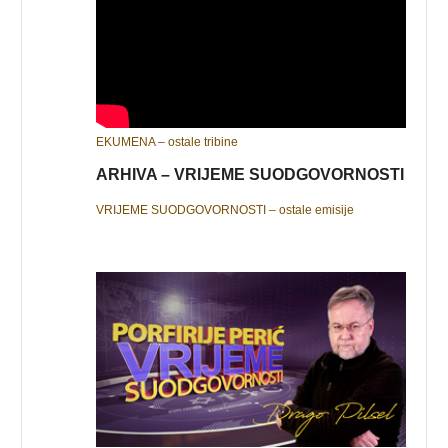
EKUMENA – ostale tribine
ARHIVA – VRIJEME SUODGOVORNOSTI
VRIJEME SUODGOVORNOSTI – ostale emisije