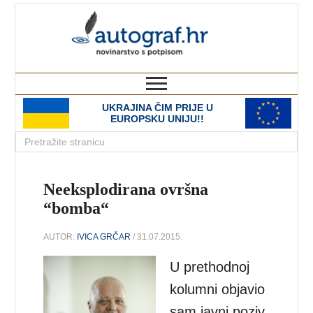
autograf.hr
novinarstvo s potpisom
UKRAJINA ČIM PRIJE U
EUROPSKU UNIJU!!
Neeksplodirana ovršna
“bomba“
AUTOR:
IVICA GRČAR
/ 31.07.2015.
U prethodnoj
kolumni objavio
sam javni poziv