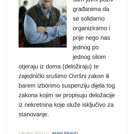
građanima da
se solidarno
organiziramo i
prije nego nas
jednog po
jednog silom
otjeraju iz doma (deložiraju) te
zajednički srušimo Ovršni zakon ili
barem izborimo suspenziju dijela tog
zakona kojim se propisuju deložacije
iz nekretnina koje služe isključivo za
stanovanje.
OBJAVLJENO U:
IMAM PRAVO