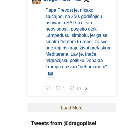
Papa Prevost je, nikako
slučajno, na 250. godišnjicu
osnivanja SAD-a i Dan
neovisnosti, posjetio otok
Lampedusu, simbolu, jer ga se
smatra "vratom Europe" za sve
one koji riskiraju život prelaskom
Mediterana. Lav je, inače,
migracijsku politiku Donalda
Trumpa nazvao "nehumanom".
1
10
X
Load More