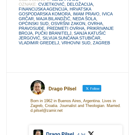
OZNAKE:
CVJETKOVIĆ
,
DELOŽACIJA
,
FINANCIJSKA AGENCIJA
,
HRVATSKA
GOSPODARSKA KOMORA
,
IMAM PRAVO
,
IVICA
GRČAR
,
MAJA BILANDŽIĆ
,
NEDA ŠOLA
,
OPĆINSKI SUD
,
OSVRŠNI ZAKON
,
OVRHA
,
PRAVOSUĐE
,
PREDMETI OVRHA
,
PRIKRIVANJE
BROJA
,
PUČKI BRANITELJ
,
SANJA KATUŠIĆ
JERGOVIĆ
,
SILVIJA SUNČANA STUBIČAR
,
VLADIMIR GREDELJ
,
VRHOVNI SUD
,
ZAGREB
Drago Pilsel
Follow
Born in 1962 in Buenos Aires, Argentina. Lives in
Zagreb, Croatia. Journalist and Theologian. Married.
d.pilsel@zamir.net
Drago Pilsel
4 Jul