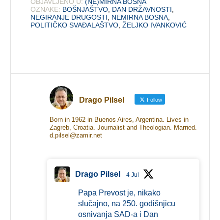
OBJAVLJENO U:
(NE)MIRNA BOSNA
OZNAKE:
BOŠNJAŠTVO
,
DAN DRŽAVNOSTI
,
NEGIRANJE DRUGOSTI
,
NEMIRNA BOSNA
,
POLITIČKO SVAĐALAŠTVO
,
ŽELJKO IVANKOVIĆ
Drago Pilsel
Follow
Born in 1962 in Buenos Aires, Argentina. Lives in
Zagreb, Croatia. Journalist and Theologian. Married.
d.pilsel@zamir.net
Drago Pilsel
4 Jul
Papa Prevost je, nikako
slučajno, na 250. godišnjicu
osnivanja SAD-a i Dan