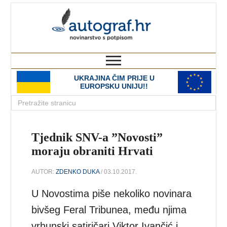
autograf.hr
novinarstvo s potpisom
UKRAJINA ČIM PRIJE U
EUROPSKU UNIJU!!
Tjednik SNV-a ”Novosti”
moraju obraniti Hrvati
AUTOR:
ZDENKO DUKA
/ 03.10.2017.
U Novostima piše nekoliko novinara
bivšeg Feral Tribunea, među njima
vrhunski satiričari Viktor Ivančić i