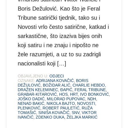
Boris Dežulović. Kao što je Feral
Tribune satirički tjednik, tako su i
Novosti vrlo često satirične, katkad i
sarkastične, što izaziva bijes onih
koji satiru i ne znaju i nipošto ne
žele razumjeti, a uz to su zadrigli
nacionalisti koji […]
OBJAVLJENO U:
ODJECI
OZNAKE:
ADRIJANA KOVAČIĆ
,
BORIS
DEŽULOVIĆ
,
BOŽIDAR ALIĆ
,
CHARLIE HEBDO
,
DRAŽEN KELEMINEC
,
ĐAPIĆ
,
FERAL TRIBUNE
,
GRABAR-KITAROVIĆ
,
HOS
,
HRT
,
IVO BONKOVIĆ
,
JOŠKO DADIĆ
,
MILORAD PUPOVAC
,
NDH
,
NENAD BAKIĆ
,
NIKOLA BAJTO
,
NOVOSTI
,
PLENKOVIĆ
,
ROBERT PAULETIĆ
,
RUŽA
TOMAŠIĆ
,
SINIŠA KOVAČIĆ
,
SNV
,
VIKTOR
IVANČIĆ
,
ZDENKO DUKA
,
ŽELJKA MARKIĆ