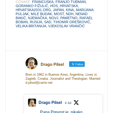
OZNAKE:
FRANCUSKA
,
FRANJO TUĐMAN
,
GORANKO FIŽULIĆ
,
HOS
,
HRVATSKA
,
HRVATSKA2031.ORG
,
JAPAN
,
KINA
,
MARIJANA
PULJAK
,
MILE BUDAK
,
MOST
,
NDH
,
NENAD
BAKIĆ
,
NJEMAČKA
,
NOVJ
,
PAMETNO
,
RAFAEL
BOBAN
,
RUSIJA
,
SAD
,
TIHOMIR OREŠKOVIĆ
,
VELIKA BRITANIJA
,
VJEKOSLAV VRANČIĆ
Drago Pilsel
Follow
Born in 1962 in Buenos Aires, Argentina. Lives in
Zagreb, Croatia. Journalist and Theologian. Married.
d.pilsel@zamir.net
Drago Pilsel
4 Jul
Papa Prevost je, nikako