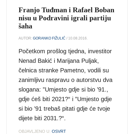
Franjo Tuđman i Rafael Boban
nisu u Podravini igrali partiju
šaha
AUTOR:
GORANKO FIŽULIĆ
/ 10.08.2016.
Početkom prošlog tjedna, investitor
Nenad Bakić i Marijana Puljak,
čelnica stranke Pametno, vodili su
zanimljivu raspravu o autorstvu dva
slogana: ”Umjesto gdje si bio ’91.,
gdje ćeš biti 2021?“ i ”Umjesto gdje
si bio ’91 trebaš pitati gdje će tvoje
dijete biti 2031.?“.
OBJAVLJENO U:
OSVRT