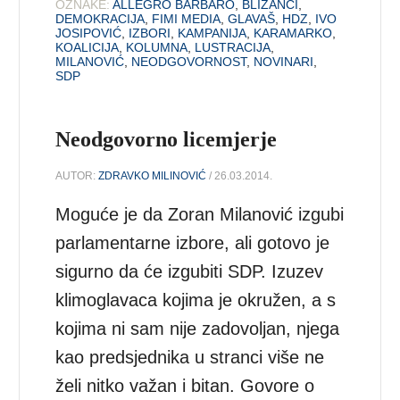
OZNAKE:
ALLEGRO BARBARO
,
BLIZANCI
,
DEMOKRACIJA
,
FIMI MEDIA
,
GLAVAŠ
,
HDZ
,
IVO
JOSIPOVIĆ
,
IZBORI
,
KAMPANIJA
,
KARAMARKO
,
KOALICIJA
,
KOLUMNA
,
LUSTRACIJA
,
MILANOVIĆ
,
NEODGOVORNOST
,
NOVINARI
,
SDP
Neodgovorno licemjerje
AUTOR:
ZDRAVKO MILINOVIĆ
/ 26.03.2014.
Moguće je da Zoran Milanović izgubi
parlamentarne izbore, ali gotovo je
sigurno da će izgubiti SDP. Izuzev
klimoglavaca kojima je okružen, a s
kojima ni sam nije zadovoljan, njega
kao predsjednika u stranci više ne
želi nitko važan i bitan. Govore o