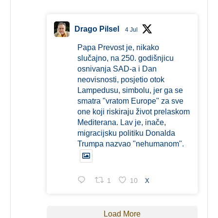
Drago Pilsel
4 Jul
Papa Prevost je, nikako
slučajno, na 250. godišnjicu
osnivanja SAD-a i Dan
neovisnosti, posjetio otok
Lampedusu, simbolu, jer ga se
smatra "vratom Europe" za sve
one koji riskiraju život prelaskom
Mediterana. Lav je, inače,
migracijsku politiku Donalda
Trumpa nazvao "nehumanom".
1
10
X
Load More