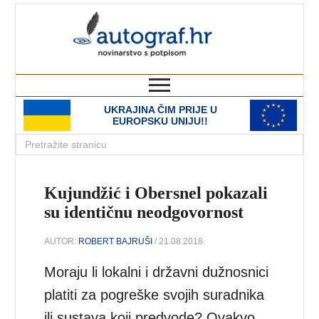
autograf.hr
novinarstvo s potpisom
UKRAJINA ČIM PRIJE U
EUROPSKU UNIJU!!
Kujundžić i Obersnel pokazali
su identičnu neodgovornost
AUTOR:
ROBERT BAJRUŠI
/ 21.08.2018.
Moraju li lokalni i državni dužnosnici
platiti za pogreške svojih suradnika
ili sustava koji predvode? Ovakvo