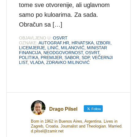
tome sve otvorenije, ali uglavnom
samo po kuloarima. Za sada.
Obračun sa […]
OBJAVLJENO U:
OSVRT
OZNAKE:
AUTOGRAF.HR
,
HRVATSKA
,
IZBORI
,
LICEMJERJE
,
LINIĆ
,
MILANOVIĆ
,
MINISTAR
FINANCIJA
,
NEODGOVORNOST
,
OSVRT
,
POLITIKA
,
PREMIJER
,
SABOR
,
SDP
,
VEČERNJI
LIST
,
VLADA
,
ZDRAVKO MILINOVIĆ
Drago Pilsel
Follow
Born in 1962 in Buenos Aires, Argentina. Lives in
Zagreb, Croatia. Journalist and Theologian. Married.
d.pilsel@zamir.net