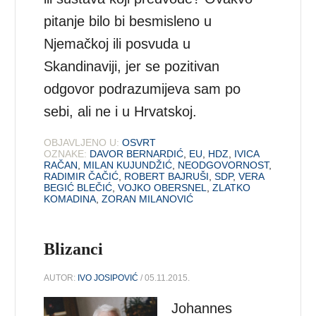
pitanje bilo bi besmisleno u
Njemačkoj ili posvuda u
Skandinaviji, jer se pozitivan
odgovor podrazumijeva sam po
sebi, ali ne i u Hrvatskoj.
OBJAVLJENO U:
OSVRT
OZNAKE:
DAVOR BERNARDIĆ
,
EU
,
HDZ
,
IVICA
RAČAN
,
MILAN KUJUNDŽIĆ
,
NEODGOVORNOST
,
RADIMIR ČAČIĆ
,
ROBERT BAJRUŠI
,
SDP
,
VERA
BEGIĆ BLEČIĆ
,
VOJKO OBERSNEL
,
ZLATKO
KOMADINA
,
ZORAN MILANOVIĆ
Blizanci
AUTOR:
IVO JOSIPOVIĆ
/ 05.11.2015.
Johannes