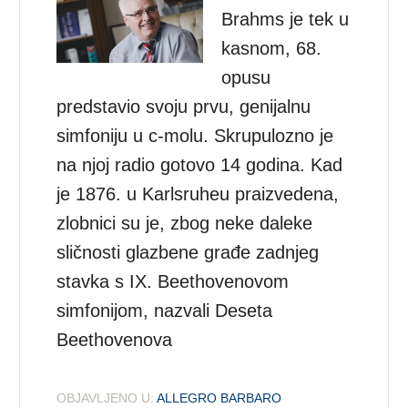
Brahms je tek u
kasnom, 68.
opusu
predstavio svoju prvu, genijalnu
simfoniju u c-molu. Skrupulozno je
na njoj radio gotovo 14 godina. Kad
je 1876. u Karlsruheu praizvedena,
zlobnici su je, zbog neke daleke
sličnosti glazbene građe zadnjeg
stavka s IX. Beethovenovom
simfonijom, nazvali Deseta
Beethovenova
OBJAVLJENO U:
ALLEGRO BARBARO