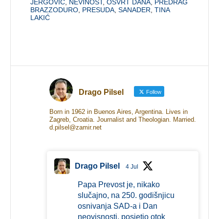
JERGOVIĆ
,
NEVINOST
,
OSVRT DANA
,
PREDRAG
BRAZZODURO
,
PRESUDA
,
SANADER
,
TINA
LAKIĆ
Drago Pilsel
Follow
Born in 1962 in Buenos Aires, Argentina. Lives in
Zagreb, Croatia. Journalist and Theologian. Married.
d.pilsel@zamir.net
Drago Pilsel
4 Jul
Papa Prevost je, nikako
slučajno, na 250. godišnjicu
osnivanja SAD-a i Dan
neovisnosti, posjetio otok