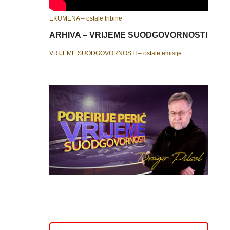
EKUMENA – ostale tribine
ARHIVA – VRIJEME SUODGOVORNOSTI
VRIJEME SUODGOVORNOSTI – ostale emisije