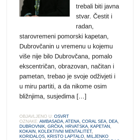
trebali biti javna
stvar. Čestit i
radan,
starovremeni pomorski kapetan,
Dubrovčanin u vremenu u kojemu
više nije bilo Dubrovčana, pomalo
ekscentričan, obrazovan, načitan i
pametan, trebao je svoje odživjeti i
u miru partiti, a da nikome osim
bližnjima, susjedima […]
OBJAVLJENO U:
OSVRT
OZNAKE:
AMBASADA
,
ATENA
,
CORAL SEA
,
DEA
,
DUBROVNIK
,
GRČKA
,
HRVATSKA
,
KAPETAN
,
KOKAIN
,
KOLEKTIVNI MENTALITET
,
KORIDALOS
,
KRISTO LAPTALO
,
MILJENKO