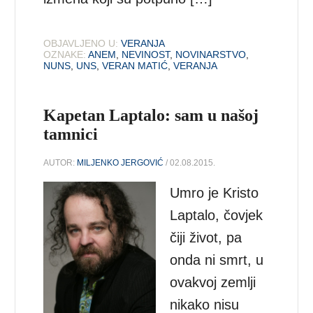
OBJAVLJENO U:
VERANJA
OZNAKE:
ANEM
,
NEVINOST
,
NOVINARSTVO
,
NUNS
,
UNS
,
VERAN MATIĆ
,
VERANJA
Kapetan Laptalo: sam u našoj
tamnici
AUTOR:
MILJENKO JERGOVIĆ
/ 02.08.2015.
Umro je Kristo
Laptalo, čovjek
čiji život, pa
onda ni smrt, u
ovakvoj zemlji
nikako nisu