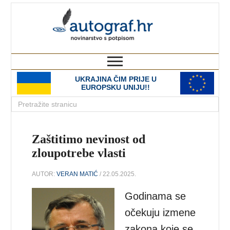
autograf.hr
novinarstvo s potpisom
UKRAJINA ČIM PRIJE U
EUROPSKU UNIJU!!
Zaštitimo nevinost od
zloupotrebe vlasti
AUTOR:
VERAN MATIĆ
/ 22.05.2025.
Godinama se
očekuju izmene
zakona koje se