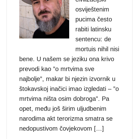
osviještenim
pucima često
rabiti latinsku
sentencu: de
mortuis nihil nisi
bene. U našem se jeziku ona krivo
prevodi kao ”o mrtvima sve
najbolje”, makar bi njezin izvornik u
štokavskoj inačici imao izgledati – ”o
mrtvima ništa osim dobroga”. Pa
opet, među još širim uljudbenim
narodima akt terorizma smatra se
nedopustivom čovjekovom […]