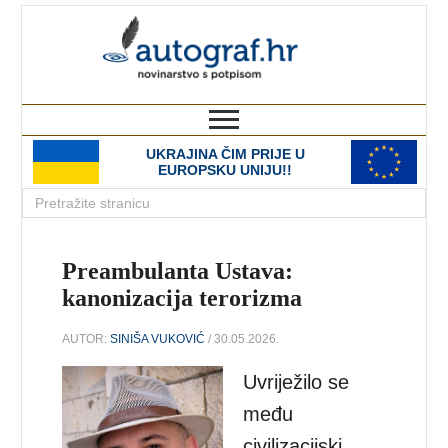
autograf.hr
novinarstvo s potpisom
UKRAJINA ČIM PRIJE U
EUROPSKU UNIJU!!
Preambulanta Ustava:
kanonizacija terorizma
AUTOR:
SINIŠA VUKOVIĆ
/ 30.05.2026.
Uvriježilo se
među
civilizacijski