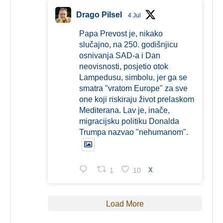
Drago Pilsel
4 Jul
Papa Prevost je, nikako
slučajno, na 250. godišnjicu
osnivanja SAD-a i Dan
neovisnosti, posjetio otok
Lampedusu, simbolu, jer ga se
smatra "vratom Europe" za sve
one koji riskiraju život prelaskom
Mediterana. Lav je, inače,
migracijsku politiku Donalda
Trumpa nazvao "nehumanom".
1
10
X
Load More