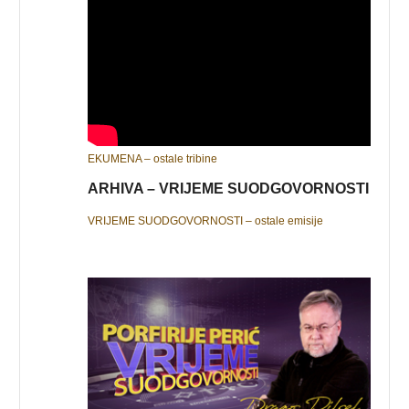
EKUMENA – ostale tribine
ARHIVA – VRIJEME SUODGOVORNOSTI
VRIJEME SUODGOVORNOSTI – ostale emisije