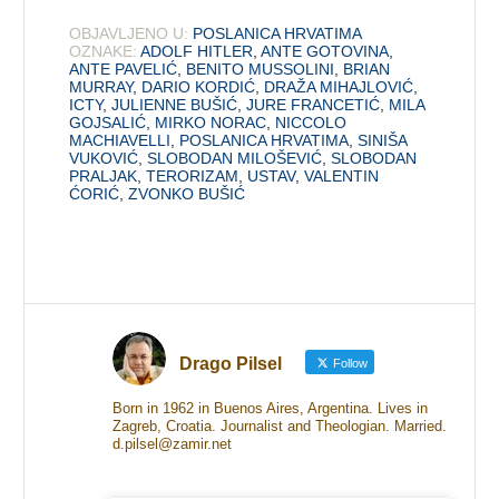
OBJAVLJENO U:
POSLANICA HRVATIMA
OZNAKE:
ADOLF HITLER
,
ANTE GOTOVINA
,
ANTE PAVELIĆ
,
BENITO MUSSOLINI
,
BRIAN
MURRAY
,
DARIO KORDIĆ
,
DRAŽA MIHAJLOVIĆ
,
ICTY
,
JULIENNE BUŠIĆ
,
JURE FRANCETIĆ
,
MILA
GOJSALIĆ
,
MIRKO NORAC
,
NICCOLO
MACHIAVELLI
,
POSLANICA HRVATIMA
,
SINIŠA
VUKOVIĆ
,
SLOBODAN MILOŠEVIĆ
,
SLOBODAN
PRALJAK
,
TERORIZAM
,
USTAV
,
VALENTIN
ĆORIĆ
,
ZVONKO BUŠIĆ
Drago Pilsel
Follow
Born in 1962 in Buenos Aires, Argentina. Lives in
Zagreb, Croatia. Journalist and Theologian. Married.
d.pilsel@zamir.net