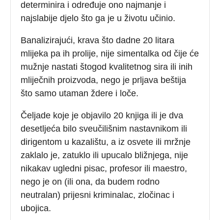
determinira i određuje ono najmanje i
najslabije djelo što ga je u životu učinio.
Banalizirajući, krava što dadne 20 litara
mlijeka pa ih prolije, nije simentalka od čije će
mužnje nastati štogod kvalitetnog sira ili inih
mliječnih proizvoda, nego je prljava beštija
što samo utaman ždere i loče.
Čeljade koje je objavilo 20 knjiga ili je dva
desetljeća bilo sveučilišnim nastavnikom ili
dirigentom u kazalištu, a iz osvete ili mržnje
zaklalo je, zatuklo ili upucalo bližnjega, nije
nikakav ugledni pisac, profesor ili maestro,
nego je on (ili ona, da budem rodno
neutralan) prijesni kriminalac, zločinac i
ubojica.