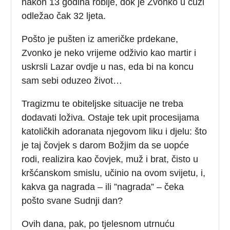
nakon 13 godina robije, dok je Zvonko u ćuzi
odležao čak 32 ljeta.
Pošto je pušten iz američke prdekane,
Zvonko je neko vrijeme odživio kao martir i
uskrsli Lazar ovdje u nas, eda bi na koncu
sam sebi oduzeo život…
Tragizmu te obiteljske situacije ne treba
dodavati loživa. Ostaje tek upit procesijama
katoličkih adoranata njegovom liku i djelu: što
je taj čovjek s darom Božjim da se uopće
rodi, realizira kao čovjek, muž i brat, čisto u
kršćanskom smislu, učinio na ovom svijetu, i,
kakva ga nagrada – ili ”nagrada” – čeka
pošto svane Sudnji dan?
Ovih dana, pak, po tjelesnom utrnuću