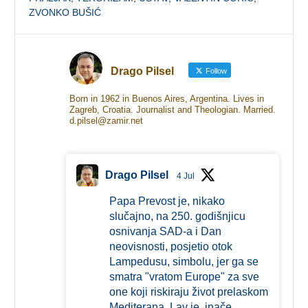
ZVONKO BUŠIĆ
Drago Pilsel
Follow
Born in 1962 in Buenos Aires, Argentina. Lives in
Zagreb, Croatia. Journalist and Theologian. Married.
d.pilsel@zamir.net
Drago Pilsel
4 Jul
Papa Prevost je, nikako
slučajno, na 250. godišnjicu
osnivanja SAD-a i Dan
neovisnosti, posjetio otok
Lampedusu, simbolu, jer ga se
smatra "vratom Europe" za sve
one koji riskiraju život prelaskom
Mediterana. Lav je, inače,