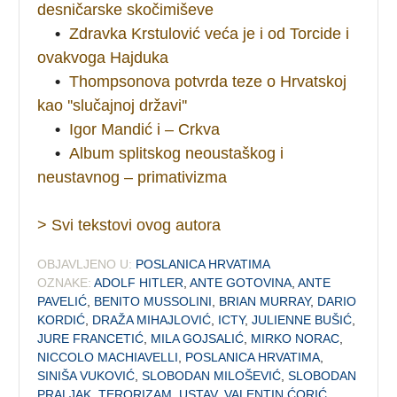
desničarske skočimiševe
•
Zdravka Krstulović veća je i od Torcide i
ovakvoga Hajduka
•
Thompsonova potvrda teze o Hrvatskoj
kao ''slučajnoj državi''
•
Igor Mandić i – Crkva
•
Album splitskog neoustaškog i
neustavnog – primativizma
> Svi tekstovi ovog autora
OBJAVLJENO U:
POSLANICA HRVATIMA
OZNAKE:
ADOLF HITLER
,
ANTE GOTOVINA
,
ANTE
PAVELIĆ
,
BENITO MUSSOLINI
,
BRIAN MURRAY
,
DARIO
KORDIĆ
,
DRAŽA MIHAJLOVIĆ
,
ICTY
,
JULIENNE BUŠIĆ
,
JURE FRANCETIĆ
,
MILA GOJSALIĆ
,
MIRKO NORAC
,
NICCOLO MACHIAVELLI
,
POSLANICA HRVATIMA
,
SINIŠA VUKOVIĆ
,
SLOBODAN MILOŠEVIĆ
,
SLOBODAN
PRALJAK
,
TERORIZAM
,
USTAV
,
VALENTIN ĆORIĆ
,