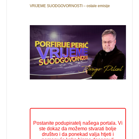
VRIJEME SUODGOVORNOSTI – ostale emisije
Postanite podupiratelj našega portala. Vi
ste dokaz da možemo stvarati bolje
društvo i da ponekad valja htjeti i