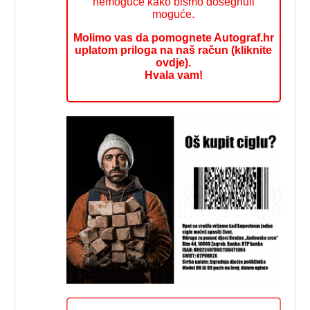
nemoguće kako bismo dosegnuli
moguće.
Molimo vas da pomognete Autograf.hr
uplatom priloga na naš račun (kliknite
ovdje).
Hvala vam!