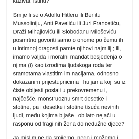
kazivati istinu?
Smije li se o Adolfu Hitleru ili Benitu
Mussoliniju, Anti Paveliću ili Juri Francetiću,
Draži Mihajloviću ili Slobodanu Miloševiću
posmrtno govoriti samo o onome po čemu ih
u intimnoj dragosti pamte njihovi najmiliji; ili,
imamo valjda i moralni mandat besjeđenja o
njima (i) kao izrodima ljudskoga roda ter
sramotama vlastitim im nacijama, odnosno
dokazanim prijestupnicima i huljama koji su iz
čiste obijesti poslali u prekovremenu i,
najčešće, monstruoznu smrt desetke i
stotine, pa i desetke i stotine tisuća nevinih
ljudi, među kojima bijaše i obilato nejači u
rasponu od fragilnih žena do nedužne djece?
Ja mislim ne da smijemo, nego i možemo i