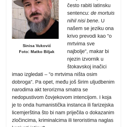
često rabiti latinsku
sentencu:
de mortuis
nihil nisi bene
. U
našem se jeziku ona
krivo prevodi kao ”o
mrtvima sve
Sinisa Vuković
najbolje”, makar bi
Foto: Matko Biljak
njezin izvornik u
štokavskoj inačici
imao izgledati – ”o mrtvima ništa osim
dobroga”. Pa opet, među još širim uljudbenim
narodima akt terorizma smatra se
nedopustivom čovjekovom intencijom. I koja
je to onda humanistička instanca ili farizejska
licemjerština što bi nam priječila o dokazanim
zločincima, kriminalcima ili teroristima naglas