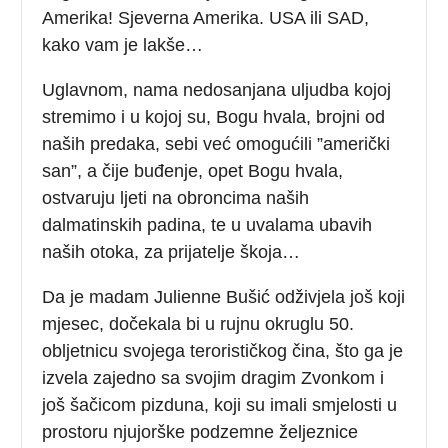
Amerika! Sjeverna Amerika. USA ili SAD,
kako vam je lakše…
Uglavnom, nama nedosanjana uljudba kojoj
stremimo i u kojoj su, Bogu hvala, brojni od
naših predaka, sebi već omogućili ”američki
san”, a čije buđenje, opet Bogu hvala,
ostvaruju ljeti na obroncima naših
dalmatinskih padina, te u uvalama ubavih
naših otoka, za prijatelje škoja…
Da je madam Julienne Bušić odživjela još koji
mjesec, dočekala bi u rujnu okruglu 50.
obljetnicu svojega terorističkog čina, što ga je
izvela zajedno sa svojim dragim Zvonkom i
još šačicom pizduna, koji su imali smjelosti u
prostoru njujorške podzemne željeznice