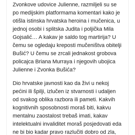
Zvonkove udovice Julienne, razmiljeli su se
po medijskim platformama komentari kako je
otišla istinska hrvatska heroina i mučenica, u
jednoj osobi i splitska Judita i poljička Mila
Gojsalić… A kakav je saldo tog martirija? U
čemu se ogledaju kreposti mučeništva obitelji
Bušić? U čemu se zrcali jednakost grobova
policajca Briana Murraya i njegovih ubojica
Julienne i Zvonka Bušića?
Dio hrvatske javnosti kao da živi u nekoj
pećini ili špilji, izlučen iz stvarnosti i udaljen
od svakog oblika razbora ili pameti. Kakvih
kognitivnih sposobnosti moraš biti, kakvu
mentalnu zaostalost trebaš imati, kakav
intelektualni invaliditet moraš posjedovati eda
ne bi bio kadar pravo razlučiti dobro od zla,