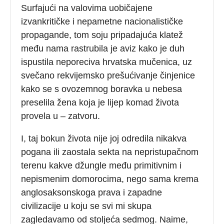
Surfajući na valovima uobičajene
izvankritičke i nepametne nacionalističke
propagande, tom soju pripadajuća klatež
među nama rastrubila je aviz kako je duh
ispustila neporeciva hrvatska mučenica, uz
svečano rekvijemsko prešućivanje činjenice
kako se s ovozemnog boravka u nebesa
preselila žena koja je lijep komad života
provela u – zatvoru.
I, taj bokun života nije joj odredila nikakva
pogana ili zaostala sekta na nepristupačnom
terenu kakve džungle među primitivnim i
nepismenim domorocima, nego sama krema
anglosaksonskoga prava i zapadne
civilizacije u koju se svi mi skupa
zagledavamo od stoljeća sedmog. Naime,