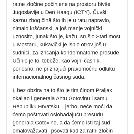
ratne zločine počinjene na prostoru bivše
Jugoslavije u Den Haagu (ICTY). Čuvši
kaznu zbog činâ što ih je u ratu napravio,
nimalo kršćanski, a još manje vojnički
uznosito, junak što je, kažu, srušio Stari most
u Mostaru, kukavički je ispio otrov još u
sudnici, za izricanja kondemnatorne presude.
Učinio je to, tobože, kao vojni časnik,
ponosno, ne priznajući pravomoćnu odluku
internacionalnog časnog suda.
I, bez obzira na to što je tim činom Praljak
okaljao i generala Antu Gotovinu i samu
Republiku Hrvatsku – jerbo, neće moći da
ćemo poštovati oslobađajuću presudu
generala Gotovine, a da ćemo isti taj sud
omalovažavati i psovati kad za ratni zločin