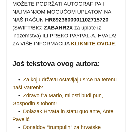
MOŽETE PODRŽATI AUTOGRAF PA I
NAJMANJOM MOGUĆOM UPLATOM NA
NAŠ RAČUN
HR8923600001102715720
(SWIFT/BIC:
ZABAHR2X
za uplate iz
inozemstva) ILI PREKO PAYPAL-A. HVALA!
ZA VIŠE INFORMACIJA
KLIKNITE OVDJE
.
Još tekstova ovog autora:
•
Za koju državu ostavljaju srce na terenu
naši Vatreni?
•
Zdravo fra Mario, milosti budi pun,
Gospodin s tobom!
•
Dolazak Hrvata in statu quo ante, Ante
Pavelić
•
Donaldov ''trumpulin'' za hrvatske