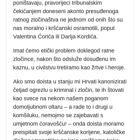
poništavaju, pravorijeci tribunalskim
čekićanjem doneseni akonto presuđenoga
ratnog zločinaštva ne jednom od onih što su
nas moralno i kršćanski osramotili, poput
Valentina Ćorića ili Darija Kordića.
Imat ćemo etički problem doklegod ratne
zločince, nakon što odsluže dosuđenu im
kaznu, u civilstvu tretiramo kao žrtve i heroje.
Ako smo doista u stanju mi Hrvati kanonizirati
čeljad ogrezlu u kriminal i zločin, te ih štovati
kao svece na nekom našem poganom
domoljubnom oltaru – a rade to i drugi u
komšiluku, nemojmo se zajebavati s
umjetnom ćoravošću! – onda doista moramo
preispitati svoje kršćanske korijene, katoličke