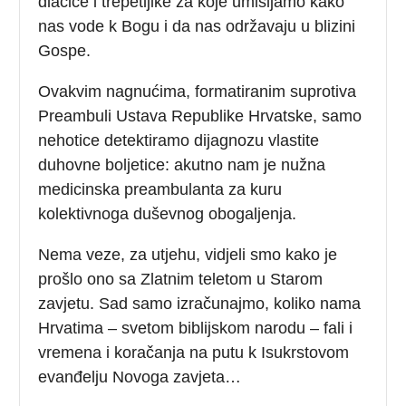
dlačice i trepetljike za koje umišljamo kako
nas vode k Bogu i da nas održavaju u blizini
Gospe.
Ovakvim nagnućima, formatiranim suprotiva
Preambuli Ustava Republike Hrvatske, samo
nehotice detektiramo dijagnozu vlastite
duhovne boljetice: akutno nam je nužna
medicinska preambulanta za kuru
kolektivnoga duševnog obogaljenja.
Nema veze, za utjehu, vidjeli smo kako je
prošlo ono sa Zlatnim teletom u Starom
zavjetu. Sad samo izračunajmo, koliko nama
Hrvatima – svetom biblijskom narodu – fali i
vremena i koračanja na putu k Isukrstovom
evanđelju Novoga zavjeta…