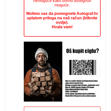
nemoguće kako bismo dosegnuli
moguće.
Molimo vas da pomognete Autograf.hr
uplatom priloga na naš račun (kliknite
ovdje).
Hvala vam!