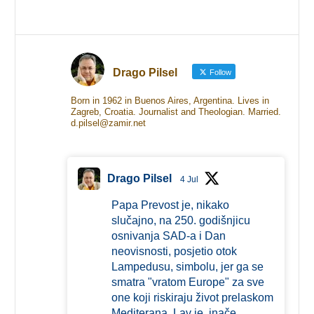
Drago Pilsel
Follow
Born in 1962 in Buenos Aires, Argentina. Lives in
Zagreb, Croatia. Journalist and Theologian. Married.
d.pilsel@zamir.net
Drago Pilsel
4 Jul
Papa Prevost je, nikako
slučajno, na 250. godišnjicu
osnivanja SAD-a i Dan
neovisnosti, posjetio otok
Lampedusu, simbolu, jer ga se
smatra "vratom Europe" za sve
one koji riskiraju život prelaskom
Mediterana. Lav je, inače,