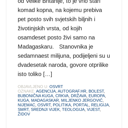
od Velike Britanije, to je vrlo stari
komad kopna, na kojemu prebiva
pet posto svih svjetskih biljnih i
životinjskih vrsta, od kojih
osamdeset posto živi samo na
Madagaskaru. Stanovnika je
sedamnaest milijuna, podijeljeni su u
dvadesetak naroda, govore otprilike
isto toliko […]
OBJAVLJENO U:
OSVRT
OZNAKE:
AGENCIJA
,
AUTOGRAF.HR
,
BOLEST
,
BUBONIČNA KUGA
,
CRKVA
,
DRŽAVA
,
EUROPA
,
KUGA
,
MADAGASKAR
,
MILJENKO JERGOVIĆ
,
NIJEMAC
,
OSVRT
,
POLITIKA
,
PORTAL
,
RELIGIJA
,
SMRT
,
SREDNJI VIJEK
,
TEOLOGIJA
,
VIJEST
,
ŽIDOV