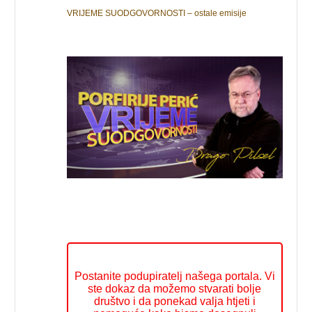
VRIJEME SUODGOVORNOSTI – ostale emisije
Postanite podupiratelj našega portala. Vi
ste dokaz da možemo stvarati bolje
društvo i da ponekad valja htjeti i