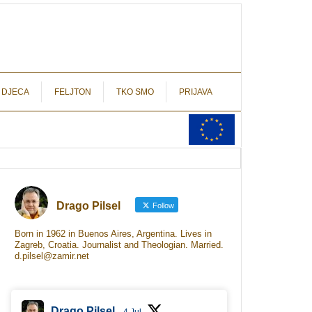
autograf.hr
novinarstvo s potpisom
 DJECA
FELJTON
TKO SMO
PRIJAVA
Drago Pilsel
Follow
Born in 1962 in Buenos Aires, Argentina. Lives in
Zagreb, Croatia. Journalist and Theologian. Married.
d.pilsel@zamir.net
Drago Pilsel