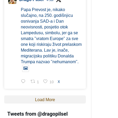
4 Jul
Papa Prevost je, nikako
slučajno, na 250. godišnjicu
osnivanja SAD-a i Dan
neovisnosti, posjetio otok
Lampedusu, simbolu, jer ga se
smatra "vratom Europe" za sve
one koji riskiraju život prelaskom
Mediterana. Lav je, inače,
migracijsku politiku Donalda
Trumpa nazvao "nehumanom".
1
10
X
Load More