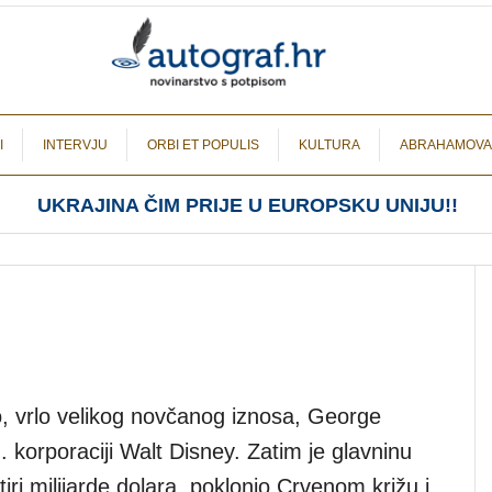
I
INTERVJU
ORBI ET POPULIS
KULTURA
ABRAHAMOVA
UKRAJINA ČIM PRIJE U EUROPSKU UNIJU!!
o, vrlo velikog novčanog iznosa, George
 korporaciji Walt Disney. Zatim je glavninu
ri milijarde dolara, poklonio Crvenom križu i