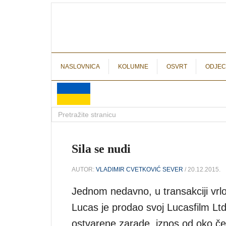
NASLOVNICA
KOLUMNE
OSVRT
ODJEC
Sila se nudi
AUTOR:
VLADIMIR CVETKOVIĆ SEVER
/ 20.12.2015.
Jednom nedavno, u transakciji vrl
Lucas je prodao svoj Lucasfilm Ltd.
ostvarene zarade, iznos od oko četi