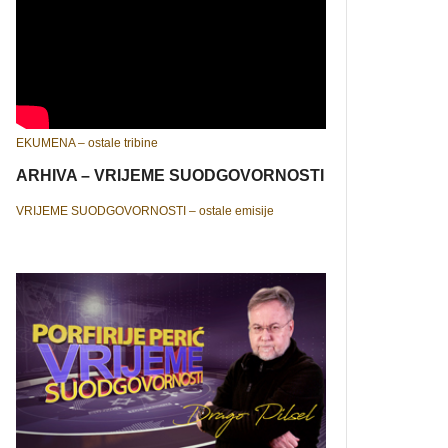
EKUMENA – ostale tribine
ARHIVA – VRIJEME SUODGOVORNOSTI
VRIJEME SUODGOVORNOSTI – ostale emisije