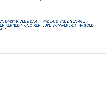
EX
,
DAISY RIDLEY
,
DARTH VADER
,
DISNEY
,
GEORGE
EN KENNEDY
,
KYLO REN
,
LUKE SKYWALKER
,
NINA GOLD
,
VER