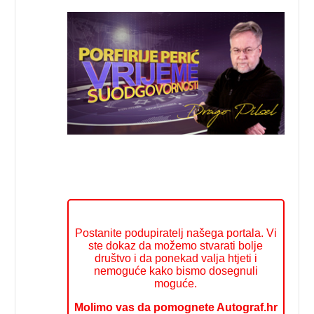
Postanite podupiratelj našega portala. Vi
ste dokaz da možemo stvarati bolje
društvo i da ponekad valja htjeti i
nemoguće kako bismo dosegnuli
moguće.
Molimo vas da pomognete Autograf.hr