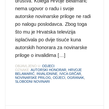
društva. Kolega Hrvoje Belamarić
nema ugovor o radu i svoje
autorske novinarske priloge ne radi
po nalogu poslodavca. Zbog toga
što mu je Hrvatska televizija
isplaćivala po dvije tisuće kuna
autorskih honorara za novinarske
priloge o invalidima […]
OBJAVLJENO U:
ODJECI
OZNAKE:
AUTORSKI HONORAR
,
HRVOJE
BELAMARIĆ
,
INVALIDNINE
,
IVICA GRČAR
,
NOVINARSKE PRILOG
,
ODJECI
,
OGRANAK
,
SLOBODNI NOVINARI