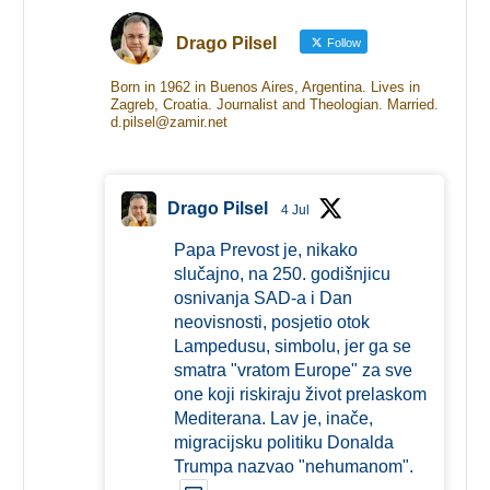
Drago Pilsel
Follow
Born in 1962 in Buenos Aires, Argentina. Lives in
Zagreb, Croatia. Journalist and Theologian. Married.
d.pilsel@zamir.net
Drago Pilsel
4 Jul
Papa Prevost je, nikako
slučajno, na 250. godišnjicu
osnivanja SAD-a i Dan
neovisnosti, posjetio otok
Lampedusu, simbolu, jer ga se
smatra "vratom Europe" za sve
one koji riskiraju život prelaskom
Mediterana. Lav je, inače,
migracijsku politiku Donalda
Trumpa nazvao "nehumanom".