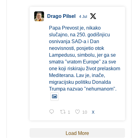
Drago Pilsel
4 Jul
Papa Prevost je, nikako
slučajno, na 250. godišnjicu
osnivanja SAD-a i Dan
neovisnosti, posjetio otok
Lampedusu, simbolu, jer ga se
smatra "vratom Europe" za sve
one koji riskiraju život prelaskom
Mediterana. Lav je, inače,
migracijsku politiku Donalda
Trumpa nazvao "nehumanom".
1
10
X
Load More