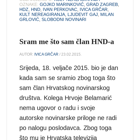
OZNAKE:
GOJKO MARINKOVIĆ
,
GRAD ZAGREB
,
HDZ
,
HND
,
IVAN PERKOVAC
,
IVICA GRČAR
,
KULT NEREAGIRANJA
,
LJUDEVIT GAJ
,
MILAN
GRLOVIĆ
,
SLOBODNI NOVINARI
Sram me što sam član HND-a
AUTOR:
IVICA GRČAR
/ 23.02.2015.
Srijeda, 18. veljače 2015. bio je dan
kada sam se sramio zbog toga što
sam član Hrvatskog novinarskog
društva. Kolega Hrvoje Belamarić
nema ugovor o radu i svoje
autorske novinarske priloge ne radi
po nalogu poslodavca. Zbog toga
što mu je Hrvatska televizija