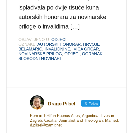
isplaćivala po dvije tisuće kuna
autorskih honorara za novinarske
priloge o invalidima […]
OBJAVLJENO U:
ODJECI
OZNAKE:
AUTORSKI HONORAR
,
HRVOJE
BELAMARIĆ
,
INVALIDNINE
,
IVICA GRČAR
,
NOVINARSKE PRILOG
,
ODJECI
,
OGRANAK
,
SLOBODNI NOVINARI
Drago Pilsel
Follow
Born in 1962 in Buenos Aires, Argentina. Lives in
Zagreb, Croatia. Journalist and Theologian. Married.
d.pilsel@zamir.net